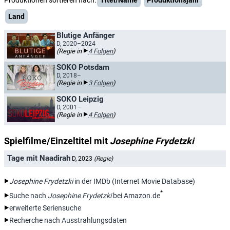
Produktionen sortieren nach:
Titel/Name
Produktionsjahr
Land
Blutige Anfänger
D, 2020–2024
(Regie in
4 Folgen
)
SOKO Potsdam
D, 2018–
(Regie in
3 Folgen
)
SOKO Leipzig
D, 2001–
(Regie in
4 Folgen
)
Spielfilme/Einzeltitel mit
Josephine Frydetzki
Tage mit Naadirah
D, 2023
(Regie)
Josephine Frydetzki
in der IMDb (Internet Movie Database)
*
Suche nach
Josephine Frydetzki
bei Amazon.de
erweiterte Seriensuche
Recherche nach Ausstrahlungsdaten