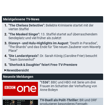
Meistgelesene TV-News
"The Chelsea Detective":
Beliebte Krimiserie startet mit der
vierten Staffel
"The Masked Singer":
13. Staffel startet auf überraschendem
Sendeplatz und viel früher als zuletzt
Disney+- und Hulu-Highlights im August:
"Death in Paradise",
"The Shards" und das Ende für "Die neuen Zauberer vom Waverly
Place"
"Die Landarztpraxis":
Dr. Sarah König (Caroline Frier) besucht
"Team Sonnenhof"
"Sherlock & Daughter" feiert Free-TV-Premiere
Newsübersicht
Neueste Meldungen
"1536":
BBC und HBO mit Serie um drei
Frauen im Schatten der Verhaftung von
Anne Boleyn
TV-Duell als Polit-Thriller:
BR und ORF
produzieren besonderes Fernseh-