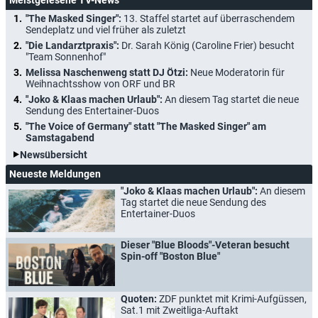
"The Masked Singer":
13. Staffel startet auf überraschendem
Sendeplatz und viel früher als zuletzt
"Die Landarztpraxis":
Dr. Sarah König (Caroline Frier) besucht
"Team Sonnenhof"
Melissa Naschenweng statt DJ Ötzi:
Neue Moderatorin für
Weihnachtsshow von ORF und BR
"Joko & Klaas machen Urlaub":
An diesem Tag startet die neue
Sendung des Entertainer-Duos
"The Voice of Germany" statt "The Masked Singer" am
Samstagabend
Newsübersicht
Neueste Meldungen
"Joko & Klaas machen Urlaub":
An diesem
Tag startet die neue Sendung des
Entertainer-Duos
Dieser "Blue Bloods"-Veteran besucht
Spin-off "Boston Blue"
Quoten:
ZDF punktet mit Krimi-Aufgüssen,
Sat.1 mit Zweitliga-Auftakt