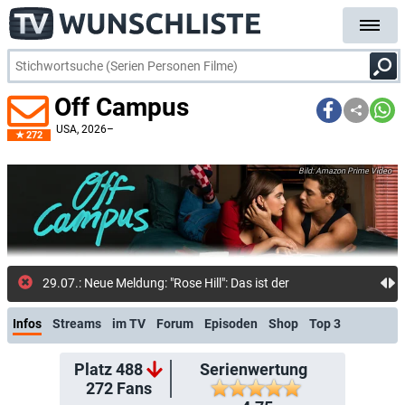
Off Campus
USA
, 2026–
272
Amazon Prime Video
29.07.: Neue Meldung: "Rose Hill": Das ist der Cast für die Adapt
Infos
Streams
im TV
Forum
Episoden
Shop
Top 3
Platz 488
Serienwertung
272
Fans