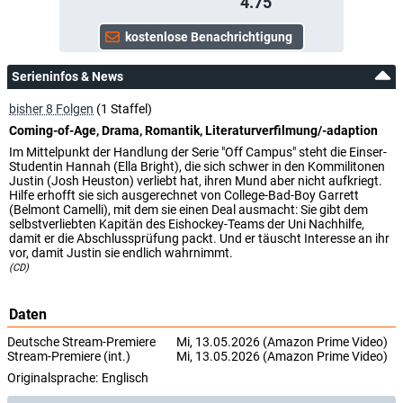
4.75
Serieninfos & News
bisher 8 Folgen
(1 Staffel)
Coming-of-Age, Drama, Romantik, Literaturverfilmung/-adaption
Im Mittelpunkt der Handlung der Serie "Off Campus" steht die Einser-
Studentin Hannah (Ella Bright), die sich schwer in den Kommilitonen
Justin (Josh Heuston) verliebt hat, ihren Mund aber nicht aufkriegt.
Hilfe erhofft sie sich ausgerechnet von College-Bad-Boy Garrett
(Belmont Camelli), mit dem sie einen Deal ausmacht: Sie gibt dem
selbstverliebten Kapitän des Eishockey-Teams der Uni Nachhilfe,
damit er die Abschlussprüfung packt. Und er täuscht Interesse an ihr
vor, damit Justin sie endlich wahrnimmt.
(CD)
Daten
Deutsche Stream-Premiere
Mi, 13.05.2026 (Amazon Prime Video)
Stream-Premiere (int.)
Mi, 13.05.2026 (Amazon Prime Video)
Originalsprache:
Englisch