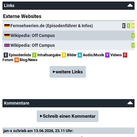
Links
Externe Websites
Fernsehserien.de (Episodenführer & Infos)
E
I
B
Wikipedia: Off Campus
I
Wikipedia: Off Campus
I
E
Episodenliste
I
Inhaltsangabe
B
Bilder
A
Audio/Musik
V
Videos
F
Forum
N
Blog/News
weitere Links
Kommentare
Schreib einen Kommentar
jan-x
schrieb am 13.06.2026, 23.11 Uhr: