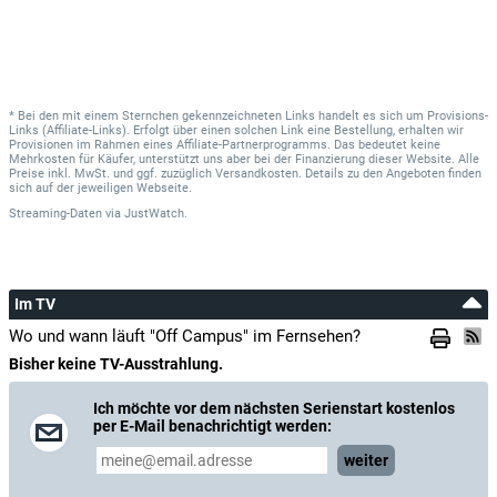
* Bei den mit einem Sternchen gekennzeichneten Links handelt es sich um Provisions-
Links (Affiliate-Links). Erfolgt über einen solchen Link eine Bestellung, erhalten wir
Provisionen im Rahmen eines Affiliate-Partnerprogramms. Das bedeutet keine
Mehrkosten für Käufer, unterstützt uns aber bei der Finanzierung dieser Website. Alle
Preise inkl. MwSt. und ggf. zuzüglich Versandkosten. Details zu den Angeboten finden
sich auf der jeweiligen Webseite.
Streaming-Daten
via
JustWatch.
Im TV
Wo und wann läuft "Off Campus" im Fernsehen?
Bisher keine TV-Ausstrahlung.
Ich möchte vor dem nächsten Serienstart kostenlos
per E-Mail benachrichtigt werden:
weiter