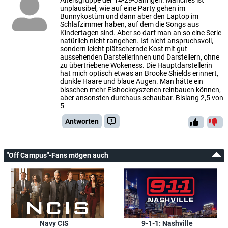
Altersgruppe der 14-29-Jährigen. Manches ist
unplausibel, wie auf eine Party gehen im
Bunnykostüm und dann aber den Laptop im
Schlafzimmer haben, auf dem die Songs aus
Kindertagen sind. Aber so darf man an so eine Serie
natürlich nicht rangehen. Ist nicht anspruchsvoll,
sondern leicht plätschernde Kost mit gut
aussehenden Darstellerinnen und Darstellern, ohne
zu übertriebene Wokeness. Die Hauptdarstellerin
hat mich optisch etwas an Brooke Shields erinnert,
dunkle Haare und blaue Augen. Man hätte ein
bisschen mehr Eishockeyszenen reinbauen können,
aber ansonsten durchaus schaubar. Bislang 2,5 von
5
Antworten
"Off Campus"-Fans mögen auch
Navy CIS
9-1-1: Nashville