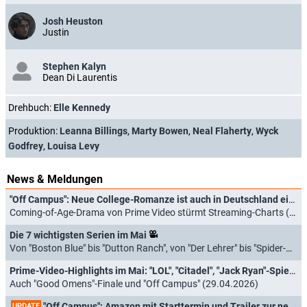
Josh Heuston
Justin
Stephen Kalyn
Dean Di Laurentis
Drehbuch:
Elle Kennedy
Produktion:
Leanna Billings
,
Marty Bowen
,
Neal Flaherty
,
Wyck
Godfrey
,
Louisa Levy
News & Meldungen
"Off Campus": Neue College-Romanze ist auch in Deutschland ein großer Serien-Hit
Coming-of-Age-Drama von Prime Video stürmt Streaming-Charts (02.06.2026)
Die 7 wichtigsten Serien im Mai
Von "Boston Blue" bis "Dutton Ranch", von "Der Lehrer" bis "Spider-Noir" (01.05.2026)
Prime-Video-Highlights im Mai: "LOL", "Citadel", "Jack Ryan"-Spielfilm und "Spider-Noir"
Auch "Good Omens"-Finale und "Off Campus" (29.04.2026)
"Off Campus": Amazon mit Starttermin und Trailer zur neuen Young-Adult-Serie
UPDATE