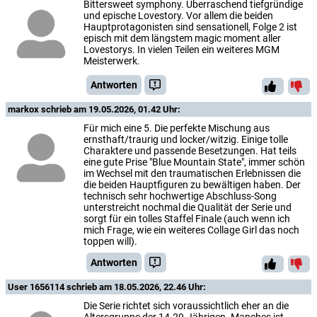
Bittersweet symphony. Überraschend tiefgründige
und epische Lovestory. Vor allem die beiden
Hauptprotagonisten sind sensationell, Folge 2 ist
episch mit dem längstem magic moment aller
Lovestorys. In vielen Teilen ein weiteres MGM
Meisterwerk.
Antworten
markox
schrieb am 19.05.2026, 01.42 Uhr:
Für mich eine 5. Die perfekte Mischung aus
ernsthaft/traurig und locker/witzig. Einige tolle
Charaktere und passende Besetzungen. Hat teils
eine gute Prise "Blue Mountain State", immer schön
im Wechsel mit den traumatischen Erlebnissen die
die beiden Hauptfiguren zu bewältigen haben. Der
technisch sehr hochwertige Abschluss-Song
unterstreicht nochmal die Qualität der Serie und
sorgt für ein tolles Staffel Finale (auch wenn ich
mich Frage, wie ein weiteres Collage Girl das noch
toppen will).
Antworten
User 1656114
schrieb am 18.05.2026, 22.46 Uhr:
Die Serie richtet sich voraussichtlich eher an die