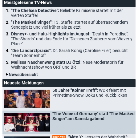
Meistgelesene TV-News
"The Chelsea Detective":
Beliebte Krimiserie startet mit der
vierten Staffel
"The Masked Singer":
13. Staffel startet auf überraschendem
Sendeplatz und viel früher als zuletzt
Disney+- und Hulu-Highlights im August:
"Death in Paradise",
"The Shards" und das Ende für "Die neuen Zauberer vom Waverly
Place"
"Die Landarztpraxis":
Dr. Sarah König (Caroline Frier) besucht
"Team Sonnenhof"
Melissa Naschenweng statt DJ Ötzi:
Neue Moderatorin für
Weihnachtsshow von ORF und BR
Newsübersicht
Neueste Meldungen
50 Jahre "Kölner Treff":
WDR feiert mit
Primetime-Show, Doku und Rückblicken
"The Voice of Germany" statt "The Masked
Singer" am Samstagabend
"Akte X:
Jenseits der Wahrheit":
UPDATE