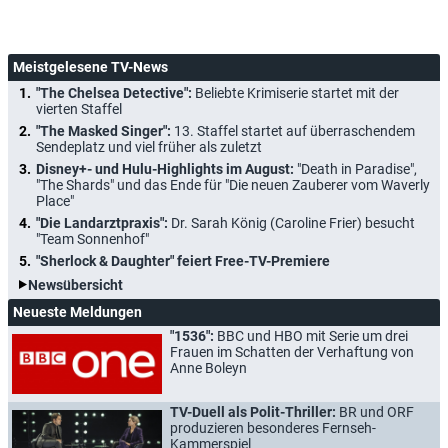
Meistgelesene TV-News
"The Chelsea Detective":
Beliebte Krimiserie startet mit der
vierten Staffel
"The Masked Singer":
13. Staffel startet auf überraschendem
Sendeplatz und viel früher als zuletzt
Disney+- und Hulu-Highlights im August:
"Death in Paradise",
"The Shards" und das Ende für "Die neuen Zauberer vom Waverly
Place"
"Die Landarztpraxis":
Dr. Sarah König (Caroline Frier) besucht
"Team Sonnenhof"
"Sherlock & Daughter" feiert Free-TV-Premiere
Newsübersicht
Neueste Meldungen
"1536":
BBC und HBO mit Serie um drei
Frauen im Schatten der Verhaftung von
Anne Boleyn
TV-Duell als Polit-Thriller:
BR und ORF
produzieren besonderes Fernseh-
Kammerspiel