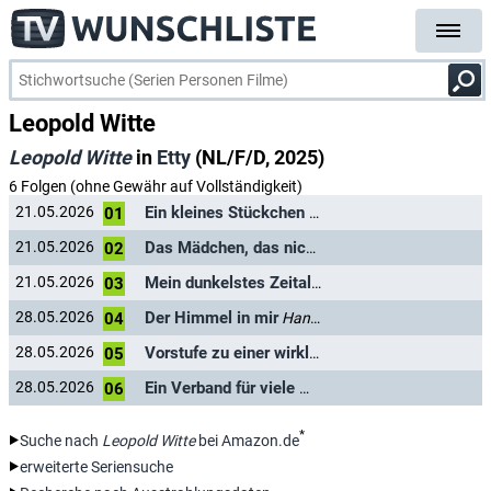
Leopold Witte
Leopold Witte
in
Etty
(NL/F/D, 2025)
6 Folgen (ohne Gewähr auf Vollständigkeit)
Ein kleines Stückchen Chaos
21.05.2026
Han Wegerif
01
Das Mädchen, das nicht knien konnte
21.05.2026
Han Weger
02
Mein dunkelstes Zeitalter
21.05.2026
Han Wegerif
03
Der Himmel in mir
28.05.2026
Han Wegerif
04
Vorstufe zu einer wirklich großen Liebe
28.05.2026
Han Weg
05
Ein Verband für viele Wunden
28.05.2026
Han Wegerif
06
*
Suche nach
Leopold Witte
bei Amazon.de
erweiterte Seriensuche