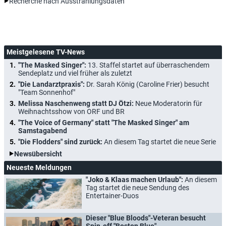
Recherche nach Ausstrahlungsdaten
Meistgelesene TV-News
"The Masked Singer":
13. Staffel startet auf überraschendem
Sendeplatz und viel früher als zuletzt
"Die Landarztpraxis":
Dr. Sarah König (Caroline Frier) besucht
"Team Sonnenhof"
Melissa Naschenweng statt DJ Ötzi:
Neue Moderatorin für
Weihnachtsshow von ORF und BR
"The Voice of Germany" statt "The Masked Singer" am
Samstagabend
"Die Flodders" sind zurück:
An diesem Tag startet die neue Serie
Newsübersicht
Neueste Meldungen
"Joko & Klaas machen Urlaub":
An diesem
Tag startet die neue Sendung des
Entertainer-Duos
Dieser "Blue Bloods"-Veteran besucht
Spin-off "Boston Blue"