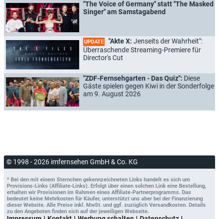
"The Voice of Germany" statt "The Masked
Singer" am Samstagabend
"Akte X:
Jenseits der Wahrheit":
UPDATE
Überraschende Streaming-Premiere für
Director's Cut
"ZDF-Fernsehgarten - Das Quiz":
Diese
Gäste spielen gegen Kiwi in der Sonderfolge
am 9. August 2026
© 1998 - 2026 imfernsehen GmbH & Co. KG
* Bei den mit einem Sternchen gekennzeichneten Links handelt es sich um
Provisions-Links (Affiliate-Links). Erfolgt über einen solchen Link eine Bestellung,
erhalten wir Provisionen im Rahmen eines Affiliate-Partnerprogramms. Das
bedeutet keine Mehrkosten für Käufer, unterstützt uns aber bei der Finanzierung
dieser Website. Alle Preise inkl. MwSt. und ggf. zuzüglich Versandkosten. Details
zu den Angeboten finden sich auf der jeweiligen Webseite.
Impressum
Kontakt
Werbung schalten
Datenschutz