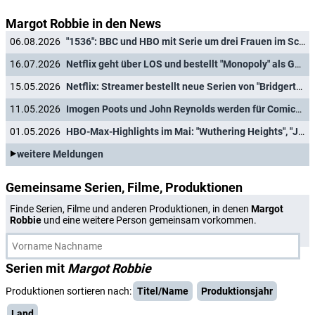
Margot Robbie in den News
06.08.2026
"1536": BBC und HBO mit Serie um drei Frauen im Schatten der Verhaftung von Anne Boleyn
16.07.2026
Netflix geht über LOS und bestellt "Monopoly" als Gameshow
15.05.2026
Netflix: Streamer bestellt neue Serien von "Bridgerton"-Showrunner und "Maid"-Schöpferin sowie mittelalterliche Comicadaption
11.05.2026
Imogen Poots und John Reynolds werden für Comicadaption "Sex Criminals"
01.05.2026
HBO-Max-Highlights im Mai: "Wuthering Heights", "Julia" und jede Menge gute Animationsserien
weitere Meldungen
Gemeinsame Serien, Filme, Produktionen
Finde Serien, Filme und anderen Produktionen, in denen
Margot
Robbie
und eine weitere Person gemeinsam vorkommen.
Serien mit
Margot Robbie
Produktionen sortieren nach:
Titel/Name
Produktionsjahr
Land