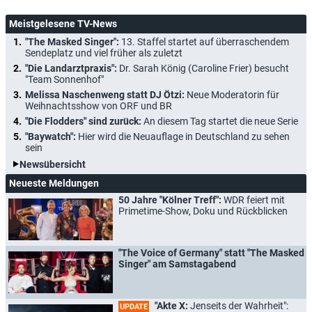
Meistgelesene TV-News
"The Masked Singer":
13. Staffel startet auf überraschendem
Sendeplatz und viel früher als zuletzt
"Die Landarztpraxis":
Dr. Sarah König (Caroline Frier) besucht
"Team Sonnenhof"
Melissa Naschenweng statt DJ Ötzi:
Neue Moderatorin für
Weihnachtsshow von ORF und BR
"Die Flodders" sind zurück:
An diesem Tag startet die neue Serie
"Baywatch":
Hier wird die Neuauflage in Deutschland zu sehen
sein
Newsübersicht
Neueste Meldungen
50 Jahre "Kölner Treff":
WDR feiert mit
Primetime-Show, Doku und Rückblicken
"The Voice of Germany" statt "The Masked
Singer" am Samstagabend
"Akte X:
Jenseits der Wahrheit":
UPDATE