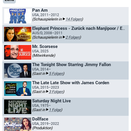
Pan Am
USA, 2011–2012
(Schauspielerin in
14 Folgen
)
Elephant Princess - Zurück nach Manjipoor / Elephant Princess - Die Rettung von Manjipoor
AUS/D, 2008–2011
(Schauspielerin in
2 Folgen
)
Mr. Scorsese
USA, 2025
(Mitwirkende)
The Tonight Show Starring Jimmy Fallon
USA, 2014–
(Gast in
5 Folgen
)
The Late Late Show with James Corden
USA, 2015–2023
(Gast in
3 Folgen
)
Saturday Night Live
USA, 1975–
(Gast in
1 Folge
)
Dollface
USA, 2019–2022
(Produktion)