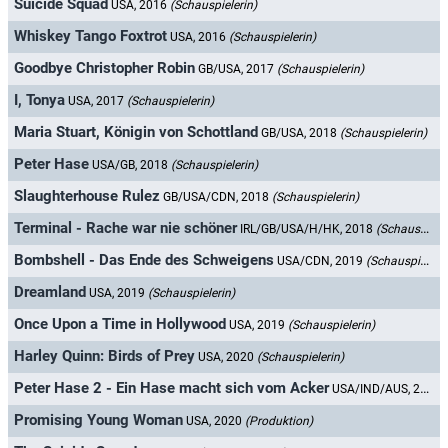
Suicide Squad
USA, 2016
(Schauspielerin)
Whiskey Tango Foxtrot
USA, 2016
(Schauspielerin)
Goodbye Christopher Robin
GB/USA, 2017
(Schauspielerin)
I, Tonya
USA, 2017
(Schauspielerin)
Maria Stuart, Königin von Schottland
GB/USA, 2018
(Schauspielerin)
Peter Hase
USA/GB, 2018
(Schauspielerin)
Slaughterhouse Rulez
GB/USA/CDN, 2018
(Schauspielerin)
Terminal - Rache war nie schöner
IRL/GB/USA/H/HK, 2018
(Schauspielerin)
Bombshell - Das Ende des Schweigens
USA/CDN, 2019
(Schauspielerin)
Dreamland
USA, 2019
(Schauspielerin)
Once Upon a Time in Hollywood
USA, 2019
(Schauspielerin)
Harley Quinn: Birds of Prey
USA, 2020
(Schauspielerin)
Peter Hase 2 - Ein Hase macht sich vom Acker
USA/IND/AUS, 2020
Promising Young Woman
USA, 2020
(Produktion)