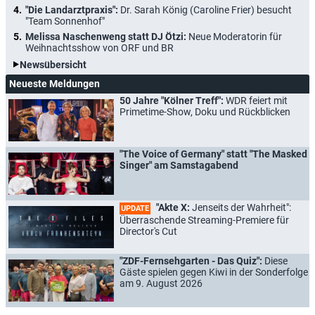
"Die Landarztpraxis":
Dr. Sarah König (Caroline Frier) besucht
"Team Sonnenhof"
Melissa Naschenweng statt DJ Ötzi:
Neue Moderatorin für
Weihnachtsshow von ORF und BR
Newsübersicht
Neueste Meldungen
50 Jahre "Kölner Treff":
WDR feiert mit
Primetime-Show, Doku und Rückblicken
"The Voice of Germany" statt "The Masked
Singer" am Samstagabend
"Akte X:
Jenseits der Wahrheit":
UPDATE
Überraschende Streaming-Premiere für
Director's Cut
"ZDF-Fernsehgarten - Das Quiz":
Diese
Gäste spielen gegen Kiwi in der Sonderfolge
am 9. August 2026