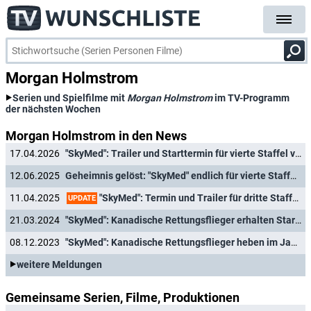
Morgan Holmstrom
Serien und Spielfilme mit
Morgan Holmstrom
im TV-Programm
der nächsten Wochen
Morgan Holmstrom in den News
17.04.2026
"SkyMed": Trailer und Starttermin für vierte Staffel veröffentlicht
12.06.2025
Geheimnis gelöst: "SkyMed" endlich für vierte Staffel verlängert
"SkyMed": Termin und Trailer für dritte Staffel des Medical-Dramas enthüllt
11.04.2025
UPDATE
21.03.2024
"SkyMed": Kanadische Rettungsflieger erhalten Starterlaubnis für Staffel 3
08.12.2023
"SkyMed": Kanadische Rettungsflieger heben im Januar wieder ab
weitere Meldungen
Gemeinsame Serien, Filme, Produktionen