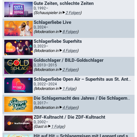
Gute Zeiten, schlechte Zeiten
D, 1992–
(Schauspieler in
2 Folgen
)
Schlagerliebe Live
D, 2024–
(Moderation in
8 Folgen
)
Schlagerliebe Superhits
D, 2023–
(Moderation in
4 Folgen
)
Goldschlager / BILD-Goldschlager
D, 2013–2015
(Moderation in
2 Folgen
)
Schlagerliebe Open Air – Superhits aus St. Anton
D, 2022–2024
(Moderation in
1 Folge
)
Die Schlagernacht des Jahres / Die Schlagernacht in der Berliner Waldbühne
D, 2017–
(Moderation in
4 Folgen
)
ZDF-Kultnacht / Die ZDF-Kultnacht
D, 2002–
(Gast in
1 Folge
)
Hit auf Hit – Schlagerreisen mit Leonard und seinen Gästen