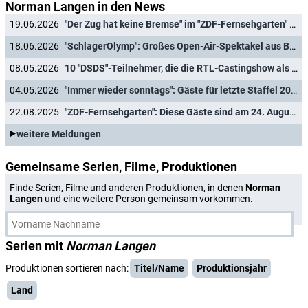
Norman Langen in den News
19.06.2026
"Der Zug hat keine Bremse" im "ZDF-Fernsehgarten" am 21. Juni 2026: Diese Gäste tanzen Discofox
18.06.2026
"SchlagerOlymp": Großes Open-Air-Spektakel aus Berlin kommt ins Fernsehen
08.05.2026
10 "DSDS"-Teilnehmer, die die RTL-Castingshow als Karriere-Sprungbrett nutzen konnten
04.05.2026
"Immer wieder sonntags": Gäste für letzte Staffel 2026 verkündet
22.08.2025
"ZDF-Fernsehgarten": Diese Gäste sind am 24. August 2025 im Discofox-Fieber
weitere Meldungen
Gemeinsame Serien, Filme, Produktionen
Finde Serien, Filme und anderen Produktionen, in denen
Norman
Langen
und eine weitere Person gemeinsam vorkommen.
Serien mit
Norman Langen
Produktionen sortieren nach:
Titel/Name
Produktionsjahr
Land