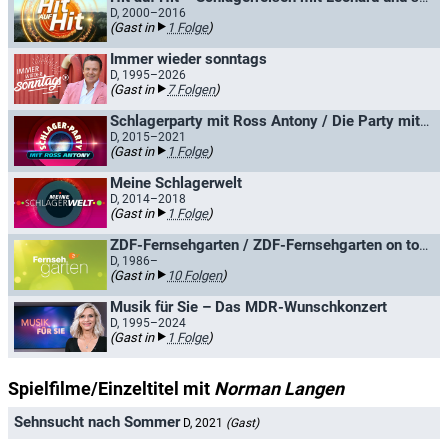
D, 2000–2016
(Gast in
1 Folge
)
Immer wieder sonntags
D, 1995–2026
(Gast in
7 Folgen
)
Schlagerparty mit Ross Antony / Die Party mit Ross Antony
D, 2015–2021
(Gast in
1 Folge
)
Meine Schlagerwelt
D, 2014–2018
(Gast in
1 Folge
)
ZDF-Fernsehgarten / ZDF-Fernsehgarten on tour
D, 1986–
(Gast in
10 Folgen
)
Musik für Sie – Das MDR-Wunschkonzert
D, 1995–2024
(Gast in
1 Folge
)
Spielfilme/Einzeltitel mit
Norman Langen
Sehnsucht nach Sommer
D, 2021
(Gast)