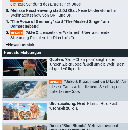
die neue Sendung des Entertainer-Duos
Melissa Naschenweng statt DJ Ötzi:
Neue Moderatorin für
Weihnachtsshow von ORF und BR
"The Voice of Germany" statt "The Masked Singer" am
Samstagabend
"Akte X:
Jenseits der Wahrheit": Überraschende
UPDATE
Streaming-Premiere für Director's Cut
Newsübersicht
Neueste Meldungen
Quoten:
"Quiz-Champion" siegt in der
jungen Zielgruppe, "Duell um die Welt"-Best-
of geht völlig unter
"Joko & Klaas machen Urlaub":
An
UPDATE
diesem Tag startet die neue Sendung des
Entertainer-Duos
Überraschung:
Heidi Klums "HeidiFest"
wechselt zu RTL
Dieser "Blue Bloods"-Veteran besucht