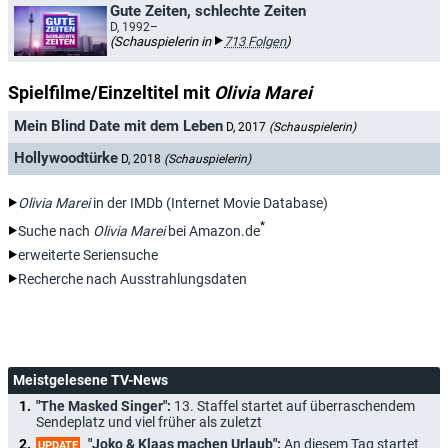
Gute Zeiten, schlechte Zeiten
D, 1992–
(Schauspielerin in
713 Folgen
)
Spielfilme/Einzeltitel mit
Olivia Marei
Mein Blind Date mit dem Leben
D, 2017
(Schauspielerin)
Hollywoodtürke
D, 2018
(Schauspielerin)
Olivia Marei
in der IMDb (Internet Movie Database)
*
Suche nach
Olivia Marei
bei Amazon.de
erweiterte Seriensuche
Recherche nach Ausstrahlungsdaten
Meistgelesene TV-News
"The Masked Singer":
13. Staffel startet auf überraschendem
Sendeplatz und viel früher als zuletzt
"Joko & Klaas machen Urlaub":
An diesem Tag startet
UPDATE