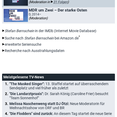
(Moderation in
31 Folgen
)
MDR um Zwei – Der starke Osten
D, 2014–
(Moderation)
Stefan Bernschein
in der IMDb (Internet Movie Database)
*
Suche nach
Stefan Bernschein
bei Amazon.de
erweiterte Seriensuche
Recherche nach Ausstrahlungsdaten
Meistgelesene TV-News
"The Masked Singer":
13. Staffel startet auf überraschendem
Sendeplatz und viel früher als zuletzt
"Die Landarztpraxis":
Dr. Sarah König (Caroline Frier) besucht
"Team Sonnenhof"
Melissa Naschenweng statt DJ Ötzi:
Neue Moderatorin für
Weihnachtsshow von ORF und BR
"Die Flodders" sind zurück:
An diesem Tag startet die neue Serie