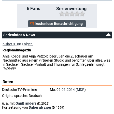
6
Fans
Serienwertung
Serieninfos & News
bisher 3188 Folgen
Regionalmagazin
Anja Koebel und Anja Petzold begrüßen die Zuschauer am
Nachmittag aus einem virtuellen Studio und berichten über alles, was
in Sachsen, Sachsen-Anhalt und Thüringen für Schlagzeilen sorgt.
(MDR/DB)
Daten
Deutsche TV-Premiere
Mo, 06.
01.2014
(
MDR
)
Originalsprache:
Deutsch
u. a. mit
Ganß anders
(D, 2022)
Fortsetzung von
Dabei ab zwei
(D, 1999)