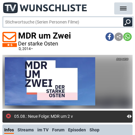
MDR um Zwei
Der starke Osten
6
D
, 2014–
MDR
05.08.: Neue Folge: MDR um 2 vom 5. August (ARD Medi
Infos
Streams
im TV
Forum
Episoden
Shop