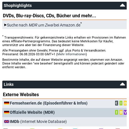
Shophighlights
DVDs, Blu-ray-Discs, CDs, Bücher und mehr...
*
Suche nach
MDR um Zwei
bei Amazon.de
*
Transparenzhinweis: Für gekennzeichnete Links erhalten wir Provisionen im Rahmen
eines Affiliate-Partnerprogramms. Das bedeutet keine Mehrkosten für Käufer,
unterstützt uns aber bei der Finanzierung dieser Website.
Alle Preisangaben ohne Gewähr, Preise ggf. plus Porto & Versandkosten.
Preisstand: 06.08.2026 03:00 GMT+1 (
Mehr Informationen
)
Bestimmte Inhalte, die auf dieser Website angezeigt werden, stammen von Amazon.
Diese Inhalte werden "wie besehen" bereitgestellt und können jederzeit geändert oder
entfernt werden.
Links
Externe Websites
Fernsehserien.de (Episodenführer & Infos)
E
I
B
Offizielle Website (MDR)
I
B
V
IMDb
(Internet Movie Database)