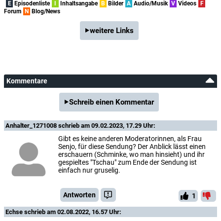
E
Episodenliste
I
Inhaltsangabe
B
Bilder
A
Audio/Musik
V
Videos
F
Forum
N
Blog/News
weitere Links
Kommentare
Schreib einen Kommentar
Anhalter_1271008
schrieb am 09.02.2023, 17.29 Uhr:
Gibt es keine anderen Moderatorinnen, als Frau
Senjo, für diese Sendung? Der Anblick lässt einen
erschauern (Schminke, wo man hinsieht) und ihr
gespieltes "Tschau" zum Ende der Sendung ist
einfach nur gruselig.
Antworten
1
Echse
schrieb am 02.08.2022, 16.57 Uhr: