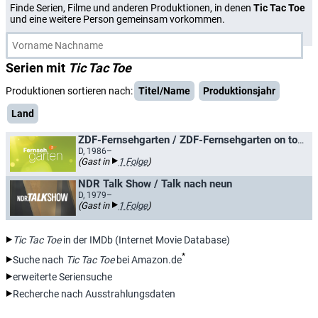
Finde Serien, Filme und anderen Produktionen, in denen
Tic Tac Toe
und eine weitere Person gemeinsam vorkommen.
Serien mit
Tic Tac Toe
Produktionen sortieren nach:
Titel/Name
Produktionsjahr
Land
ZDF-Fernsehgarten / ZDF-Fernsehgarten on tour
D, 1986–
(Gast in
1 Folge
)
NDR Talk Show / Talk nach neun
D, 1979–
(Gast in
1 Folge
)
Tic Tac Toe
in der IMDb (Internet Movie Database)
*
Suche nach
Tic Tac Toe
bei Amazon.de
erweiterte Seriensuche
Recherche nach Ausstrahlungsdaten