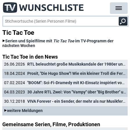
Tic Tac Toe
Serien und Spielfilme mit
Tic Tac Toe
im TV-Programm der
nächsten Wochen
Tic Tac Toe in den News
26.06.2026
RTL beleuchtet große Musikskandale der 1980er und 1990 Jahre
18.04.2024
Prosit, "Die Hugo Show"! Wie ein kleiner Troll die Fernsehwelt der 90er eroberte
07.02.2024
"BOOM": Sci-Fi-Dramedy mit KI-Einsatz inspiriert von Girlband Tic Tac Toe
04.03.2023
30 Jahre RTL Zwei: Von "Vampy" über "Big Brother" und "Popstars" bis "Kampf der Realitystars"
30.12.2018
VIVA Forever - ein Sender, der mehr als nur Musikfernsehen war
weitere Meldungen
Gemeinsame Serien, Filme, Produktionen