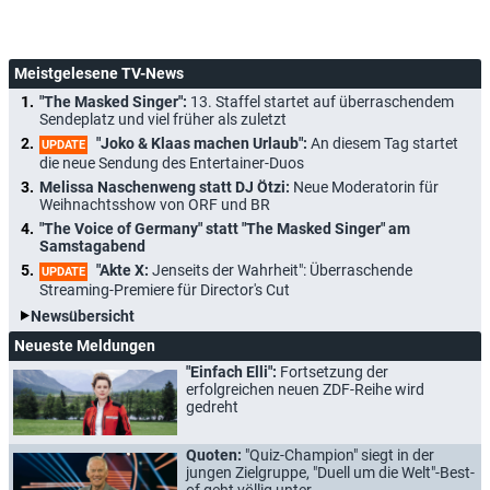
Meistgelesene TV-News
"The Masked Singer":
13. Staffel startet auf überraschendem
Sendeplatz und viel früher als zuletzt
"Joko & Klaas machen Urlaub":
An diesem Tag startet
UPDATE
die neue Sendung des Entertainer-Duos
Melissa Naschenweng statt DJ Ötzi:
Neue Moderatorin für
Weihnachtsshow von ORF und BR
"The Voice of Germany" statt "The Masked Singer" am
Samstagabend
"Akte X:
Jenseits der Wahrheit": Überraschende
UPDATE
Streaming-Premiere für Director's Cut
Newsübersicht
Neueste Meldungen
"Einfach Elli":
Fortsetzung der
erfolgreichen neuen ZDF-Reihe wird
gedreht
Quoten:
"Quiz-Champion" siegt in der
jungen Zielgruppe, "Duell um die Welt"-Best-
of geht völlig unter