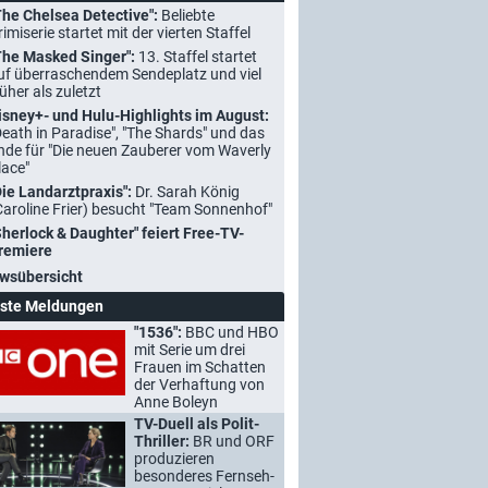
The Chelsea Detective":
Beliebte
rimiserie startet mit der vierten Staffel
The Masked Singer":
13. Staffel startet
uf überraschendem Sendeplatz und viel
rüher als zuletzt
isney+- und Hulu-Highlights im August:
Death in Paradise", "The Shards" und das
nde für "Die neuen Zauberer vom Waverly
lace"
Die Landarztpraxis":
Dr. Sarah König
Caroline Frier) besucht "Team Sonnenhof"
Sherlock & Daughter" feiert Free-TV-
remiere
wsübersicht
ste Meldungen
"1536":
BBC und HBO
mit Serie um drei
Frauen im Schatten
der Verhaftung von
Anne Boleyn
TV-Duell als Polit-
Thriller:
BR und ORF
produzieren
besonderes Fernseh-