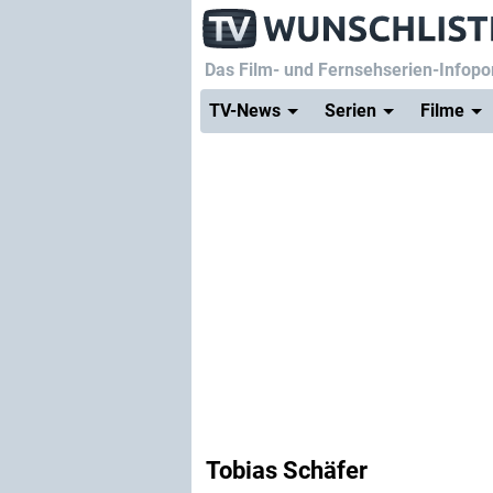
Das Film- und Fernsehserien-Infopor
TV-News
Serien
Filme
Tobias Schäfer