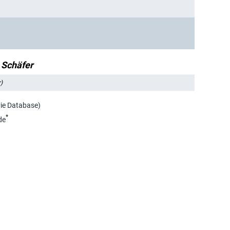
 Schäfer
)
vie Database)
*
de