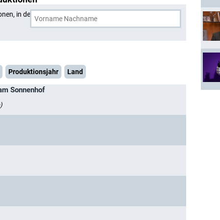
onen, in denen
Tobias Schäfer
und eine weitere Person
Produktionsjahr
Land
eam Sonnenhof
)