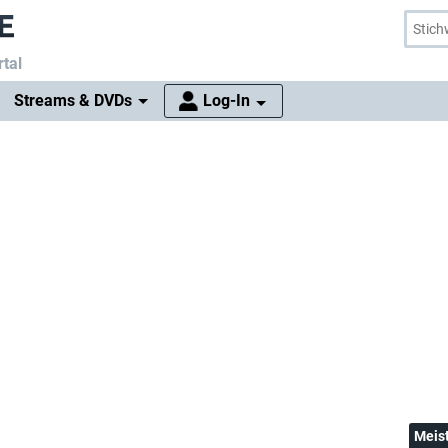
tal
Streams & DVDs
Log-In
Meis