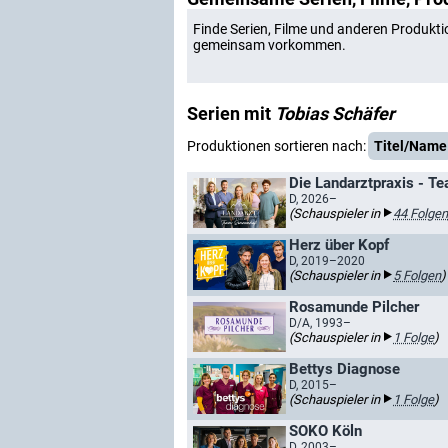
Finde Serien, Filme und anderen Produkti
gemeinsam vorkommen.
Serien mit
Tobias Schäfer
Produktionen sortieren nach:
Titel/Name
Die Landarztpraxis - T
D, 2026–
(Schauspieler in
44 Folgen
Herz über Kopf
D, 2019–2020
(Schauspieler in
5 Folgen
)
Rosamunde Pilcher
D/A, 1993–
(Schauspieler in
1 Folge
)
Bettys Diagnose
D, 2015–
(Schauspieler in
1 Folge
)
SOKO Köln
D, 2003–