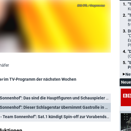
"
RTL / Gregorowius
K
"
a
f
D
"
E
P
"
(
"
häfer
P
Ne
er
im TV-Programm der nächsten Wochen
Neue
"Die Landarztpraxis - Team Sonnenhof": Das sind die Hauptfiguren und Schauspieler des neuen Spin-Offs
"Die Landarztpraxis - Team Sonnenhof": Dieser Schlagerstar übernimmt Gastrolle in neuem Ableger
 Team Sonnenhof": Sat.1 kündigt Spin-off zur Vorabendserie an
duktionen