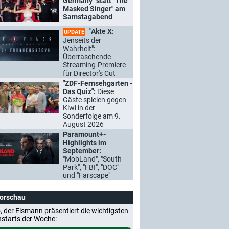
Germany" statt "The
Masked Singer" am
Samstagabend
"Akte X:
UPDATE
Jenseits der
Wahrheit":
Überraschende
Streaming-Premiere
für Director's Cut
"ZDF-Fernsehgarten -
Das Quiz":
Diese
Gäste spielen gegen
Kiwi in der
Sonderfolge am 9.
August 2026
Paramount+-
Highlights im
September:
"MobLand", "South
Park", "FBI", "DOC"
und "Farscape"
Vorschau
, der Eismann präsentiert die wichtigsten
nstarts der Woche: