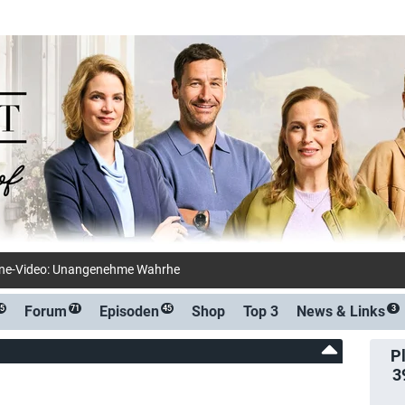
ine-Video: Unangenehme Wahrheiten (waiputhek)
Forum
Episoden
Shop
Top 3
News &
Links
5
71
45
3
Pl
3