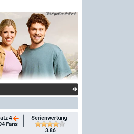
Joyn/Marc Rehbeck
atz 4
Serienwertung
94
Fans
3.86