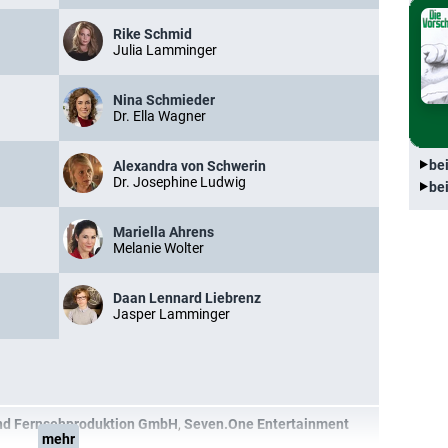
Rike Schmid
Julia Lamminger
Nina Schmieder
Dr. Ella Wagner
be
Alexandra von Schwerin
Dr. Josephine Ludwig
be
Mariella Ahrens
Melanie Wolter
Daan Lennard Liebrenz
Jasper Lamminger
und Fernsehproduktion GmbH
,
Seven.One Entertainment
mehr