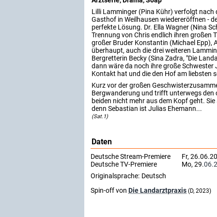
Arztserie, Drama, Soap
Lilli Lamminger (Pina Kühr) verfolgt nach 
Gasthof in Weilhausen wiedereröffnen - de
perfekte Lösung. Dr. Ella Wagner (Nina Sch
Trennung von Chris endlich ihren großen Tr
großer Bruder Konstantin (Michael Epp),
überhaupt, auch die drei weiteren Lamming
Bergretterin Becky (Sina Zadra, "Die Landa
dann wäre da noch ihre große Schwester Jul
Kontakt hat und die den Hof am liebsten 
Kurz vor der großen Geschwisterzusammenk
Bergwanderung und trifft unterwegs den 
beiden nicht mehr aus dem Kopf geht. Sie 
denn Sebastian ist Julias Ehemann...
(Sat.1)
Daten
Deutsche Stream-Premiere
Fr, 26.06.2
Deutsche TV-Premiere
Mo, 29.
06.
Originalsprache:
Deutsch
Spin-off von
Die Landarztpraxis
(D, 2023)