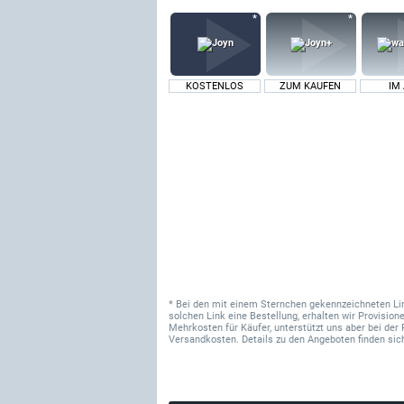
KOSTENLOS
ZUM KAUFEN
IM
* Bei den mit einem Sternchen gekennzeichneten Links
solchen Link eine Bestellung, erhalten wir Provisi
Mehrkosten für Käufer, unterstützt uns aber bei der 
Versandkosten. Details zu den Angeboten finden sich