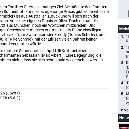
dem Tod ihrer Eltern ein mutiges Ziel: Sie möchte den Familien-
n Sonnenhof. Für die dazugehörige Praxis gibt es bereits eine
mieder) ist aus Australien zurück und will sich nach der
aum von einer eigenen Praxis erfüllen. Doch da hat Lillis
 Arzt aus München, noch ein Wörtchen mitzureden. Und
Meis
er-Geschwister müssen erstmal in Lillis Pläne einwilligen:
rztpraxis"), ihr Zwillingsbruder Freddy (Tobias Schäfer), und
"
ia (Rike Schmid), mit der Lilli seit vielen Jahren keinen
K
schnell verkaufen würde.
"
unft im Sonnenhof, schöpft Lilli Kraft bei einer
a
charmanten Sebastian (Max Alberti). Eine Begegnung, die
f
ahnen nicht, dass sie sich schon bald wiedersehen werden,
D
"
E
P
"
(
026 (Joyn+)
M
2026
(
Sat.1
)
N
v
Ne
Neue