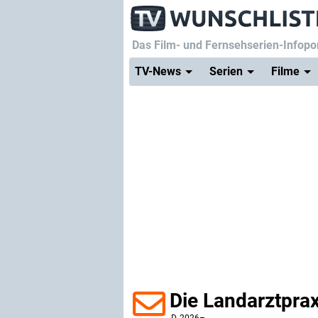
Das Film- und Fernsehserien-Infopor
TV-News
Serien
Filme
Die Landarztpra