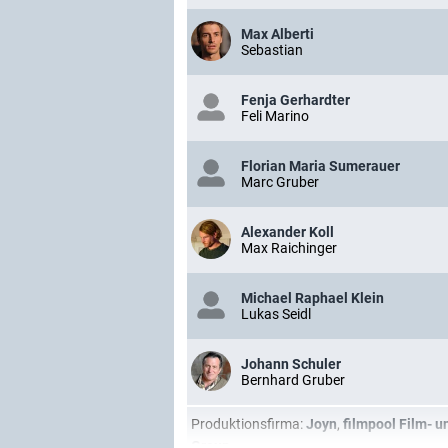
Max Alberti
Sebastian
Fenja Gerhardter
Feli Marino
Florian Maria Sumerauer
Marc Gruber
Alexander Koll
Max Raichinger
Michael Raphael Klein
Lukas Seidl
Johann Schuler
Bernhard Gruber
Produktionsfirma:
Joyn
,
filmpool Film- 
Group