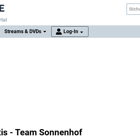
tal
Streams & DVDs
Log-In
xis - Team Sonnenhof