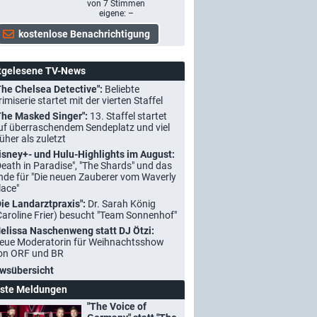
von
7
Stimmen
eigene: –
tgelesene TV-News
The Chelsea Detective":
Beliebte
rimiserie startet mit der vierten Staffel
The Masked Singer":
13. Staffel startet
uf überraschendem Sendeplatz und viel
rüher als zuletzt
isney+- und Hulu-Highlights im August:
Death in Paradise", "The Shards" und das
nde für "Die neuen Zauberer vom Waverly
lace"
Die Landarztpraxis":
Dr. Sarah König
Caroline Frier) besucht "Team Sonnenhof"
elissa Naschenweng statt DJ Ötzi:
eue Moderatorin für Weihnachtsshow
on ORF und BR
wsübersicht
ste Meldungen
"The Voice of