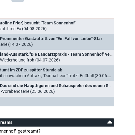
Caroline Frier) besucht "Team Sonnenhof"
 auf ihren Ex (04.08.2026)
Prominenter Gastauftritt von "Ein Fall von Liebe"-Star
erie (14.07.2026)
Quoten: Fußball-WM auch nach Deutschland-Aus stark, "Die Landarztpraxis - Team Sonnenhof" verharrt auf schwachem Niveau
 Wiederholung froh (04.07.2026)
äumt im ZDF zu später Stunde ab
 schwachem Auftakt, "Donna Leon" trotzt Fußball (30.06.2026)
"Die Landarztpraxis - Team Sonnenhof": Das sind die Hauptfiguren und Schauspieler des neuen Spin-Offs
1-Vorabendserie (25.06.2026)
treams
nnenhof" gestreamt?