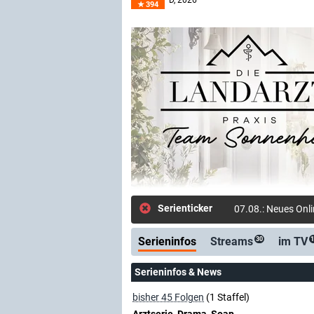
D
, 2026–
394
Serienticker
07.08.: Neues Onl
Serieninfos
Streams
im TV
30
1
Serieninfos & News
bisher 45 Folgen
(1 Staffel)