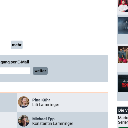
mehr
igung per E-Mail
weiter
Pina Kühr
Lilli Lamminger
Die 
Mario
Michael Epp
Serie
Konstantin Lamminger