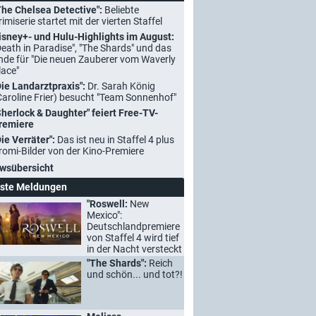
The Chelsea Detective":
Beliebte
rimiserie startet mit der vierten Staffel
isney+- und Hulu-Highlights im August:
Death in Paradise", "The Shards" und das
nde für "Die neuen Zauberer vom Waverly
lace"
Die Landarztpraxis":
Dr. Sarah König
Caroline Frier) besucht "Team Sonnenhof"
Sherlock & Daughter" feiert Free-TV-
remiere
Die Verräter":
Das ist neu in Staffel 4 plus
romi-Bilder von der Kino-Premiere
wsübersicht
ste Meldungen
"Roswell:
New
Mexico":
Deutschlandpremiere
von Staffel 4 wird tief
in der Nacht versteckt
"The Shards":
Reich
und schön... und tot?!