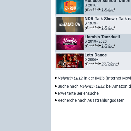
Hot oder Schrott: Die Al
D, 2016–
(Gast in
1 Folge
)
NDR Talk Show / Talk 
D, 1979–
(Gast in
1 Folge
)
Llambis Tanzduell
D, 2019–2020
(Gast in
1 Folge
)
Let's Dance
D, 2006–
(Gast in
22 Folgen
)
Valentin Lusin
in der IMDb (Internet Mov
Suche nach
Valentin Lusin
bei Amazon.d
erweiterte Seriensuche
Recherche nach Ausstrahlungsdaten