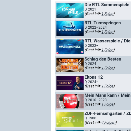
Die RTL Sommerspiele
D, 2021–
(Gast in
1 Folge
)
RTL Turmspringen
D, 2022–2024
(Gast in
1 Folge
)
RTL Wasserspiele / Di
D, 2022–
(Gast in
1 Folge
)
Schlag den Besten
D, 2024
(Gast in
1 Folge
)
Eltons 12
D, 2024–
(Gast in
1 Folge
)
Mein Mann kann / Mein
D, 2010–2023
(Gast in
1 Folge
)
ZDF-Fernsehgarten / ZD
D, 1986–
(Gast in
4 Folgen
)