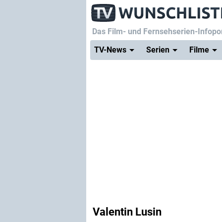
Das Film- und Fernsehserien-Infopor
TV-News
Serien
Filme
Valentin Lusin