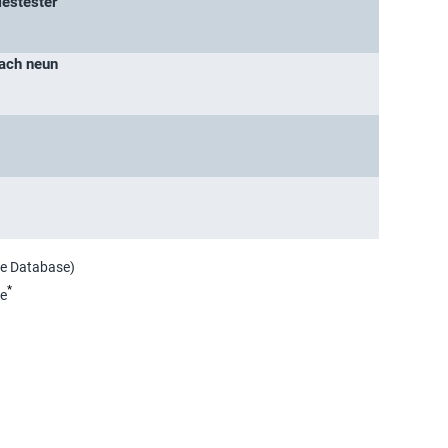
lestester
nach neun
ie Database)
*
e