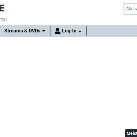
tal
Streams & DVDs
Log-In
Meis