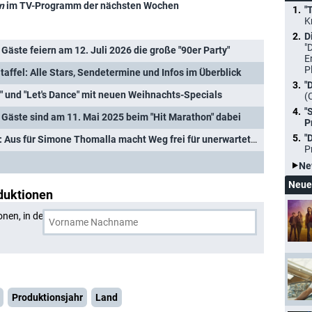
n
im TV-Programm der nächsten Wochen
"
K
D
"
Gäste feiern am 12. Juli 2026 die große "90er Party"
E
P
Staffel: Alle Stars, Sendetermine und Infos im Überblick
"
" und "Let's Dance" mit neuen Weihnachts-Specials
(
"
 Gäste sind am 11. Mai 2025 beim "Hit Marathon" dabei
P
"
"Let's Dance"-Überraschung: Aus für Simone Thomalla macht Weg frei für unerwartete Rückkehr
P
Ne
Neue
duktionen
onen, in denen
Valentin Lusin
und eine weitere Person
Produktionsjahr
Land