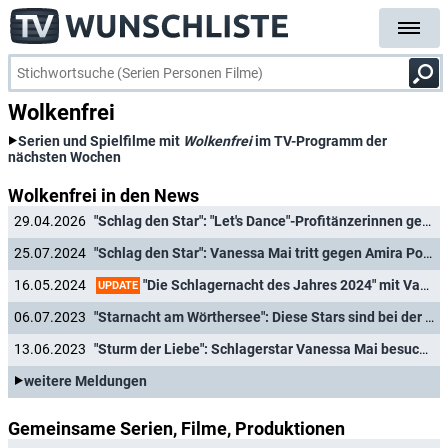
Wolkenfrei
Serien und Spielfilme mit
Wolkenfrei
im TV-Programm der
nächsten Wochen
Wolkenfrei in den News
29.04.2026
"Schlag den Star": "Let's Dance"-Profitänzerinnen gegen Schlagerstar & Moderatorin
25.07.2024
"Schlag den Star": Vanessa Mai tritt gegen Amira Pocher an
"Die Schlagernacht des Jahres 2024" mit Vanessa Mai, Vicky Leandros und neuem Moderator
16.05.2024
UPDATE
06.07.2023
"Starnacht am Wörthersee": Diese Stars sind bei der Premiere im Ersten dabei
13.06.2023
"Sturm der Liebe": Schlagerstar Vanessa Mai besucht Telenovela
weitere Meldungen
Gemeinsame Serien, Filme, Produktionen