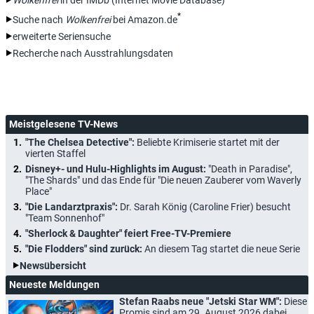
Wolkenfrei
in der IMDb (Internet Movie Database)
*
Suche nach
Wolkenfrei
bei Amazon.de
erweiterte Seriensuche
Recherche nach Ausstrahlungsdaten
Meistgelesene TV-News
"The Chelsea Detective":
Beliebte Krimiserie startet mit der
vierten Staffel
Disney+- und Hulu-Highlights im August:
"Death in Paradise",
"The Shards" und das Ende für "Die neuen Zauberer vom Waverly
Place"
"Die Landarztpraxis":
Dr. Sarah König (Caroline Frier) besucht
"Team Sonnenhof"
"Sherlock & Daughter" feiert Free-TV-Premiere
"Die Flodders" sind zurück:
An diesem Tag startet die neue Serie
Newsübersicht
Neueste Meldungen
Stefan Raabs neue "Jetski Star WM":
Diese
Promis sind am 29. August 2026 dabei