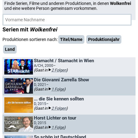
Finde Serien, Filme und anderen Produktionen, in denen
Wolkenfrei
und eine weitere Person gemeinsam vorkommen.
Serien mit
Wolkenfrei
Produktionen sortieren nach:
Titel/Name
Produktionsjahr
Land
Starnacht / Starnacht in Wien
A/CH, 2000–
(Gast in
2 Folgen
)
Die Giovanni Zarrella Show
D, 2021–
(Gast in
1 Folge
)
... die Sie kennen sollten
D, 2015–
(Gast in
2 Folgen
)
Horst Lichter on tour
D, 2015
(Gast in
1 Folge
)
So schön ist Deutschland