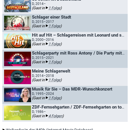
D, 2014–
(Gast in
1 Folge
)
Schlager einer Stadt
D, 2015–2017
(Gast in
1 Folge
)
Hit auf Hit – Schlagerreisen mit Leonard und seinen Gästen
D, 2000–2016
(Gast in
1 Folge
)
Schlagerparty mit Ross Antony / Die Party mit Ross Antony
D, 2015–2021
(Gast in
1 Folge
)
Meine Schlagerwelt
D, 2014–2018
(Gast in
1 Folge
)
Musik für Sie – Das MDR-Wunschkonzert
D, 1995–2024
(Gast in
1 Folge
)
ZDF-Fernsehgarten / ZDF-Fernsehgarten on tour
D, 1986–
(Gast in
4 Folgen
)