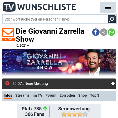
Die Giovanni Zarrella
Show
366
D
, 2021–
20.07.: Neue Meldung: "Die Giovanni Zarrella Show" goes
Infos
Streams
im TV
Forum
Episoden
Shop
Top 3
Platz 735
Serienwertung
366
Fans