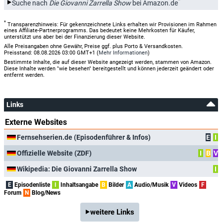
*
Suche nach
Die Giovanni Zarrella Show
bei Amazon.de
*
Transparenzhinweis: Für gekennzeichnete Links erhalten wir Provisionen im Rahmen
eines Affiliate-Partnerprogramms. Das bedeutet keine Mehrkosten für Käufer,
unterstützt uns aber bei der Finanzierung dieser Website.
Alle Preisangaben ohne Gewähr, Preise ggf. plus Porto & Versandkosten.
Preisstand: 08.08.2026 03:00 GMT+1 (
Mehr Informationen
)
Bestimmte Inhalte, die auf dieser Website angezeigt werden, stammen von Amazon.
Diese Inhalte werden "wie besehen" bereitgestellt und können jederzeit geändert oder
entfernt werden.
Links
Externe Websites
Fernsehserien.de (Episodenführer & Infos)
E
I
Offizielle Website (ZDF)
I
B
V
Wikipedia: Die Giovanni Zarrella Show
I
E
Episodenliste
I
Inhaltsangabe
B
Bilder
A
Audio/Musik
V
Videos
F
Forum
N
Blog/News
weitere Links