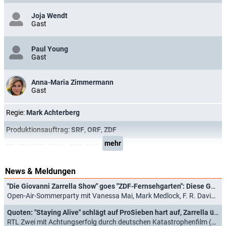
Joja Wendt
Gast
Paul Young
Gast
Anna-Maria Zimmermann
Gast
Regie:
Mark Achterberg
Produktionsauftrag:
SRF
,
ORF
,
ZDF
mehr
PF_SENDER_PROD:
SRF
,
ORF
,
ZDF
News & Meldungen
"Die Giovanni Zarrella Show" goes "ZDF-Fernsehgarten": Diese Gäste sind am 29. August 2026 dabei
Open-Air-Sommerparty mit Vanessa Mai, Mark Medlock, F. R. David und Sarah Brightman (20.07.2026)
Quoten: "Staying Alive" schlägt auf ProSieben hart auf, Zarrella übertrumpft "DSDS"
RTL Zwei mit Achtungserfolg durch deutschen Katastrophenfilm (26.04.2026)