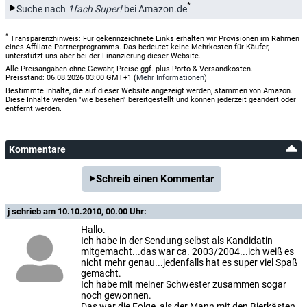
*
Suche nach
1fach Super!
bei Amazon.de
*
Transparenzhinweis: Für gekennzeichnete Links erhalten wir Provisionen im Rahmen
eines Affiliate-Partnerprogramms. Das bedeutet keine Mehrkosten für Käufer,
unterstützt uns aber bei der Finanzierung dieser Website.
Alle Preisangaben ohne Gewähr, Preise ggf. plus Porto & Versandkosten.
Preisstand: 06.08.2026 03:00 GMT+1 (
Mehr Informationen
)
Bestimmte Inhalte, die auf dieser Website angezeigt werden, stammen von Amazon.
Diese Inhalte werden "wie besehen" bereitgestellt und können jederzeit geändert oder
entfernt werden.
Kommentare
Schreib einen Kommentar
j
schrieb am 10.10.2010, 00.00 Uhr:
Hallo.
Ich habe in der Sendung selbst als Kandidatin
mitgemacht...das war ca. 2003/2004...ich weiß es
nicht mehr genau...jedenfalls hat es super viel Spaß
gemacht.
Ich habe mit meiner Schwester zusammen sogar
noch gewonnen.
Das war die Folge, als der Mann mit den Bierkästen