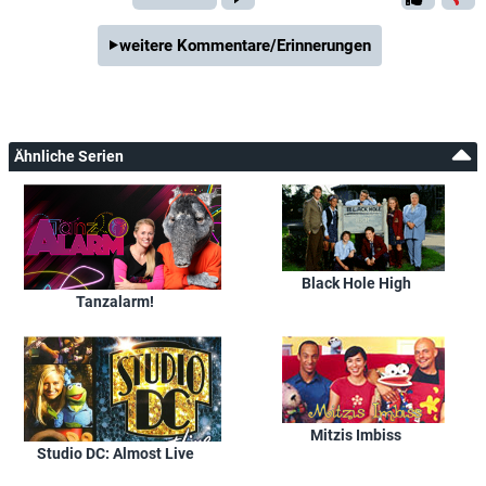
weitere Kommentare/Erinnerungen
Ähnliche Serien
Black Hole High
Tanzalarm!
Mitzis Imbiss
Studio DC: Almost Live