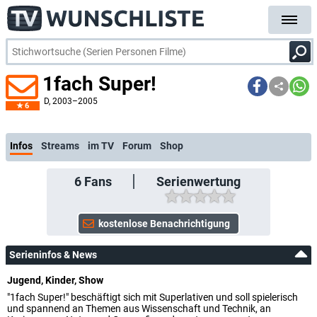
1fach Super!
D
, 2003–2005
6
kostenlose E-Mail-Ben
Infos
Streams
im TV
Forum
Shop
6
Fans
Serienwertung
Serieninfos & News
Jugend, Kinder, Show
"1fach Super!" beschäftigt sich mit Superlativen und soll spielerisch
und spannend an Themen aus Wissenschaft und Technik, an