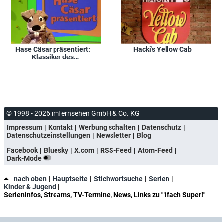
Hase Cäsar präsentiert:
Hacki's Yellow Cab
Klassiker des
Kinderfernsehens
© 1998 - 2026 imfernsehen GmbH & Co. KG
Impressum
Kontakt
Werbung schalten
Datenschutz
Datenschutzeinstellungen
Newsletter
Blog
Facebook
Bluesky
X.com
RSS-Feed
Atom-Feed
Dark-Mode
nach oben
Hauptseite
Stichwortsuche
Serien
Kinder & Jugend
Serieninfos, Streams, TV-Termine, News, Links zu "1fach Super!"