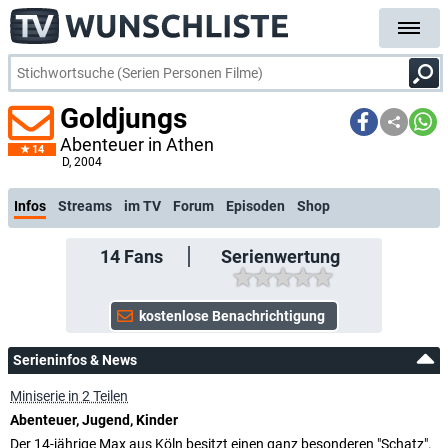
Goldjungs
Abenteuer in Athen
14
kostenlose E-Mail-Be
D
, 2004
Infos
Streams
im TV
Forum
Episoden
Shop
14
Fans
Serienwertung
Serieninfos & News
Miniserie in 2 Teilen
Abenteuer, Jugend, Kinder
Der 14-jährige Max aus Köln besitzt einen ganz besonderen "Schatz".