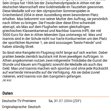
Sein Uropa hat 1906 bei der Zwischenolympiade in Athen mit der
deutschen Mannschaft eine Goldmedaille im Tauziehen gewonnen.
Diese Medaille soll vor den olympischen Sommerspielen in
Griechenland 2004 in einer Ausstellung einen besonderen Platz
erhalten. Max bekommt von seiner Mutter den Auftrag, sie persönlich
nach Athen zu bringen. Die Freude über diese Ehre schwindet
aberupt, als Max auf dem Flughafen seinen gleichaltrigen
griechischen Klassenkamerad und Nachbar Ioannis trifft, der mit
5000 Euro für den in Athen lebenden Opa unterwegs ist. Max und
Ioannis sind in der Schule nicht nur harte Konkurrenten um den Platz
der sportlichen Nummer 1, sie sind sozusagen "beste Feinde" und
haben ständig Streit.
So lässt eine Rangelei im Flugzeug nicht lange auf sich warten. Dabei
prahlen beiede ziemlich lautstark mit ihren jeweiligen Aufträgen. In
Athen angekommen nutzen zwei mitgereiste Trickdiebe die Gunst der
Stunde und klauen am Flugplatz sowohl die Medaille als auch das
Geld. Max und Ioannis machen sich spontan und ohne jede Rücksicht
auf wartende Verwandte auf die Verfolgung. Als sie dabei zuviel
riskieren, wird Ioannis von den Gangstern gefangen.
(KI.KA)
Daten
Deutsche TV-Premiere
Sa, 31.
07.2004
(
ZDF
)
Originalsprache:
Deutsch