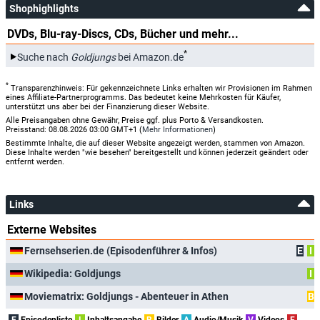
Shophighlights
DVDs, Blu-ray-Discs, CDs, Bücher und mehr...
*
Suche nach
Goldjungs
bei Amazon.de
*
Transparenzhinweis: Für gekennzeichnete Links erhalten wir Provisionen im Rahmen
eines Affiliate-Partnerprogramms. Das bedeutet keine Mehrkosten für Käufer,
unterstützt uns aber bei der Finanzierung dieser Website.
Alle Preisangaben ohne Gewähr, Preise ggf. plus Porto & Versandkosten.
Preisstand: 08.08.2026 03:00 GMT+1 (
Mehr Informationen
)
Bestimmte Inhalte, die auf dieser Website angezeigt werden, stammen von Amazon.
Diese Inhalte werden "wie besehen" bereitgestellt und können jederzeit geändert oder
entfernt werden.
Links
Externe Websites
Fernsehserien.de (Episodenführer & Infos)
E
I
Wikipedia: Goldjungs
I
Moviematrix: Goldjungs - Abenteuer in Athen
B
E
Episodenliste
I
Inhaltsangabe
B
Bilder
A
Audio/Musik
V
Videos
F