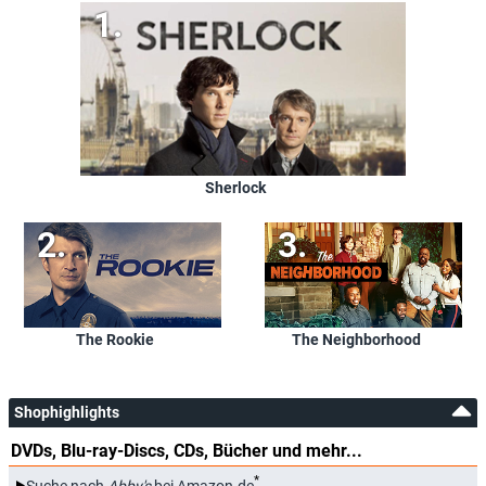
Sherlock
The Rookie
The Neighborhood
Shophighlights
DVDs, Blu-ray-Discs, CDs, Bücher und mehr...
*
Suche nach
Abby's
bei Amazon.de