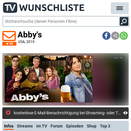
Abby's
USA
, 2019
50
NBC
kostenlose E-Mail-Benachrichtigung bei Streaming- oder TV-Start
Infos
Streams
im TV
Forum
Episoden
Shop
Top 3