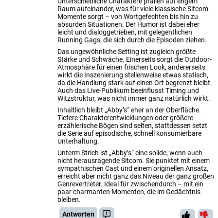
Unterschiedliche Charaktere prallen auf engem
Raum aufeinander, was für viele klassische Sitcom-
Momente sorgt – von Wortgefechten bis hin zu
absurden Situationen. Der Humor ist dabei eher
leicht und dialoggetrieben, mit gelegentlichen
Running Gags, die sich durch die Episoden ziehen.
Das ungewöhnliche Setting ist zugleich größte
Stärke und Schwäche. Einerseits sorgt die Outdoor-
Atmosphäre für einen frischen Look, andererseits
wirkt die Inszenierung stellenweise etwas statisch,
da die Handlung stark auf einen Ort begrenzt bleibt.
Auch das Live-Publikum beeinflusst Timing und
Witzstruktur, was nicht immer ganz natürlich wirkt.
Inhaltlich bleibt „Abby’s“ eher an der Oberfläche.
Tiefere Charakterentwicklungen oder größere
erzählerische Bögen sind selten, stattdessen setzt
die Serie auf episodische, schnell konsumierbare
Unterhaltung.
Unterm Strich ist „Abby’s“ eine solide, wenn auch
nicht herausragende Sitcom. Sie punktet mit einem
sympathischen Cast und einem originellen Ansatz,
erreicht aber nicht ganz das Niveau der ganz großen
Genrevertreter. Ideal für zwischendurch – mit ein
paar charmanten Momenten, die im Gedächtnis
bleiben.
Antworten