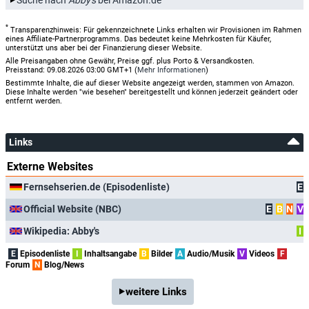
*
Transparenzhinweis: Für gekennzeichnete Links erhalten wir Provisionen im Rahmen
eines Affiliate-Partnerprogramms. Das bedeutet keine Mehrkosten für Käufer,
unterstützt uns aber bei der Finanzierung dieser Website.
Alle Preisangaben ohne Gewähr, Preise ggf. plus Porto & Versandkosten.
Preisstand: 09.08.2026 03:00 GMT+1 (
Mehr Informationen
)
Bestimmte Inhalte, die auf dieser Website angezeigt werden, stammen von Amazon.
Diese Inhalte werden "wie besehen" bereitgestellt und können jederzeit geändert oder
entfernt werden.
Links
Externe Websites
Fernsehserien.de (Episodenliste)
E
Official Website (NBC)
E
B
N
V
Wikipedia: Abby's
I
E
Episodenliste
I
Inhaltsangabe
B
Bilder
A
Audio/Musik
V
Videos
F
Forum
N
Blog/News
weitere Links