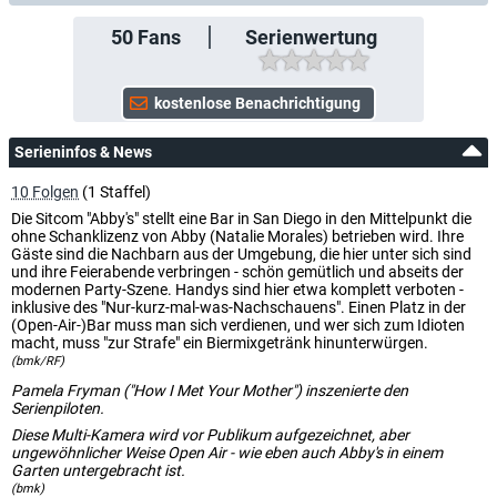
50
Fans
Serienwertung
Serieninfos & News
10 Folgen
(1 Staffel)
Die Sitcom "Abby's" stellt eine Bar in San Diego in den Mittelpunkt die
ohne Schanklizenz von Abby (Natalie Morales) betrieben wird. Ihre
Gäste sind die Nachbarn aus der Umgebung, die hier unter sich sind
und ihre Feierabende verbringen - schön gemütlich und abseits der
modernen Party-Szene. Handys sind hier etwa komplett verboten -
inklusive des "Nur-kurz-mal-was-Nachschauens". Einen Platz in der
(Open-Air-)Bar muss man sich verdienen, und wer sich zum Idioten
macht, muss "zur Strafe" ein Biermixgetränk hinunterwürgen.
(bmk/RF)
Pamela Fryman ("How I Met Your Mother") inszenierte den
Serienpiloten.
Diese Multi-Kamera wird vor Publikum aufgezeichnet, aber
ungewöhnlicher Weise Open Air - wie eben auch Abby's in einem
Garten untergebracht ist.
(bmk)