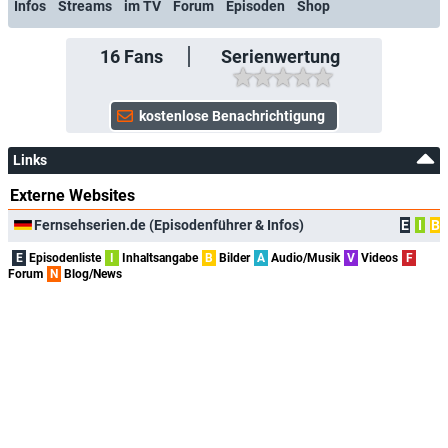
Infos
Streams
im TV
Forum
Episoden
Shop
16
Fans
Serienwertung
Links
Externe Websites
Fernsehserien.de (Episodenführer & Infos)
E
I
B
E
Episodenliste
I
Inhaltsangabe
B
Bilder
A
Audio/Musik
V
Videos
F
Forum
N
Blog/News