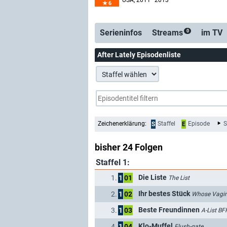
USA
, 2011–2013
6
Serienticker
kost
Serieninfos
Streams
im TV
0
After Lately Episodenliste
Zeichenerklärung:
Staffel
Episode
S
S
E
bisher 24 Folgen
Staffel 1:
Die Liste
1.
1
01
The List
Ihr bestes Stück
2.
1
02
Whose Vagina
Beste Freundinnen
3.
1
03
A-List BF
Klo-Muffel
4.
1
04
Flush-gate