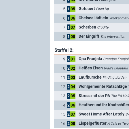
Gefeuert
5.
1
05
Fired Up
Chelsea lädt ein
6.
1
06
Weekend at 
Scherben
7.
1
07
Crudite
Der Eingriff
8.
1
08
The Intervention
Staffel 2:
Opa Franjola
9.
2
01
Grandpa Franjol
Heißes Eisen
10.
2
02
Brad's Beautiful
Laufbursche
11.
2
03
Finding Jordan
Wohlgemeinte Ratschläge
12.
2
04
Stress mit der PA
13.
2
05
The PA Hol
Heather und ihr Knutschfle
14.
2
06
Sweet Home After Lately
15.
2
07
Sw
Lispelgeflüster
16.
2
08
A Tale of Two