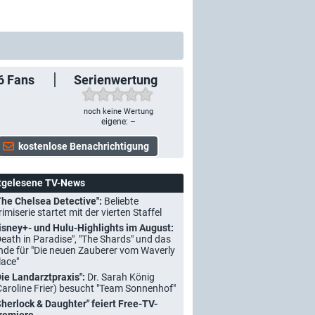
6
Fans
Serienwertung
noch keine Wertung
eigene: –
tgelesene TV-News
The Chelsea Detective":
Beliebte
rimiserie startet mit der vierten Staffel
isney+- und Hulu-Highlights im August:
Death in Paradise", "The Shards" und das
nde für "Die neuen Zauberer vom Waverly
lace"
Die Landarztpraxis":
Dr. Sarah König
Caroline Frier) besucht "Team Sonnenhof"
Sherlock & Daughter" feiert Free-TV-