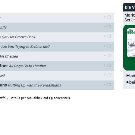
Die 
Mario
y
Serie
Jiffy
 Got Her Groove Back
, Are You Trying to Seduce Me?
 Me Chelsea
ther
All Dogs Go to Heather
be
sed
be
ians
Putting Up with the Kardashians
affel /
Details per Mausklick auf Episodentitel
)