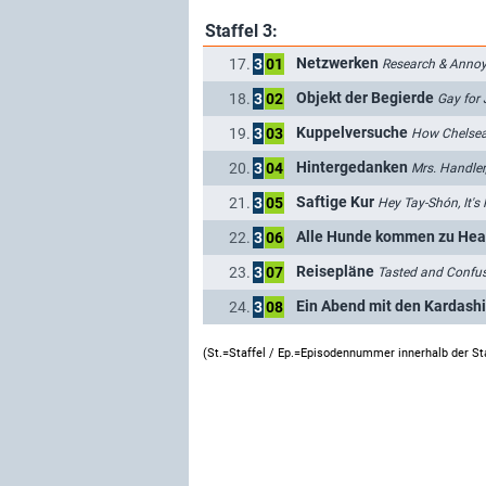
Staffel 3:
Netzwerken
17.
3
01
Research & Anno
Objekt der Begierde
18.
3
02
Gay for 
Kuppelversuche
19.
3
03
How Chelsea
Hintergedanken
20.
3
04
Mrs. Handler
Saftige Kur
21.
3
05
Hey Tay-Shón, It's
Alle Hunde kommen zu Hea
22.
3
06
Reisepläne
23.
3
07
Tasted and Confu
Ein Abend mit den Kardash
24.
3
08
(St.=Staffel / Ep.=Episodennummer innerhalb der St