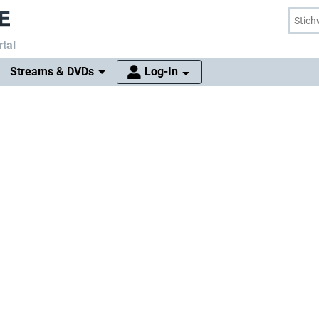
tal
Streams & DVDs
Log-In