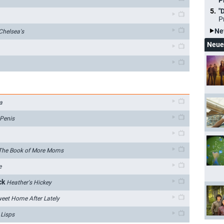
P
"
P
Ne
Chelsea's
Neue
a
 Penis
The Book of More Moms
e
ck
Heather's Hickey
eet Home After Lately
 Lisps