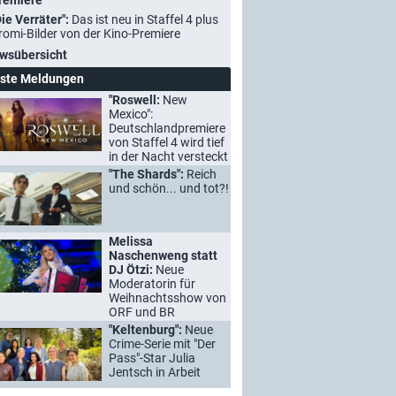
remiere
Die Verräter":
Das ist neu in Staffel 4 plus
romi-Bilder von der Kino-Premiere
wsübersicht
ste Meldungen
"Roswell:
New
Mexico":
Deutschlandpremiere
von Staffel 4 wird tief
in der Nacht versteckt
"The Shards":
Reich
und schön... und tot?!
Melissa
Naschenweng statt
DJ Ötzi:
Neue
Moderatorin für
Weihnachtsshow von
ORF und BR
"Keltenburg":
Neue
Crime-Serie mit "Der
Pass"-Star Julia
Jentsch in Arbeit