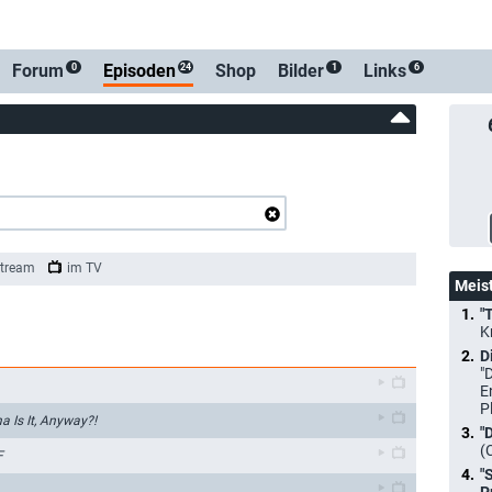
Forum
Episoden
Shop
Bilder
Links
0
24
1
6
tream
im TV
Meis
"
K
D
"
E
P
 Is It, Anyway?!
"
(
F
"