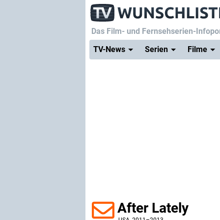
Das Film- und Fernsehserien-Infopor
TV-News
Serien
Filme
After Lately