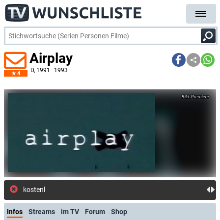
Airplay
D
, 1991–1993
4
Premiere
kostenlose E-Mail-Bena
Infos
Streams
im TV
Forum
Shop