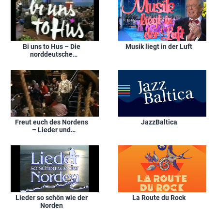
Bi uns to Hus – Die
Musik liegt in der Luft
norddeutsche
Hitparade
Freut euch des Nordens
JazzBaltica
– Lieder und
Geschichten von
Binnenland und
Waterkant
Lieder so schön wie der
La Route du Rock
Norden