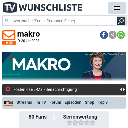
makro
D
, 2011–2023
80
ZDF/3sat Grafik/Jana Kay
kostenlose E-Mail-Benachrichtigung bei Streaming- oder
Infos
Streams
im TV
Forum
Episoden
Shop
Top 3
80
Fans
Serienwertung