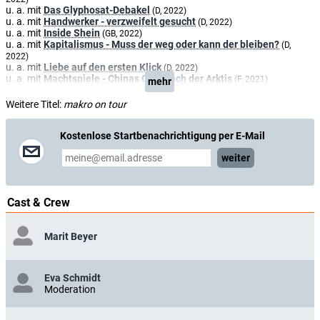
u. a. mit
Das Glyphosat-Debakel
(D, 2022)
u. a. mit
Handwerker - verzweifelt gesucht
(D, 2022)
u. a. mit
Inside Shein
(GB, 2022)
u. a. mit
Kapitalismus - Muss der weg oder kann der bleiben?
(D,
2022)
u. a. mit
Liebe auf den ersten Klick
(D, 2022)
u. a. mit
Machtspiele - Chinas Griff nach der Arktis
(F, 2021)
mehr
u. a. mit
New Work - Die Zukunft der Arbeit
(D, 2022)
u. a. mit
Poker in Brüssel
(D, 2021)
Weitere Titel:
makro on tour
u. a. mit
Rüstungsboom - Bomben, Panzer und Probleme
(D, 2023)
u. a. mit
Schätze unter Verschluss
(D, 2021)
u. a. mit
Spieler, Zocker, Influencer
Kostenlose Startbenachrichtigung per E-Mail
(D, 2022)
u. a. mit
This is TikTok - Stars und Hype in Hochkant
(D, 2022)
weiter
u. a. mit
Wie Autoreifen den Regenwald bedrohen
(D, 2023)
u. a. mit
Wohlstand ohne Wachstum - Geht das?
(D, 2023)
Fortsetzung von
3satBörse
(D, 1989)
Cast & Crew
Marit Beyer
Eva Schmidt
Moderation