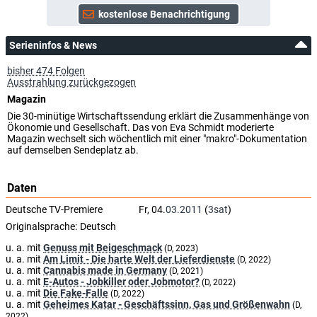
Serieninfos & News
bisher 474 Folgen
Ausstrahlung zurückgezogen
Magazin
Die 30-minütige Wirtschaftssendung erklärt die Zusammenhänge von
Ökonomie und Gesellschaft. Das von Eva Schmidt moderierte
Magazin wechselt sich wöchentlich mit einer "makro"-Dokumentation
auf demselben Sendeplatz ab.
Daten
Deutsche TV-Premiere
Fr, 04.
03.2011
(
3sat
)
Originalsprache:
Deutsch
u. a. mit
Genuss mit Beigeschmack
(D, 2023)
u. a. mit
Am Limit - Die harte Welt der Lieferdienste
(D, 2022)
u. a. mit
Cannabis made in Germany
(D, 2021)
u. a. mit
E-Autos - Jobkiller oder Jobmotor?
(D, 2022)
u. a. mit
Die Fake-Falle
(D, 2022)
u. a. mit
Geheimes Katar - Geschäftssinn, Gas und Größenwahn
(D,
2022)