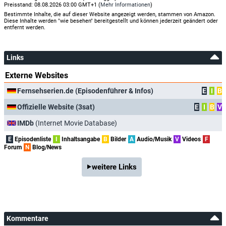
Preisstand: 08.08.2026 03:00 GMT+1 (
Mehr Informationen
)
Bestimmte Inhalte, die auf dieser Website angezeigt werden, stammen von Amazon.
Diese Inhalte werden "wie besehen" bereitgestellt und können jederzeit geändert oder
entfernt werden.
Links
Externe Websites
Fernsehserien.de (Episodenführer & Infos)
E
I
B
Offizielle Website (3sat)
E
I
B
V
IMDb
(Internet Movie Database)
E
Episodenliste
I
Inhaltsangabe
B
Bilder
A
Audio/Musik
V
Videos
F
Forum
N
Blog/News
weitere Links
Kommentare