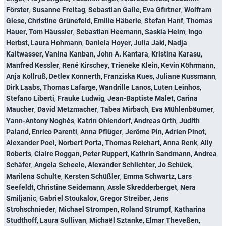
Förster
,
Susanne Freitag
,
Sebastian Galle
,
Eva Gfirtner
,
Wolfram
Giese
,
Christine Grünefeld
,
Emilie Häberle
,
Stefan Hanf
,
Thomas
Hauer
,
Tom Häussler
,
Sebastian Heemann
,
Saskia Heim
,
Ingo
Herbst
,
Laura Hohmann
,
Daniela Hoyer
,
Julia Jaki
,
Nadja
Kaltwasser
,
Vanina Kanban
,
John A. Kantara
,
Kristina Karasu
,
Manfred Kessler
,
René Kirschey
,
Trieneke Klein
,
Kevin Köhrmann
,
Anja Kollruß
,
Detlev Konnerth
,
Franziska Kues
,
Juliane Kussmann
,
Dirk Laabs
,
Thomas Lafarge
,
Wandrille Lanos
,
Luten Leinhos
,
Stefano Liberti
,
Frauke Ludwig
,
Jean-Baptiste Malet
,
Carina
Maucher
,
David Metzmacher
,
Tabea Mirbach
,
Eva Mühlenbäumer
,
Yann-Antony Noghès
,
Katrin Ohlendorf
,
Andreas Orth
,
Judith
Paland
,
Enrico Parenti
,
Anna Pflüger
,
Jerôme Pin
,
Adrien Pinot
,
Alexander Poel
,
Norbert Porta
,
Thomas Reichart
,
Anna Renk
,
Ally
Roberts
,
Claire Roggan
,
Peter Ruppert
,
Kathrin Sandmann
,
Andrea
Schäfer
,
Angela Scheele
,
Alexander Schlichter
,
Jo Schück
,
Marilena Schulte
,
Kersten Schüßler
,
Emma Schwartz
,
Lars
Seefeldt
,
Christine Seidemann
,
Assle Skredderberget
,
Nera
Smiljanic
,
Gabriel Stoukalov
,
Gregor Streiber
,
Jens
Strohschnieder
,
Michael Strompen
,
Roland Strumpf
,
Katharina
Studthoff
,
Laura Sullivan
,
Michaël Sztanke
,
Elmar Theveßen
,