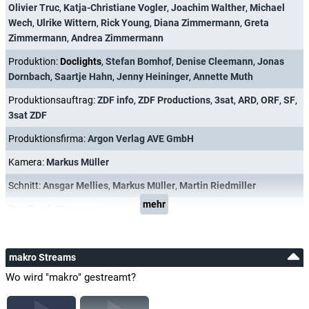
Olivier Truc
,
Katja-Christiane Vogler
,
Joachim Walther
,
Michael
Wech
,
Ulrike Wittern
,
Rick Young
,
Diana Zimmermann
,
Greta
Zimmermann
,
Andrea Zimmermann
Produktion:
Doclights
,
Stefan Bomhof
,
Denise Cleemann
,
Jonas
Dornbach
,
Saartje Hahn
,
Jenny Heininger
,
Annette Muth
Produktionsauftrag:
ZDF info
,
ZDF Productions
,
3sat
,
ARD
,
ORF
,
SF
,
3sat ZDF
Produktionsfirma:
Argon Verlag AVE GmbH
Kamera:
Markus Müller
Schnitt:
Ansgar Mellies
,
Markus Müller
,
Martin Riedmiller
mehr
Ton:
Frank Ebermann
makro Streams
Wo wird "makro" gestreamt?