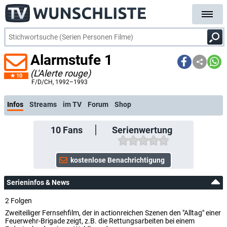
Alarmstufe 1
(L'Alerte rouge)
10
kostenlose E-Mail-Benachrichtigung bei Streaming- oder TV-Start
F/D/CH
, 1992–1993
Infos
Streams
im TV
Forum
Shop
10
Fans
Serienwertung
Serieninfos & News
2 Folgen
Zweiteiliger Fernsehfilm, der in actionreichen Szenen den "Alltag" einer
Feuerwehr-Brigade zeigt, z.B. die Rettungsarbeiten bei einem