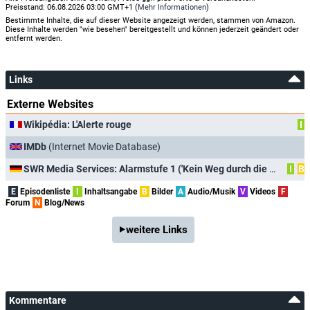
Preisstand: 06.08.2026 03:00 GMT+1 (
Mehr Informationen
)
Bestimmte Inhalte, die auf dieser Website angezeigt werden, stammen von Amazon.
Diese Inhalte werden "wie besehen" bereitgestellt und können jederzeit geändert oder
entfernt werden.
Links
Externe Websites
Wikipédia: L'Alerte rouge
I
IMDb
(Internet Movie Database)
SWR Media Services: Alarmstufe 1 ('Kein Weg durch die Flammen')
I
B
E
Episodenliste
I
Inhaltsangabe
B
Bilder
A
Audio/Musik
V
Videos
F
Forum
N
Blog/News
weitere Links
Kommentare