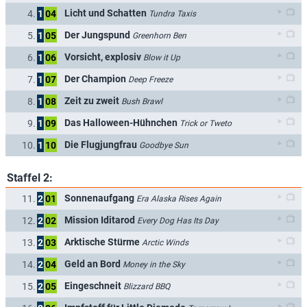
Licht und Schatten
4.
1
04
Tundra Taxis
Der Jungspund
5.
1
05
Greenhorn Ben
Vorsicht, explosiv
6.
1
06
Blow it Up
Der Champion
7.
1
07
Deep Freeze
Zeit zu zweit
8.
1
08
Bush Brawl
Das Halloween-Hühnchen
9.
1
09
Trick or Tweto
Die Flugjungfrau
10.
1
10
Goodbye Sun
Staffel 2:
Sonnenaufgang
11.
2
01
Era Alaska Rises Again
Mission Iditarod
12.
2
02
Every Dog Has Its Day
Arktische Stürme
13.
2
03
Arctic Winds
Geld an Bord
14.
2
04
Money in the Sky
Eingeschneit
15.
2
05
Blizzard BBQ