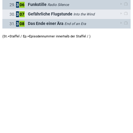
Funkstille
29.
3
06
Radio Silence
Gefährliche Flugstunde
30.
3
07
Into the Wind
Das Ende einer Ära
31.
3
08
End of an Era
(St.=Staffel / Ep.=Episodennummer innerhalb der Staffel /
)