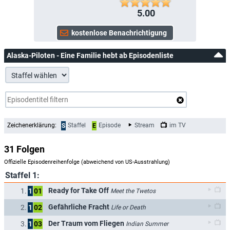
5.00
Alaska-Piloten - Eine Familie hebt ab Episodenliste
Zeichenerklärung:
Staffel
Episode
Stream
im TV
S
E
31 Folgen
Offizielle Episodenreihenfolge (abweichend von US-Ausstrahlung)
Staffel 1:
Ready for Take Off
1.
1
01
Meet the Twetos
Gefährliche Fracht
2.
1
02
Life or Death
Der Traum vom Fliegen
3.
1
03
Indian Summer