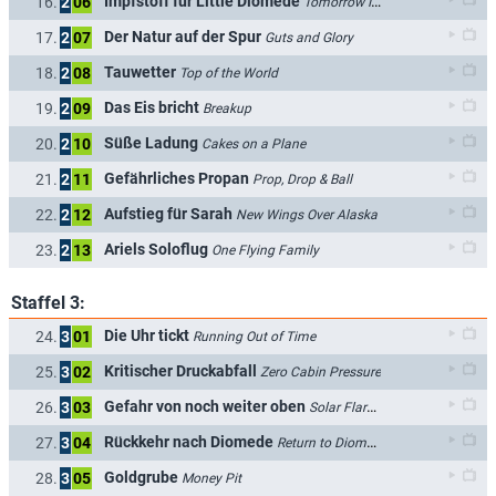
Impfstoff für Little Diomede
16.
2
06
Tomorrow Island
Der Natur auf der Spur
17.
2
07
Guts and Glory
Tauwetter
18.
2
08
Top of the World
Das Eis bricht
19.
2
09
Breakup
Süße Ladung
20.
2
10
Cakes on a Plane
Gefährliches Propan
21.
2
11
Prop, Drop & Ball
Aufstieg für Sarah
22.
2
12
New Wings Over Alaska
Ariels Soloflug
23.
2
13
One Flying Family
Staffel 3:
Die Uhr tickt
24.
3
01
Running Out of Time
Kritischer Druckabfall
25.
3
02
Zero Cabin Pressure
Gefahr von noch weiter oben
26.
3
03
Solar Flare Danger
Rückkehr nach Diomede
27.
3
04
Return to Diomede
Goldgrube
28.
3
05
Money Pit