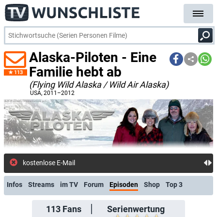
Alaska-Piloten - Eine
Familie hebt ab
113
(Flying Wild Alaska / Wild Air Alaska)
USA
, 2011–2012
kostenlose E-Mail-Benach
Infos
Streams
im TV
Forum
Episoden
Shop
Top 3
113
Fans
Serienwertung