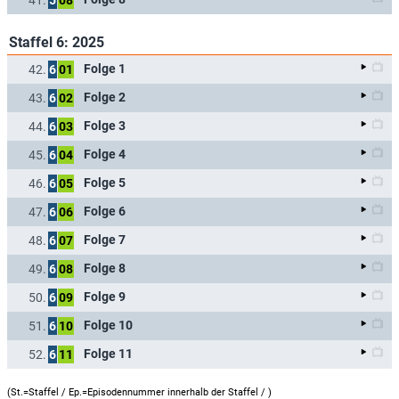
Staffel 6: 2025
Folge 1
42.
6
01
Folge 2
43.
6
02
Folge 3
44.
6
03
Folge 4
45.
6
04
Folge 5
46.
6
05
Folge 6
47.
6
06
Folge 7
48.
6
07
Folge 8
49.
6
08
Folge 9
50.
6
09
Folge 10
51.
6
10
Folge 11
52.
6
11
(St.=Staffel / Ep.=Episodennummer innerhalb der Staffel /
)