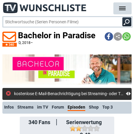
Bachelor in Paradise
D
, 2018–
340
RTL / Markus Hertrich
kostenlose E-Mail-Benachrichtigung bei Streaming- oder TV-Start
Infos
Streams
im TV
Forum
Episoden
Shop
Top 3
340
Fans
Serienwertung