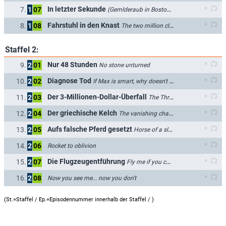
In letzter Sekunde
7.
1
07
(Gemlderaub in Boston)
The greatest collec
Fahrstuhl in den Knast
8.
1
08
The two million clams of Cap'n Jack
Staffel 2:
Nur 48 Stunden
9.
2
01
No stone unturned
Diagnose Tod
10.
2
02
If Max is smart, why doesn't he tell us where he is?
Der 3-Millionen-Dollar-Überfall
11.
2
03
The Three-Million-Dollar piracy
Der griechische Kelch
12.
2
04
The vanishing chalice
Aufs falsche Pferd gesetzt
13.
2
05
Horse of a slightly different color
14.
2
06
Rocket to oblivion
Die Flugzeugentführung
15.
2
07
Fly me if you can find me
16.
2
08
Now you see me... now you don't
(St.=Staffel / Ep.=Episodennummer innerhalb der Staffel /
)