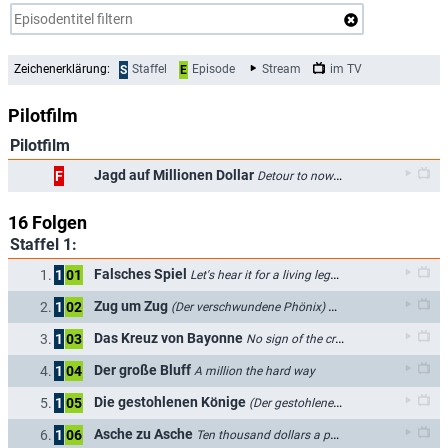
Zeichenerklärung:
Staffel
Episode
Stream
im TV
S
E
Pilotfilm
Pilotfilm
Jagd auf Millionen Dollar
F
Detour to nowhere
16 Folgen
Staffel 1:
Falsches Spiel
1.
1
01
Let's hear it for a living legend
Zug um Zug
2.
1
02
(Der verschwundene Phönix)
Project Phoenix
Das Kreuz von Bayonne
3.
1
03
No sign of the cross
Der große Bluff
4.
1
04
A million the hard way
Die gestohlenen Könige
5.
1
05
(Der gestohlene König)
To steal a kin
Asche zu Asche
6.
1
06
Ten thousand dollars a page