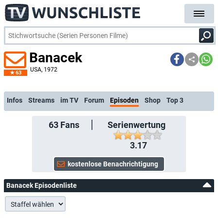
Banacek
USA
, 1972
63
kost
Infos
Streams
im TV
Forum
Episoden
Shop
Top 3
63
Fans
Serienwertung
3.17
Banacek Episodenliste