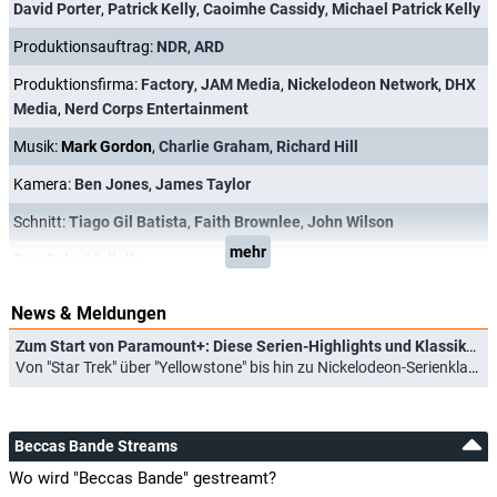
David Porter
,
Patrick Kelly
,
Caoimhe Cassidy
,
Michael Patrick Kelly
Produktionsauftrag:
NDR
,
ARD
Produktionsfirma:
Factory
,
JAM Media
,
Nickelodeon Network
,
DHX
Media
,
Nerd Corps Entertainment
Musik:
Mark Gordon
,
Charlie Graham
,
Richard Hill
Kamera:
Ben Jones
,
James Taylor
Schnitt:
Tiago Gil Batista
,
Faith Brownlee
,
John Wilson
mehr
Ton:
Colm Mullally
News & Meldungen
Zum Start von Paramount+: Diese Serien-Highlights und Klassiker bietet der neue Streamingdienst
Von "Star Trek" über "Yellowstone" bis hin zu Nickelodeon-Serienklassikern (08.12.2022)
Beccas Bande Streams
Wo wird "Beccas Bande" gestreamt?