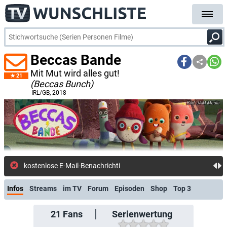
Beccas Bande
Mit Mut wird alles gut!
21
(Beccas Bunch)
IRL/GB
, 2018
JAM Media
kostenlose E-Mail-Benachrichtigung bei Streami
Infos
Streams
im TV
Forum
Episoden
Shop
Top 3
21
Fans
Serienwertung