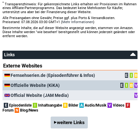
*
Transparenzhinweis: Für gekennzeichnete Links erhalten wir Provisionen im Rahmen
eines Affiliate-Partnerprogramms. Das bedeutet keine Mehrkosten für Käufer,
unterstützt uns aber bei der Finanzierung dieser Website.
Alle Preisangaben ohne Gewähr, Preise ggf. plus Porto & Versandkosten.
Preisstand: 07.08.2026 03:00 GMT+1 (
Mehr Informationen
)
Bestimmte Inhalte, die auf dieser Website angezeigt werden, stammen von Amazon.
Diese Inhalte werden "wie besehen" bereitgestellt und können jederzeit geändert oder
entfernt werden.
Links
Externe Websites
Fernsehserien.de (Episodenführer & Infos)
E
I
B
Offizielle Website (KiKA)
E
I
B
V
Official Website (JAM Media)
V
E
Episodenliste
I
Inhaltsangabe
B
Bilder
A
Audio/Musik
V
Videos
F
Forum
N
Blog/News
weitere Links