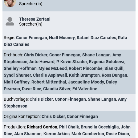
Sprecher(in)
Theresa Zertani
Sprecher(in)
Regie:
Conor Finnegan
,
Niall Mooney
,
Rafael Diaz Canales
,
Rafa
Diaz Canales
Drehbuch:
Chris Dicker
,
Conor Finnegan
,
Shane Langan
,
Amy
Stephenson
,
Anto Howard
,
P. Kevin Strader
,
Evgenia Golubeva
,
Shelley Hoffman
,
Myles McLeod
,
Robert Pincombe
,
Sian Quill
,
Syndi Shumer
,
Charlie Aspinwall
,
Keith Brumpton
,
Ross Dungan
,
Niall Gaffney
,
Robert Mittenthal
,
Jacqueline Moody
,
Daley
Pearson
,
Dave Rice
,
Claudia Silver
,
Ed Valentine
Buchvorlage:
Chris Dicker
,
Conor Finnegan
,
Shane Langan
,
Amy
Stephenson
Originalkonzeption:
Chris Dicker
,
Conor Finnegan
Produktion:
Richard Gordon
,
Phil Chalk
,
Brunella Cocchiglia
,
John
Rice
,
Alan Shannon
,
Kieron Arkins
,
Mark Cumberton
,
Rosie Dixon
,