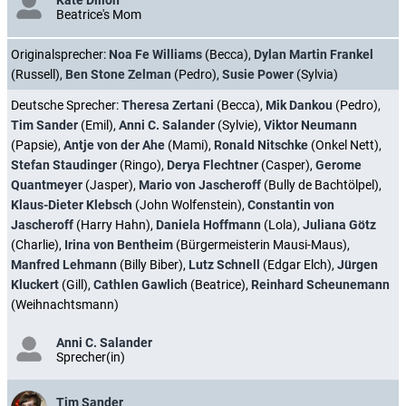
Beatrice's Mom
Originalsprecher:
Noa Fe Williams
(Becca),
Dylan Martin Frankel
(Russell),
Ben Stone Zelman
(Pedro),
Susie Power
(Sylvia)
Deutsche Sprecher:
Theresa Zertani
(Becca),
Mik Dankou
(Pedro),
Tim Sander
(Emil),
Anni C. Salander
(Sylvie),
Viktor Neumann
(Papsie),
Antje von der Ahe
(Mami),
Ronald Nitschke
(Onkel Nett),
Stefan Staudinger
(Ringo),
Derya Flechtner
(Casper),
Gerome
Quantmeyer
(Jasper),
Mario von Jascheroff
(Bully de Bachtölpel),
Klaus-Dieter Klebsch
(John Wolfenstein),
Constantin von
Jascheroff
(Harry Hahn),
Daniela Hoffmann
(Lola),
Juliana Götz
(Charlie),
Irina von Bentheim
(Bürgermeisterin Mausi-Maus),
Manfred Lehmann
(Billy Biber),
Lutz Schnell
(Edgar Elch),
Jürgen
Kluckert
(Gill),
Cathlen Gawlich
(Beatrice),
Reinhard Scheunemann
(Weihnachtsmann)
Anni C. Salander
Sprecher(in)
Tim Sander