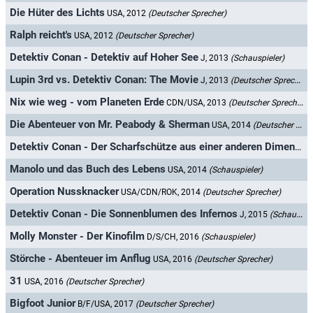
Die Hüter des Lichts
USA, 2012
(Deutscher Sprecher)
Ralph reicht's
USA, 2012
(Deutscher Sprecher)
Detektiv Conan - Detektiv auf Hoher See
J, 2013
(Schauspieler)
Lupin 3rd vs. Detektiv Conan: The Movie
J, 2013
(Deutscher Sprecher)
Nix wie weg - vom Planeten Erde
CDN/USA, 2013
(Deutscher Sprecher)
Die Abenteuer von Mr. Peabody & Sherman
USA, 2014
(Deutscher Sprecher)
Detektiv Conan - Der Scharfschütze aus einer anderen Dimension
Manolo und das Buch des Lebens
USA, 2014
(Schauspieler)
Operation Nussknacker
USA/CDN/ROK, 2014
(Deutscher Sprecher)
Detektiv Conan - Die Sonnenblumen des Infernos
J, 2015
(Schauspieler)
Molly Monster - Der Kinofilm
D/S/CH, 2016
(Schauspieler)
Störche - Abenteuer im Anflug
USA, 2016
(Deutscher Sprecher)
31
USA, 2016
(Deutscher Sprecher)
Bigfoot Junior
B/F/USA, 2017
(Deutscher Sprecher)