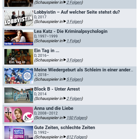
(Schauspieler in
2 Folgen
)
Lobbyistin – Auf welcher Seite stehst du?
D, 2017
(Schauspieler in
3 Folgen
)
Lea Katz - Die Kriminalpsychologin
D, 1997–1999
(Schauspieler in
1 Folge
)
Ein Tag in ...
D, 2016–
(Schauspieler in
3 Folgen
)
Meine Wiedergeburt als Schleim in einer anderen Welt / That Time I Got Reincarnated as a Slime
J, 2018–
(Schauspieler in
5 Folgen
)
Block B - Unter Arrest
D, 2014
(Schauspieler in
2 Folgen
)
Anna und die Liebe
D, 2008–2012
(Schauspieler in
150 Folgen
)
Gute Zeiten, schlechte Zeiten
D, 1992–
(Schauspieler in
812 Folgen
)