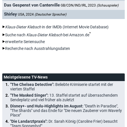
Das Gespenst von Canterville
GB/CDN/IND/IRL, 2023
(Schauspieler)
Shirley
USA, 2024
(Deutscher Sprecher)
Klaus-Dieter Klebsch
in der IMDb (Internet Movie Database)
*
Suche nach
Klaus-Dieter Klebsch
bei Amazon.de
erweiterte Seriensuche
Recherche nach Ausstrahlungsdaten
Meistgelesene TV-News
"The Chelsea Detective":
Beliebte Krimiserie startet mit der
vierten Staffel
"The Masked Singer":
13. Staffel startet auf überraschendem
Sendeplatz und viel früher als zuletzt
Disney+- und Hulu-Highlights im August:
"Death in Paradise",
"The Shards" und das Ende für "Die neuen Zauberer vom Waverly
Place"
"Die Landarztpraxis":
Dr. Sarah König (Caroline Frier) besucht
"Team Sonnenhof"