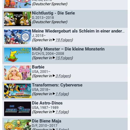
(Deutscher Sprecher)
Nichtlustig - Die Serie
D, 2013–2018
(Deutscher Sprecher)
Meine Wiedergeburt als Schleim in einer anderen Welt / That Time I Got Reincarnated as a Slime
J, 2018–
(Sprecher in
19 Folgen
)
Molly Monster – Die kleine Monsterin
D/CH/S, 2004–2008
(Sprecher in
15 Folgen
)
Barbie
USA, 2001–
(Sprecher in
3 Folgen
)
Transformers: Cyberverse
USA, 2018–
(Sprecher in
1 Folge
)
Die Astro-Dinos
USA, 1987–1989
(Sprecher in
1 Folge
)
Die Biene Maja
D/F, 2010–2017
(Sprecher in
1 Folge
)