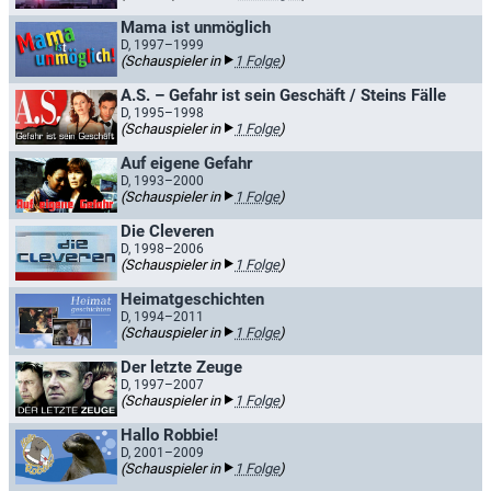
Mama ist unmöglich
D, 1997–1999
(Schauspieler in
1 Folge
)
A.S. – Gefahr ist sein Geschäft / Steins Fälle
D, 1995–1998
(Schauspieler in
1 Folge
)
Auf eigene Gefahr
D, 1993–2000
(Schauspieler in
1 Folge
)
Die Cleveren
D, 1998–2006
(Schauspieler in
1 Folge
)
Heimatgeschichten
D, 1994–2011
(Schauspieler in
1 Folge
)
Der letzte Zeuge
D, 1997–2007
(Schauspieler in
1 Folge
)
Hallo Robbie!
D, 2001–2009
(Schauspieler in
1 Folge
)