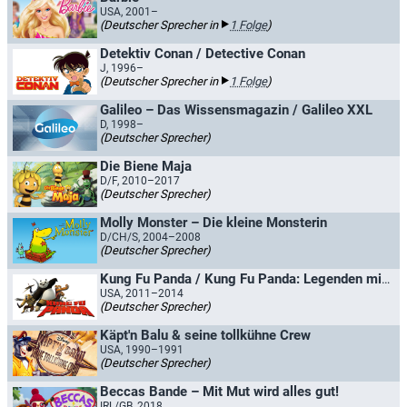
USA, 2001–
(Deutscher Sprecher in
1 Folge
)
Detektiv Conan / Detective Conan
J, 1996–
(Deutscher Sprecher in
1 Folge
)
Galileo – Das Wissensmagazin / Galileo XXL
D, 1998–
(Deutscher Sprecher)
Die Biene Maja
D/F, 2010–2017
(Deutscher Sprecher)
Molly Monster – Die kleine Monsterin
D/CH/S, 2004–2008
(Deutscher Sprecher)
Kung Fu Panda / Kung Fu Panda: Legenden mit Fell und Fu
USA, 2011–2014
(Deutscher Sprecher)
Käpt'n Balu & seine tollkühne Crew
USA, 1990–1991
(Deutscher Sprecher)
Beccas Bande – Mit Mut wird alles gut!
IRL/GB, 2018