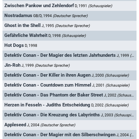
Zwischen Pankow und Zehlendorf
D, 1991
(Schauspieler)
Nostradamus
GB/D, 1994
(Deutscher Sprecher)
Ghost in the Shell
J, 1995
(Deutscher Sprecher)
Gefährliche Wahrheit
D, 1998
(Schauspieler)
Hot Dogs
D, 1998
Detektiv Conan - Der Magier des letzten Jahrhunderts
J, 1999
(Deutscher Sprecher)
Jin-Roh
J, 1999
(Deutscher Sprecher)
Detektiv Conan - Der Killer in ihren Augen
J, 2000
(Schauspieler)
Detektiv Conan - Countdown zum Himmel
J, 2001
(Schauspieler)
Detektiv Conan - Das Phantom der Baker Street
J, 2002
(Schauspieler)
Herzen in Fesseln - Judiths Entscheidung
D, 2002
(Schauspieler)
Detektiv Conan - Die Kreuzung des Labyrinths
J, 2003
(Schauspieler)
Appleseed
J, 2004
(Deutscher Sprecher)
Detektiv Conan - Der Magier mit den Silberschwingen
J, 2004
(Schauspieler)