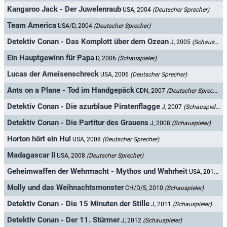
Kangaroo Jack - Der Juwelenraub
USA, 2004
(Deutscher Sprecher)
Team America
USA/D, 2004
(Deutscher Sprecher)
Detektiv Conan - Das Komplott über dem Ozean
J, 2005
(Schauspieler)
Ein Hauptgewinn für Papa
D, 2006
(Schauspieler)
Lucas der Ameisenschreck
USA, 2006
(Deutscher Sprecher)
Ants on a Plane - Tod im Handgepäck
CDN, 2007
(Deutscher Sprecher)
Detektiv Conan - Die azurblaue Piratenflagge
J, 2007
(Schauspieler)
Detektiv Conan - Die Partitur des Grauens
J, 2008
(Schauspieler)
Horton hört ein Hu!
USA, 2008
(Deutscher Sprecher)
Madagascar II
USA, 2008
(Deutscher Sprecher)
Geheimwaffen der Wehrmacht - Mythos und Wahrheit
USA, 2010
(D
Molly und das Weihnachtsmonster
CH/D/S, 2010
(Schauspieler)
Detektiv Conan - Die 15 Minuten der Stille
J, 2011
(Schauspieler)
Detektiv Conan - Der 11. Stürmer
J, 2012
(Schauspieler)