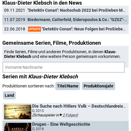
Klaus-Dieter Klebsch in den News
09.11.2021
"Detektiv Conan": Nachschub 2022 bei ProSieben Maxx, neue Spin-Offs bei Netflix
11.07.2019
Biedermann, Catterfeld, Sideropoulos & Co.: "GZSZ"-Klassiker werden wiederholt
"Detektiv Conan": Neue Folgen bei ProSieben Maxx
22.06.2018
UPDATE
Gemeinsame Serien, Filme, Produktionen
Finde Serien, Filme und anderen Produktionen, in denen
Klaus-
Dieter Klebsch
und eine weitere Person gemeinsam vorkommen.
Serien mit
Klaus-Dieter Klebsch
Produktionen sortieren nach:
Titel/Name
Produktionsjahr
Land
Die Suche nach Hitlers Volk – Deutschlandreise '45
D, 2015
(Schauspieler in
2 Folgen
)
Drogen - Eine Weltgeschichte
D, 2018