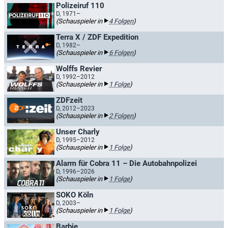
Polizeiruf 110
D, 1971–
(Schauspieler in
4 Folgen
)
Terra X / ZDF Expedition
D, 1982–
(Schauspieler in
6 Folgen
)
Wolffs Revier
D, 1992–2012
(Schauspieler in
1 Folge
)
ZDFzeit
D, 2012–2023
(Schauspieler in
2 Folgen
)
Unser Charly
D, 1995–2012
(Schauspieler in
1 Folge
)
Alarm für Cobra 11 – Die Autobahnpolizei
D, 1996–2026
(Schauspieler in
1 Folge
)
SOKO Köln
D, 2003–
(Schauspieler in
1 Folge
)
Barbie