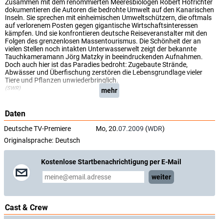
Zusammen mit dem renommierten Meeresbiologen Robert Hofrichter
dokumentieren die Autoren die bedrohte Umwelt auf den Kanarischen
Inseln. Sie sprechen mit einheimischen Umweltschützern, die oftmals
auf verlorenem Posten gegen gigantische Wirtschaftsinteressen
kämpfen. Und sie konfrontieren deutsche Reiseveranstalter mit den
Folgen des grenzenlosen Massentourismus. Die Schönheit der an
vielen Stellen noch intakten Unterwasserwelt zeigt der bekannte
Tauchkameramann Jörg Matzky in beeindruckenden Aufnahmen.
Doch auch hier ist das Paradies bedroht: Zugebaute Strände,
Abwässer und Überfischung zerstören die Lebensgrundlage vieler
Tiere und Pflanzen unwiederbringlich.
(SWR)
mehr
Daten
Deutsche TV-Premiere
Mo, 20.
07.2009
(
WDR
)
Originalsprache:
Deutsch
Kostenlose Startbenachrichtigung per E-Mail
weiter
Cast & Crew