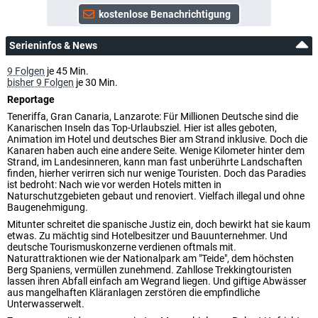
Serieninfos & News
9 Folgen
je 45 Min.
bisher 9 Folgen
je 30 Min.
Reportage
Teneriffa, Gran Canaria, Lanzarote: Für Millionen Deutsche sind die
Kanarischen Inseln das Top-Urlaubsziel. Hier ist alles geboten,
Animation im Hotel und deutsches Bier am Strand inklusive. Doch die
Kanaren haben auch eine andere Seite. Wenige Kilometer hinter dem
Strand, im Landesinneren, kann man fast unberührte Landschaften
finden, hierher verirren sich nur wenige Touristen. Doch das Paradies
ist bedroht: Nach wie vor werden Hotels mitten in
Naturschutzgebieten gebaut und renoviert. Vielfach illegal und ohne
Baugenehmigung.
Mitunter schreitet die spanische Justiz ein, doch bewirkt hat sie kaum
etwas. Zu mächtig sind Hotelbesitzer und Bauunternehmer. Und
deutsche Tourismuskonzerne verdienen oftmals mit.
Naturattraktionen wie der Nationalpark am "Teide", dem höchsten
Berg Spaniens, vermüllen zunehmend. Zahllose Trekkingtouristen
lassen ihren Abfall einfach am Wegrand liegen. Und giftige Abwässer
aus mangelhaften Kläranlagen zerstören die empfindliche
Unterwasserwelt.