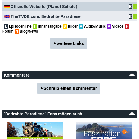
Offizielle Website (Planet Schule)
E
I
TheTVDB.com: Bedrohte Paradiese
E
I
E
Episodenliste
I
Inhaltsangabe
B
Bilder
A
Audio/Musik
V
Videos
F
Forum
N
Blog/News
weitere Links
Kommentare
Schreib einen Kommentar
"Bedrohte Paradiese"-Fans mögen auch