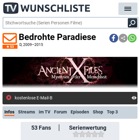
Bedrohte Paradiese
D
, 2009–2015
53
kostenlose E-Mail-Benachrichtigun
Infos
Streams
im TV
Forum
Episoden
Shop
Top 3
53
Fans
Serienwertung