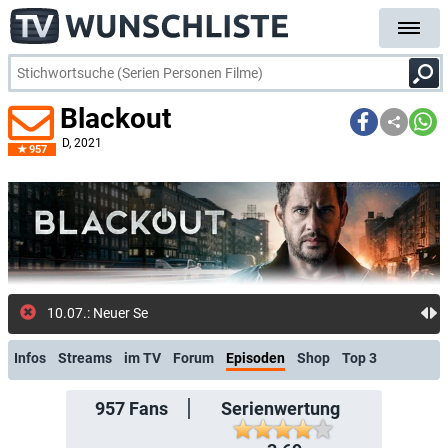
Blackout
D
, 2021
957
10.07.: Neuer Sendeterm
Infos
Streams
im TV
Forum
Episoden
Shop
Top 3
957
Fans
Serienwertung