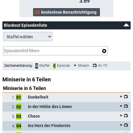
3.69
Blackout Episodenliste
Zeichenerklärung:
Staffel
Episode
Stream
im TV
S
E
Miniserie in 6 Teilen
Miniserie in 6 Teilen
Dunkelheit
1.
01
In der Höhle des Löwen
2.
02
Chaos
3.
03
Ins Herz der Finsternis
4.
04