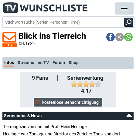
Blick ins Tierreich
CH
, 1961–
9
k
Infos
Streams
im TV
Forum
Shop
9
Fans
Serienwertung
4.17
Serieninfos & News
Tiermagazin von und mit Prof. Heini Hedinger.
Hedinger war Zoologe und Direktor des Züricher Zoos, von dort