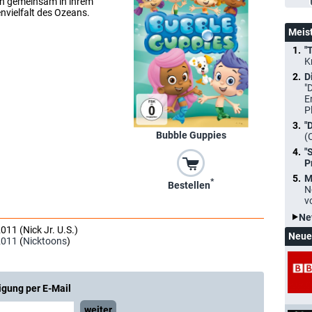
en gemeinsam in ihrem
nvielfalt des Ozeans.
Meis
"
K
D
"
E
P
"
Bubble Guppies
(
"
P
M
*
Bestellen
N
v
Ne
011 (Nick Jr. U.S.)
Neue
2011
(
Nicktoons
)
igung per E-Mail
weiter