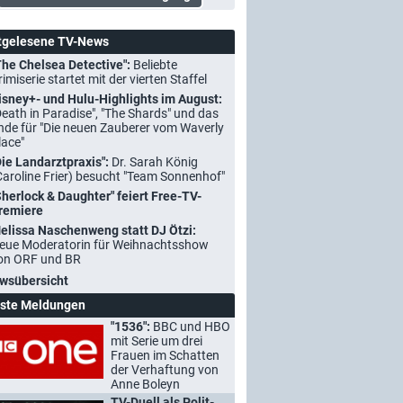
tgelesene TV-News
The Chelsea Detective":
Beliebte
rimiserie startet mit der vierten Staffel
isney+- und Hulu-Highlights im August:
Death in Paradise", "The Shards" und das
nde für "Die neuen Zauberer vom Waverly
lace"
Die Landarztpraxis":
Dr. Sarah König
Caroline Frier) besucht "Team Sonnenhof"
Sherlock & Daughter" feiert Free-TV-
remiere
elissa Naschenweng statt DJ Ötzi:
eue Moderatorin für Weihnachtsshow
on ORF und BR
wsübersicht
ste Meldungen
"1536":
BBC und HBO
mit Serie um drei
Frauen im Schatten
der Verhaftung von
Anne Boleyn
TV-Duell als Polit-