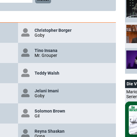
Christopher Borger
Goby
Tino Insana
Mr. Grouper
Teddy Walsh
Die 
Jelani Imani
Mario
Goby
Serie
Solomon Brown
Gil
Reyna Shaskan
Oona