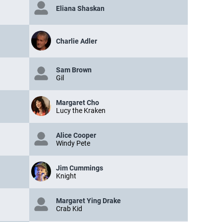
Eliana Shaskan
Charlie Adler
Sam Brown
Gil
Margaret Cho
Lucy the Kraken
Alice Cooper
Windy Pete
Jim Cummings
Knight
Margaret Ying Drake
Crab Kid