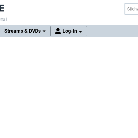
tal
Streams & DVDs
Log-In