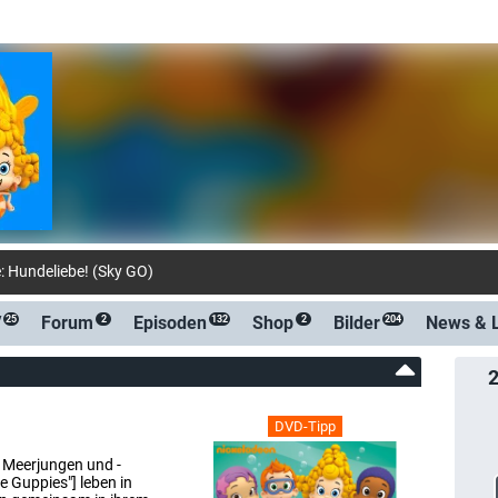
e
V
Forum
Episoden
Shop
Bilder
News &
25
2
132
2
204
DVD-Tipp
 Meerjungen und -
 Guppies"] leben in