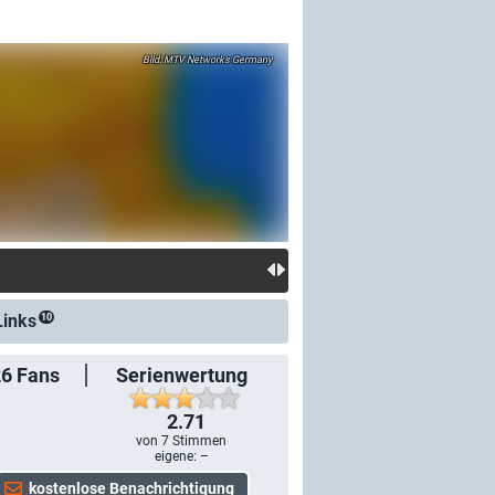
MTV Networks Germany
Links
10
26
Fans
Serienwertung
2.71
von
7
Stimmen
eigene: –