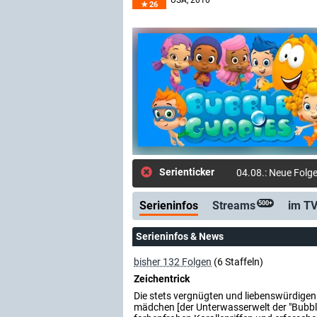
USA
, 2010–
26
Serienticker
04.08.: Neue Folg
Serieninfos
Streams
im T
500+
Serieninfos & News
bisher 132 Folgen
(6 Staffeln)
Zeichentrick
Die stets vergnügten und liebenswürdigen
mädchen [der Unterwasserwelt der "Bubble