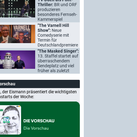
Thriller:
BR und ORF
produzieren
besonderes Fernseh-
Kammerspiel
"The Varnell Hill
Show":
Neue
Comedyserie mit
Termin für
Deutschlandpremiere
"The Masked Singer":
13. Staffel startet auf
überraschendem
Sendeplatz und viel
früher als zuletzt
Vorschau
, der Eismann präsentiert die wichtigsten
nstarts der Woche: