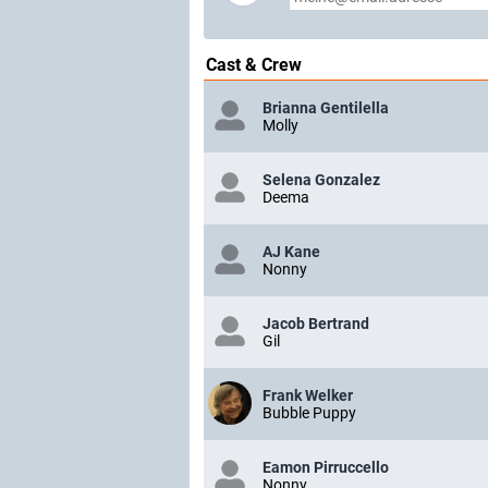
Cast & Crew
Brianna Gentilella
Molly
Selena Gonzalez
Deema
AJ Kane
Nonny
Jacob Bertrand
Gil
Frank Welker
Bubble Puppy
Eamon Pirruccello
Nonny