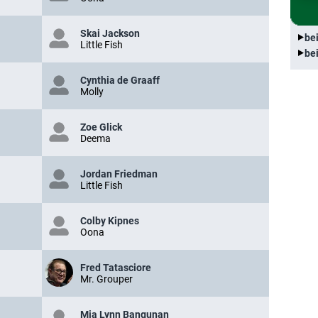
Skai Jackson
be
Little Fish
be
Cynthia de Graaff
Molly
Zoe Glick
Deema
Jordan Friedman
Little Fish
Colby Kipnes
Oona
Fred Tatasciore
Mr. Grouper
Mia Lynn Bangunan