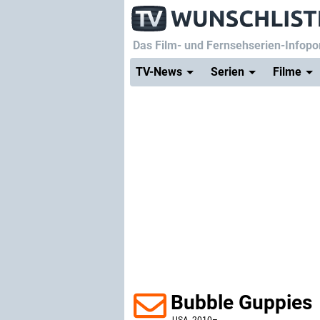
Das Film- und Fernsehserien-Infopor
TV-News
Serien
Filme
Bubble Guppies