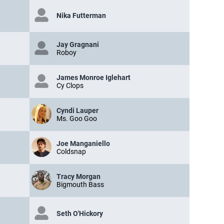
Nika Futterman
Jay Gragnani
Roboy
James Monroe Iglehart
Cy Clops
Cyndi Lauper
Ms. Goo Goo
Joe Manganiello
Coldsnap
Tracy Morgan
Bigmouth Bass
Seth O'Hickory