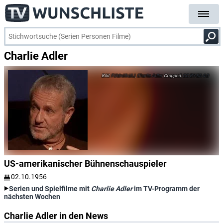
Charlie Adler
FöldnélküliJ
,
Charlie Adler
, Cropped,
CC BY-SA 4.0
US-amerikanischer Bühnenschauspieler
02.10.1956
Serien und Spielfilme mit
Charlie Adler
im TV-Programm der
nächsten Wochen
Charlie Adler in den News