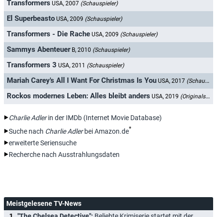
Transformers
USA, 2007
(Schauspieler)
El Superbeasto
USA, 2009
(Schauspieler)
Transformers - Die Rache
USA, 2009
(Schauspieler)
Sammys Abenteuer
B, 2010
(Schauspieler)
Transformers 3
USA, 2011
(Schauspieler)
Mariah Carey's All I Want For Christmas Is You
USA, 2017
(Schauspieler)
Rockos modernes Leben: Alles bleibt anders
USA, 2019
(Originalsprecher)
Charlie Adler
in der IMDb (Internet Movie Database)
*
Suche nach
Charlie Adler
bei Amazon.de
erweiterte Seriensuche
Recherche nach Ausstrahlungsdaten
Meistgelesene TV-News
"The Chelsea Detective":
Beliebte Krimiserie startet mit der