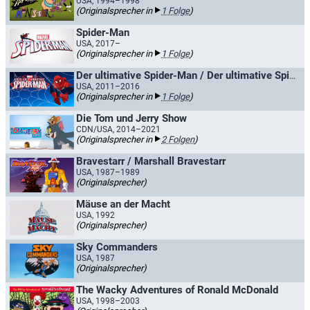
USA, 1994–1998
(Originalsprecher in
1 Folge
)
Spider-Man
USA, 2017–
(Originalsprecher in
1 Folge
)
Der ultimative Spider-Man / Der ultimative Spider-Man gegen die Sinistren 6
USA, 2011–2016
(Originalsprecher in
1 Folge
)
Die Tom und Jerry Show
CDN/USA, 2014–2021
(Originalsprecher in
2 Folgen
)
Bravestarr / Marshall Bravestarr
USA, 1987–1989
(Originalsprecher)
Mäuse an der Macht
USA, 1992
(Originalsprecher)
Sky Commanders
USA, 1987
(Originalsprecher)
The Wacky Adventures of Ronald McDonald
USA, 1998–2003