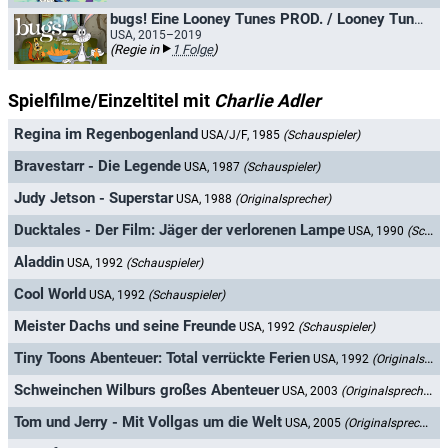
bugs! Eine Looney Tunes PROD. / Looney Tunes - Bugs!
USA, 2015–2019
(Regie in
1 Folge
)
Spielfilme/Einzeltitel mit
Charlie Adler
Regina im Regenbogenland
USA/J/F, 1985
(Schauspieler)
Bravestarr - Die Legende
USA, 1987
(Schauspieler)
Judy Jetson - Superstar
USA, 1988
(Originalsprecher)
Ducktales - Der Film: Jäger der verlorenen Lampe
USA, 1990
(Schauspieler)
Aladdin
USA, 1992
(Schauspieler)
Cool World
USA, 1992
(Schauspieler)
Meister Dachs und seine Freunde
USA, 1992
(Schauspieler)
Tiny Toons Abenteuer: Total verrückte Ferien
USA, 1992
(Originalsprecher)
Schweinchen Wilburs großes Abenteuer
USA, 2003
(Originalsprecher)
Tom und Jerry - Mit Vollgas um die Welt
USA, 2005
(Originalsprecher)