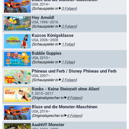
USA, 2014–
(Schauspieler in
3 Folgen
)
Hey Arnold!
USA, 1996–2016
(Schauspieler in
2 Folgen
)
Kuzcos Königsklasse
USA, 2006–2008
(Schauspieler in
1 Folge
)
Bubble Guppies
USA, 2010–
(Schauspieler in
1 Folge
)
Phineas und Ferb / Disney Phineas und Ferb
USA, 2007–
(Schauspieler in
2 Folgen
)
Ronks - Keine Steinzeit ohne Alien!
F, 2015–2017
(Originalsprecher in
8 Folgen
)
Blaze und die Monster-Maschinen
USA, 2014–
(Originalsprecher in
6 Folgen
)
Aaahh!!! Monster