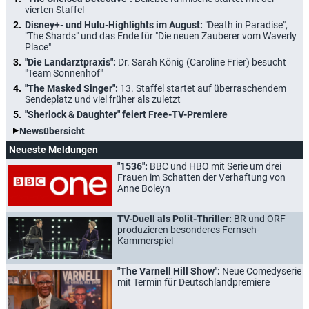
vierten Staffel
Disney+- und Hulu-Highlights im August:
"Death in Paradise",
"The Shards" und das Ende für "Die neuen Zauberer vom Waverly
Place"
"Die Landarztpraxis":
Dr. Sarah König (Caroline Frier) besucht
"Team Sonnenhof"
"The Masked Singer":
13. Staffel startet auf überraschendem
Sendeplatz und viel früher als zuletzt
"Sherlock & Daughter" feiert Free-TV-Premiere
Newsübersicht
Neueste Meldungen
"1536":
BBC und HBO mit Serie um drei
Frauen im Schatten der Verhaftung von
Anne Boleyn
TV-Duell als Polit-Thriller:
BR und ORF
produzieren besonderes Fernseh-
Kammerspiel
"The Varnell Hill Show":
Neue Comedyserie
mit Termin für Deutschlandpremiere