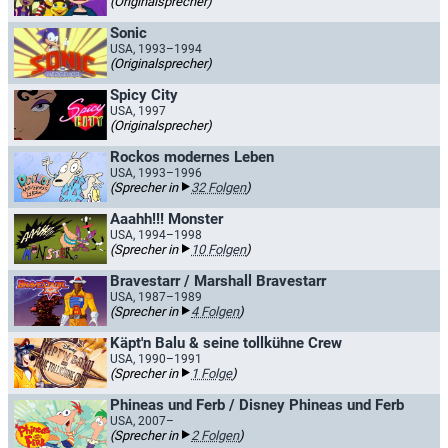
(Originalsprecher)
Sonic
USA, 1993–1994
(Originalsprecher)
Spicy City
USA, 1997
(Originalsprecher)
Rockos modernes Leben
USA, 1993–1996
(Sprecher in
32 Folgen
)
Aaahh!!! Monster
USA, 1994–1998
(Sprecher in
10 Folgen
)
Bravestarr / Marshall Bravestarr
USA, 1987–1989
(Sprecher in
4 Folgen
)
Käpt'n Balu & seine tollkühne Crew
USA, 1990–1991
(Sprecher in
1 Folge
)
Phineas und Ferb / Disney Phineas und Ferb
USA, 2007–
(Sprecher in
2 Folgen
)