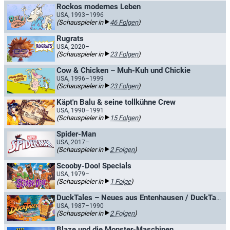
Rockos modernes Leben
USA, 1993–1996
(Schauspieler in
46 Folgen
)
Rugrats
USA, 2020–
(Schauspieler in
23 Folgen
)
Cow & Chicken – Muh-Kuh und Chickie
USA, 1996–1999
(Schauspieler in
23 Folgen
)
Käpt'n Balu & seine tollkühne Crew
USA, 1990–1991
(Schauspieler in
15 Folgen
)
Spider-Man
USA, 2017–
(Schauspieler in
2 Folgen
)
Scooby-Doo! Specials
USA, 1979–
(Schauspieler in
1 Folge
)
DuckTales – Neues aus Entenhausen / DuckTales - Geschichten aus Entenhausen
USA, 1987–1990
(Schauspieler in
2 Folgen
)
Blaze und die Monster-Maschinen