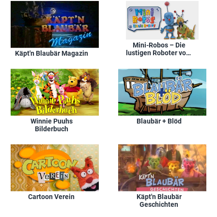
Mini-Robos – Die
lustigen Roboter vom
Käpt'n Blaubär Magazin
Schrottplatz
Winnie Puuhs
Blaubär + Blöd
Bilderbuch
Cartoon Verein
Käpt'n Blaubär
Geschichten