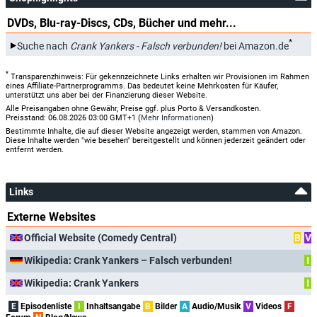
DVDs, Blu-ray-Discs, CDs, Bücher und mehr...
*
Suche nach
Crank Yankers - Falsch verbunden!
bei Amazon.de
*
Transparenzhinweis: Für gekennzeichnete Links erhalten wir Provisionen im Rahmen
eines Affiliate-Partnerprogramms. Das bedeutet keine Mehrkosten für Käufer,
unterstützt uns aber bei der Finanzierung dieser Website.
Alle Preisangaben ohne Gewähr, Preise ggf. plus Porto & Versandkosten.
Preisstand: 06.08.2026 03:00 GMT+1 (
Mehr Informationen
)
Bestimmte Inhalte, die auf dieser Website angezeigt werden, stammen von Amazon.
Diese Inhalte werden "wie besehen" bereitgestellt und können jederzeit geändert oder
entfernt werden.
Links
Externe Websites
Official Website (Comedy Central)
B
V
Wikipedia: Crank Yankers – Falsch verbunden!
I
Wikipedia: Crank Yankers
I
E
Episodenliste
I
Inhaltsangabe
B
Bilder
A
Audio/Musik
V
Videos
F