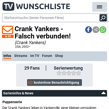
Crank Yankers -
Falsch verbunden!
29
(Crank Yankers)
ko
USA
, 2002–
Infos
Streams
im TV
Forum
Shop
29
Fans
Serienwertung
Serieninfos & News
Puppenserie
Die 'Crank Yankers' leben in Yankerville, einer kleinen verrückten