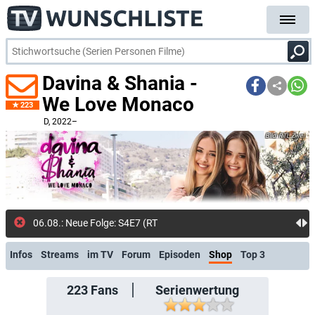
Davina & Shania -
We Love Monaco
223
D
, 2022–
RTL Zwei
06.08.: Neue Folge: S4E7 (RTL+ Premi
Infos
Streams
im TV
Forum
Episoden
Shop
Top 3
223
Fans
Serienwertung