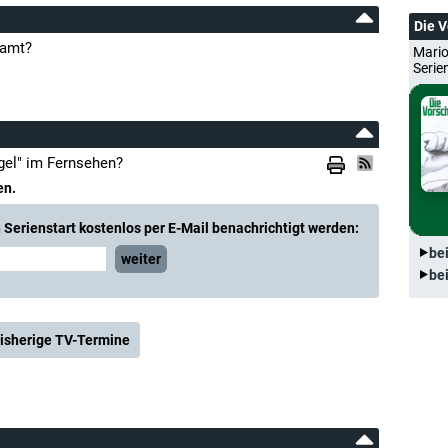
Die 
eamt?
Mario
Serie
gel" im Fernsehen?
en.
Serienstart kostenlos per E-Mail benachrichtigt werden:
be
weiter
be
isherige TV-Termine