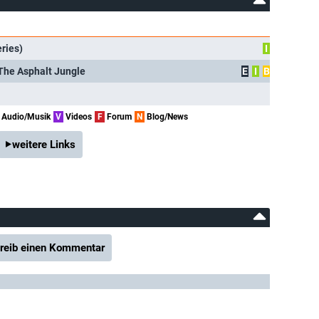
ries)
I
 The Asphalt Jungle
E
I
B
Audio/Musik
V
Videos
F
Forum
N
Blog/News
weitere Links
reib einen Kommentar