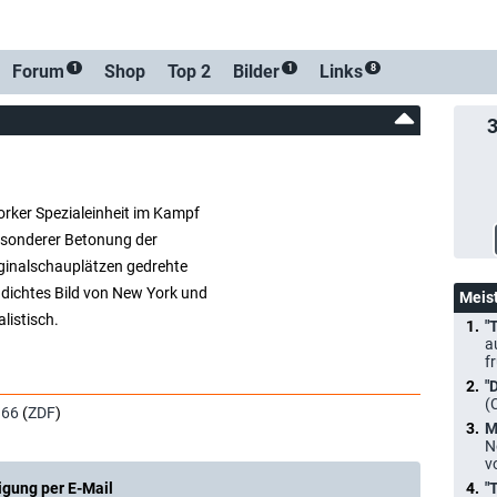
-Benachrichtigung bei Streaming- oder TV-Start
Forum
Shop
Top 2
Bilder
Links
1
1
8
orker Spezialeinheit im Kampf
esonderer Betonung der
iginalschauplätzen gedrehte
dichtes Bild von New York und
Meis
listisch.
"
a
f
"
(
966
(
ZDF
)
M
N
v
igung per E-Mail
"