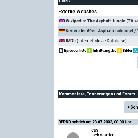
Links
Externe Websites
Wikipedia: The Asphalt Jungle (TV se
Serien der 60er: Asphaltdschungel /
IMDb
(Internet Movie Database)
E
Episodenliste
I
Inhaltsangabe
B
Bilder
A
Kommentare
, Erinnerungen und Forum
Sch
BERND
schrieb am 28.07.2003, 00.00 Uhr:
cast
jack warden