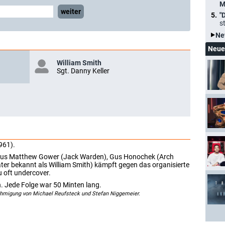
M
weiter
"
s
Ne
Neue
William Smith
Sgt. Danny Keller
961).
nd aus Matthew Gower (Jack Warden), Gus Honochek (Arch
äter bekannt als William Smith) kämpft gegen das organisierte
 oft undercover.
. Jede Folge war 50 Minten lang.
ehmigung von Michael Reufsteck und Stefan Niggemeier.