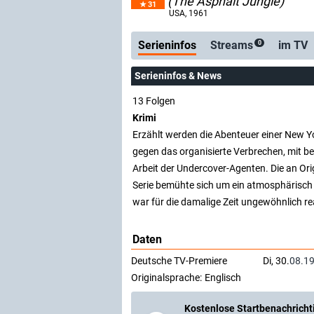
(The Asphalt Jungle)
31
Serienticker
kostenlose E-Mail
USA
, 1961
Serieninfos
Streams
im TV
0
Serieninfos & News
13 Folgen
Krimi
Erzählt werden die Abenteuer einer New Y
gegen das organisierte Verbrechen, mit b
Arbeit der Undercover-Agenten. Die an Or
Serie bemühte sich um ein atmosphärisch 
war für die damalige Zeit ungewöhnlich rea
Daten
Deutsche TV-Premiere
Di, 30.
08.1
Originalsprache:
Englisch
Kostenlose Startbenachricht