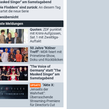
asked Singer" am Samstagabend
Die Flodders" sind zurück:
An diesem Tag
tartet die neue Serie
wsübersicht
ste Meldungen
Quoten:
ZDF punktet
mit Krimi-Aufgüssen,
Sat.1 mit Zweitliga-
Auftakt
50 Jahre "Kölner
Treff":
WDR feiert mit
Primetime-Show,
Doku und Rückblicken
"The Voice of
Germany" statt "The
Masked Singer" am
Samstagabend
"Akte X:
UPDATE
Jenseits der
Wahrheit":
Überraschende
Streaming-Premiere
für Director's Cut