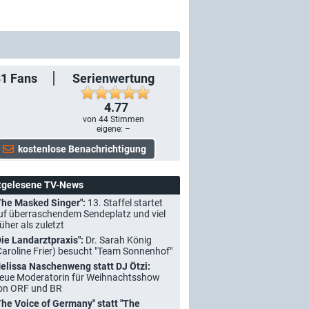
31
Fans
Serienwertung
4.77
von
44
Stimmen
eigene: –
tgelesene TV-News
The Masked Singer":
13. Staffel startet
uf überraschendem Sendeplatz und viel
rüher als zuletzt
Die Landarztpraxis":
Dr. Sarah König
Caroline Frier) besucht "Team Sonnenhof"
elissa Naschenweng statt DJ Ötzi:
eue Moderatorin für Weihnachtsshow
on ORF und BR
The Voice of Germany" statt "The