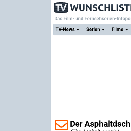
Das Film- und Fernsehserien-Infopor
TV-News
Serien
Filme
Der Asphaltdsch