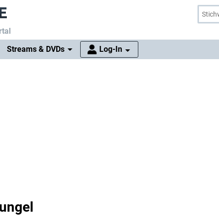
tal
Streams & DVDs
Log-In
ungel