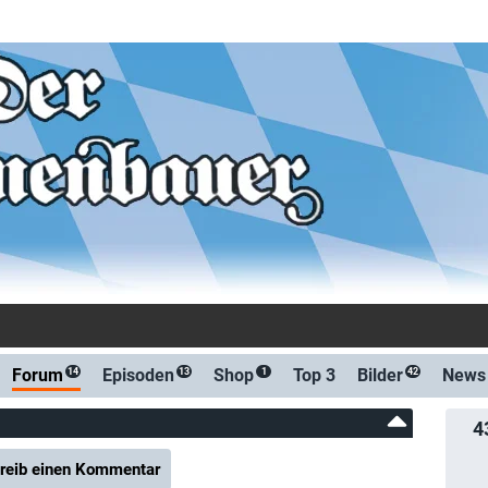
Benachrichtigung bei Str
Forum
Episoden
Shop
Top 3
Bilder
News
14
13
1
42
4
reib einen Kommentar