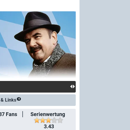
 &
Links
4
37
Fans
Serienwertung
3.43