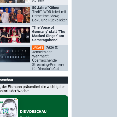
Auftakt
50 Jahre "Kölner
Treff":
WDR feiert mit
Primetime-Show,
Doku und Rückblicken
"The Voice of
Germany" statt "The
Masked Singer" am
Samstagabend
"Akte X:
UPDATE
Jenseits der
Wahrheit":
Überraschende
Streaming-Premiere
für Director's Cut
Vorschau
, der Eismann präsentiert die wichtigsten
nstarts der Woche: