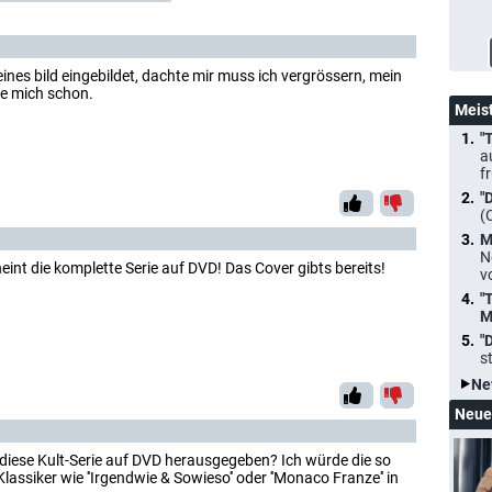
leines bild eingebildet, dachte mir muss ich vergrössern, mein
eue mich schon.
Meis
"
a
f
"
(
M
N
int die komplette Serie auf DVD! Das Cover gibts bereits!
v
"
M
"
s
Ne
Neue
diese Kult-Serie auf DVD herausgegeben? Ich würde die so
assiker wie ''Irgendwie & Sowieso'' oder ''Monaco Franze'' in