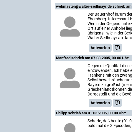
webmaster@walter-sedlmayr.de
schrieb am 
Der Bauernhof in/um den 
Ebersberg. Interessant i
Wer in der Gegend unterw
Ort auf einer Anhöhe lie
übrigens - wie in der Ser
Walter Sedlmayr ab Jan
Antworten
Manfred
schrieb am 07.08.2005, 00.00 Uhr:
Gegen die Qualität dies
einzuwenden. Ich habe e
Frankens mit den zwang
Selbstbeweihräucherung
Bayern zu groß ist (mehr
Griechenland)können die
Dargestellt und die Bevö
Antworten
Philipp
schrieb am 01.03.2005, 00.00 Uhr:
Schade, daß heute (01.03
bald mal die 3 Episoden, 