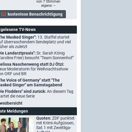
von
7
Stimmen
eigene: –
tgelesene TV-News
The Masked Singer":
13. Staffel startet
uf überraschendem Sendeplatz und viel
rüher als zuletzt
Die Landarztpraxis":
Dr. Sarah König
Caroline Frier) besucht "Team Sonnenhof"
elissa Naschenweng statt DJ Ötzi:
eue Moderatorin für Weihnachtsshow
on ORF und BR
The Voice of Germany" statt "The
asked Singer" am Samstagabend
Die Flodders" sind zurück:
An diesem Tag
tartet die neue Serie
wsübersicht
ste Meldungen
Quoten:
ZDF punktet
mit Krimi-Aufgüssen,
Sat.1 mit Zweitliga-