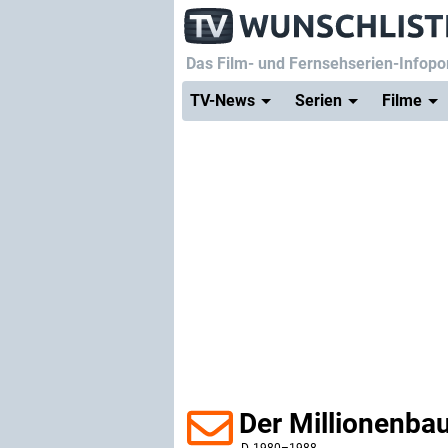
Das Film- und Fernsehserien-Infopor
TV-News
Serien
Filme
Der Millionenba