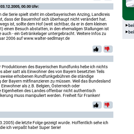
03.12.2005, 00.00 Uhr:
die Serie spielt steht im oberbayerischen Anzing, Landkreis
st, dass der Bauernhof sich überhaupt nicht verändert hat.
egs ist, sollte dem Hof (weit sichtbar, da er in dem kleinen
be
gt) einen Besuch abstatten, in den ehemaligen Stallungen ist
be
ie auch - ein Getränkelager untergebracht. Weitere Infos zu
uar 2006 auf www.walter-sedlmayr.de
er Produktionen des Bayerischen Rundfunks hebe ich nichts
s aber satt als Einwohner des von Bayern besetzten Teils
sweise erhobenen Rundfunkgebühren die ständige
 der Bayern mitfinanzieren zu müssen. Weil das Bundesland
 Einwohner als z.B. Belgien, Österreich oder
 Eigenheiten des Landes offenbar nicht authentisch
lkerung muss manipuliert werden. Freiheit für Franken!
.2005) die letzte Folge gezeigt wurde. Hoffentlich sehe ich
die ich verpaßt habe! Super Serie!