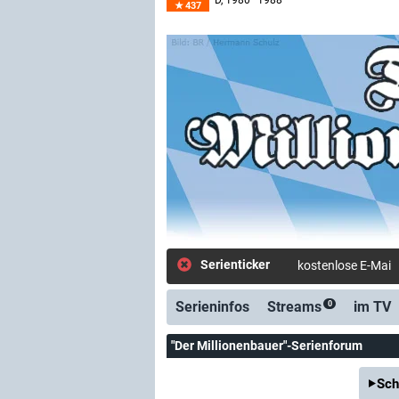
D
, 1980–1988
437
Serienticker
kostenlose E-Mail-
Serieninfos
Streams
im TV
0
"Der Millionenbauer"-Serienforum
Sch