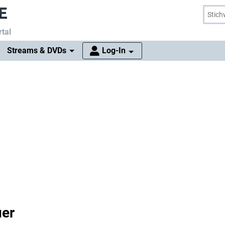
tal
Streams & DVDs
Log-In
uer