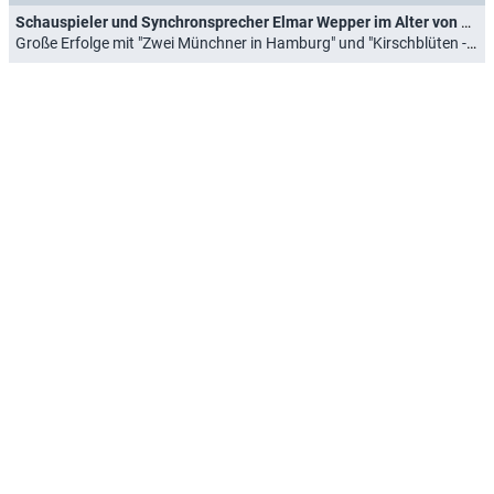
Schauspieler und Synchronsprecher Elmar Wepper im Alter von 79 Jahren gestorben
Große Erfolge mit "Zwei Münchner in Hamburg" und "Kirschblüten - Hanami" (31.10.2023)