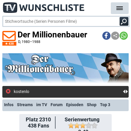
Der Millionenbauer
D
, 1980–1988
438
kostenlose E-Ma
Infos
Streams
im TV
Forum
Episoden
Shop
Top 3
Platz 2310
Serienwertung
438
Fans