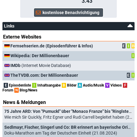
3.43
Links
Externe Websites
Fernsehserien.de (Episodenführer & Infos)
E
I
B
Wikipedia: Der Millionenbauer
I
IMDb
(Internet Movie Database)
TheTVDB.com: Der Millionenbauer
E
I
E
Episodenliste
I
Inhaltsangabe
B
Bilder
A
Audio/Musik
V
Videos
F
Forum
N
Blog/News
News & Meldungen
75 Jahre ARD: Von "Pumuckl" über "Monaco Franze" bis "Ringlstetter"- Das reichhaltige TV-Kulturerbe des BR
Wie mich Sir Quickly, Fritz Egner und Rudi Carrell begleitet haben (24.05.2025)
Sedlmayr, Fischer, Singerl und Co: BR erinnert an bayerische Originale
Doku-Marathon am Tag der Deutschen Einheit (21.08.2024)