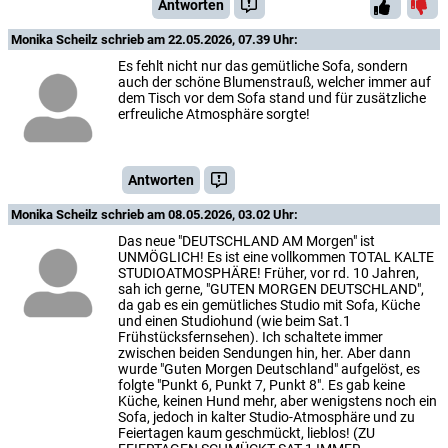
Antworten
Monika Scheilz
schrieb am 22.05.2026, 07.39 Uhr:
Es fehlt nicht nur das gemütliche Sofa, sondern
auch der schöne Blumenstrauß, welcher immer auf
dem Tisch vor dem Sofa stand und für zusätzliche
erfreuliche Atmosphäre sorgte!
Antworten
Monika Scheilz
schrieb am 08.05.2026, 03.02 Uhr:
Das neue "DEUTSCHLAND AM Morgen" ist
UNMÖGLICH! Es ist eine vollkommen TOTAL KALTE
STUDIOATMOSPHÄRE! Früher, vor rd. 10 Jahren,
sah ich gerne, "GUTEN MORGEN DEUTSCHLAND",
da gab es ein gemütliches Studio mit Sofa, Küche
und einen Studiohund (wie beim Sat.1
Frühstücksfernsehen). Ich schaltete immer
zwischen beiden Sendungen hin, her. Aber dann
wurde "Guten Morgen Deutschland" aufgelöst, es
folgte "Punkt 6, Punkt 7, Punkt 8". Es gab keine
Küche, keinen Hund mehr, aber wenigstens noch ein
Sofa, jedoch in kalter Studio-Atmosphäre und zu
Feiertagen kaum geschmückt, lieblos! (ZU