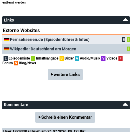
entfernt werden.
Links
Externe Websites
Fernsehserien.de (Episodenführer & Infos)
E
I
Wikipedia: Deutschland am Morgen
I
E
Episodenliste
I
Inhaltsangabe
B
Bilder
A
Audio/Musik
V
Videos
F
Forum
N
Blog/News
weitere Links
Kommentare
Schreib einen Kommentar
User 1879338
schrieb am 24.07.2026, 08.12 Uhr: