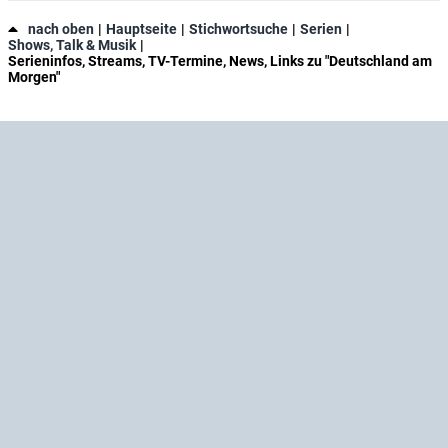
nach oben
Hauptseite
Stichwortsuche
Serien
Shows, Talk & Musik
Serieninfos, Streams, TV-Termine, News, Links zu "Deutschland am
Morgen"