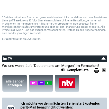
* Bei den mit einem Sternchen gekennzeichneten Links handelt es sich um Provisions-
Links (Affiliate-Links). Erfolgt über einen solchen Link eine Bestellung, erhalten wir
Provisionen im Rahmen eines Affiliate-Partnerprogramms. Das bedeutet keine
Mehrkosten für Käufer, unterstützt uns aber bei der Finanzierung dieser Website. Alle
Preise inkl. MwSt. und ggf. zuzüglich Versandkosten. Details zu den Angeboten finden
sich auf der jeweiligen Webseite.
Streaming-Daten
via
JustWatch.
Im TV
Wo und wann läuft "Deutschland am Morgen" im Fernsehen?
Komplettliste
alle Sender
anzeigen
Ich möchte vor dem nächsten Serienstart kostenlos
per E-Mail benachrichtigt werden: