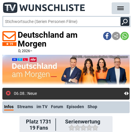
Deutschland am
Morgen
19
D
, 2026–
RTL / Lena-Luise Grellert / Maya Claussen
06.08.: Neue Folge: Sendung vom
Infos
Streams
im TV
Forum
Episoden
Shop
Platz 1731
Serienwertung
19
Fans