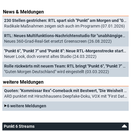
News & Meldungen
230 Stellen gestrichen: RTL spart sich "Punkt" am Morgen und "Gala", VOX streicht "Prominent!"
Radikale Maßnahmen zeigen sich auch im Programm (07.01.2026)
RTL: Neues Multifunktions-Nachrichtenstudio für "unabhängigen Journalismus"
Neues 360-Grad-Real-Set ersetzt Greenscreen (26.08.2022)
"Punkt 6", "Punkt 7" und "Punkt 8": Neue RTL-Morgenstrecke startet nächste Woche
Neuer Look, doch vorerst altes Studio (24.03.2022)
Rolle rückwärts mit neuem Team: RTL bringt "Punkt 6", "Punkt 7" und "Punkt 8" zurück
"Guten Morgen Deutschland" wird eingestellt (03.03.2022)
weitere Meldungen
Quoten: "Kommissar Rex"-Comeback mit Bestwert, "Die Weisheit der Vielen" bricht ein
ARD punktet mit Hirschhausens Deepfake-Doku, VOX mit "First Dates Hotel" (05.05.2026)
6 weitere Meldungen
Punkt 6 Streams