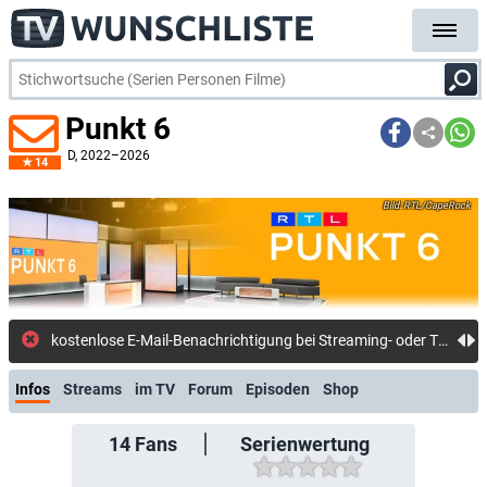
Punkt 6
D
, 2022–2026
14
RTL/CapeRock
kostenlose E-Mail-Benachrichtigung bei Streaming- oder TV-Start
Infos
Streams
im TV
Forum
Episoden
Shop
14
Fans
Serienwertung