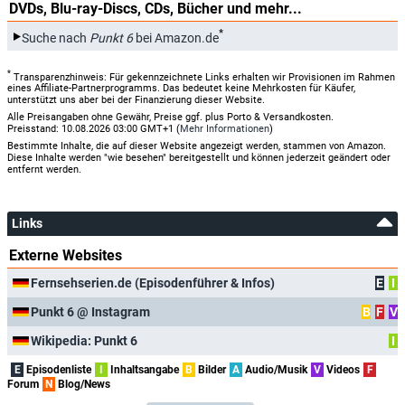
DVDs, Blu-ray-Discs, CDs, Bücher und mehr...
*
Suche nach
Punkt 6
bei Amazon.de
*
Transparenzhinweis: Für gekennzeichnete Links erhalten wir Provisionen im Rahmen
eines Affiliate-Partnerprogramms. Das bedeutet keine Mehrkosten für Käufer,
unterstützt uns aber bei der Finanzierung dieser Website.
Alle Preisangaben ohne Gewähr, Preise ggf. plus Porto & Versandkosten.
Preisstand: 10.08.2026 03:00 GMT+1 (
Mehr Informationen
)
Bestimmte Inhalte, die auf dieser Website angezeigt werden, stammen von Amazon.
Diese Inhalte werden "wie besehen" bereitgestellt und können jederzeit geändert oder
entfernt werden.
Links
Externe Websites
Fernsehserien.de (Episodenführer & Infos)
E
I
Punkt 6 @ Instagram
B
F
V
Wikipedia: Punkt 6
I
E
Episodenliste
I
Inhaltsangabe
B
Bilder
A
Audio/Musik
V
Videos
F
Forum
N
Blog/News