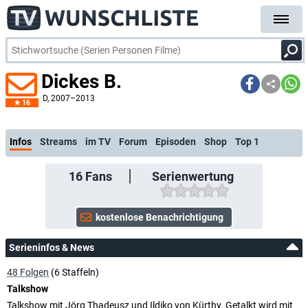
Dickes B.
D
, 2007–2013
16
kostenlose E-Mail-Benachrichtigung bei Streaming- oder TV-Start
Infos
Streams
im TV
Forum
Episoden
Shop
Top 1
16
Fans
Serienwertung
Serieninfos & News
48 Folgen
(6 Staffeln)
Talkshow
Talkshow mit Jörg Thadeusz und Ildiko von Kürthy. Getalkt wird mit