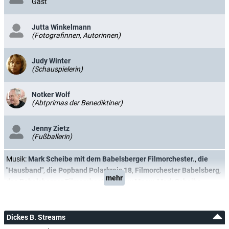
Gast
Jutta Winkelmann
(Fotografinnen, Autorinnen)
Judy Winter
(Schauspielerin)
Notker Wolf
(Abtprimas der Benediktiner)
Jenny Zietz
(Fußballerin)
Musik:
Mark Scheibe mit dem Babelsberger Filmorchester.
,
die
"Hausband"
,
die Popband Polarkreis 18
,
Filmorchester Babelsberg
,
mehr
das Babelsberger Filmorchester
,
Meow Meow
,
Mark Scheibe
Dickes B. Streams