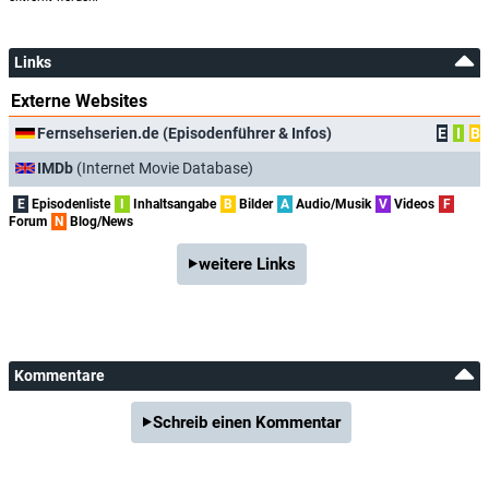
Links
Externe Websites
Fernsehserien.de (Episodenführer & Infos)
E
I
B
IMDb
(Internet Movie Database)
E
Episodenliste
I
Inhaltsangabe
B
Bilder
A
Audio/Musik
V
Videos
F
Forum
N
Blog/News
weitere Links
Kommentare
Schreib einen Kommentar