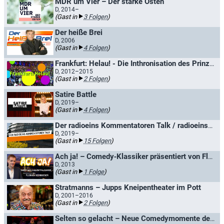
MDR um Vier – Der starke Osten
D, 2014–
(Gast in
3 Folgen
)
Der heiße Brei
D, 2006
(Gast in
4 Folgen
)
Frankfurt: Helau! - Die Inthronisation des Prinzenpaares
D, 2012–2015
(Gast in
2 Folgen
)
Satire Battle
D, 2019–
(Gast in
4 Folgen
)
Der radioeins Kommentatoren Talk / radioeins-Talk im Tipi
D, 2019–
(Gast in
15 Folgen
)
Ach ja! – Comedy‑Klassiker präsentiert von Florian Schroeder
D, 2013
(Gast in
1 Folge
)
Stratmanns – Jupps Kneipentheater im Pott
D, 2001–2016
(Gast in
2 Folgen
)
Selten so gelacht – Neue Comedymomente der NDR Talkshows