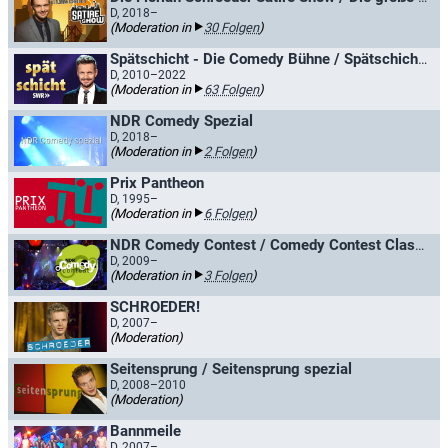
D, 2018–
(Moderation in
30 Folgen
)
Spätschicht - Die Comedy Bühne / Spätschicht - Die SWR Comedy Bühne
D, 2010–2022
(Moderation in
63 Folgen
)
NDR Comedy Spezial
D, 2018–
(Moderation in
2 Folgen
)
Prix Pantheon
D, 1995–
(Moderation in
6 Folgen
)
NDR Comedy Contest / Comedy Contest Classics
D, 2009–
(Moderation in
3 Folgen
)
SCHROEDER!
D, 2007–
(Moderation)
Seitensprung / Seitensprung spezial
D, 2008–2010
(Moderation)
Bannmeile
D, 2007–