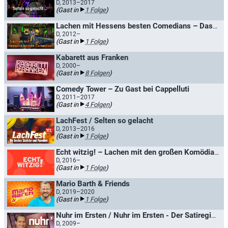
D, 2013–2017
(Gast in
1 Folge
)
Lachen mit Hessens besten Comedians – Das Comedy-Feuerwerk / Komme di aus Hesse? - Comedy aus Hessen!
D, 2012–
(Gast in
1 Folge
)
Kabarett aus Franken
D, 2000–
(Gast in
8 Folgen
)
Comedy Tower – Zu Gast bei Cappelluti
D, 2011–2017
(Gast in
4 Folgen
)
LachFest / Selten so gelacht
D, 2013–2016
(Gast in
1 Folge
)
Echt witzig! – Lachen mit den großen Komödianten
D, 2016–
(Gast in
1 Folge
)
Mario Barth & Friends
D, 2019–2020
(Gast in
1 Folge
)
Nuhr im Ersten / Nuhr im Ersten - Der Satiregipfel
D, 2009–