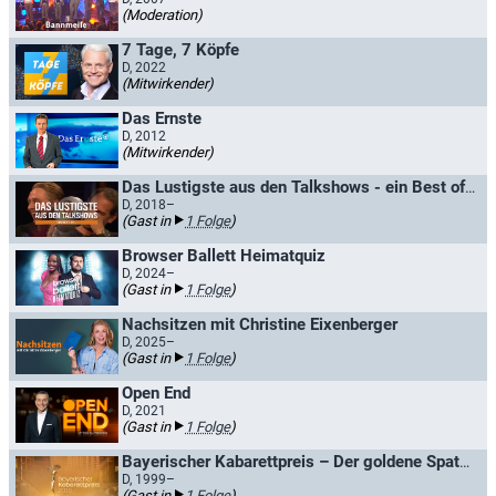
(Moderation)
7 Tage, 7 Köpfe
D, 2022
(Mitwirkender)
Das Ernste
D, 2012
(Mitwirkender)
Das Lustigste aus den Talkshows - ein Best of...
D, 2018–
(Gast in
1 Folge
)
Browser Ballett Heimatquiz
D, 2024–
(Gast in
1 Folge
)
Nachsitzen mit Christine Eixenberger
D, 2025–
(Gast in
1 Folge
)
Open End
D, 2021
(Gast in
1 Folge
)
Bayerischer Kabarettpreis – Der goldene Spaten
D, 1999–
(Gast in
1 Folge
)