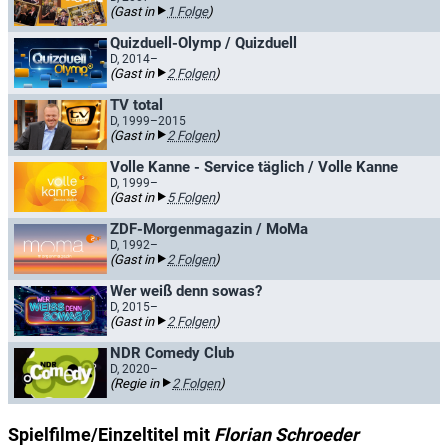
(Gast in
1 Folge
)
Quizduell-Olymp / Quizduell
D, 2014–
(Gast in
2 Folgen
)
TV total
D, 1999–2015
(Gast in
2 Folgen
)
Volle Kanne - Service täglich / Volle Kanne
D, 1999–
(Gast in
5 Folgen
)
ZDF-Morgenmagazin / MoMa
D, 1992–
(Gast in
2 Folgen
)
Wer weiß denn sowas?
D, 2015–
(Gast in
2 Folgen
)
NDR Comedy Club
D, 2020–
(Regie in
2 Folgen
)
Spielfilme/Einzeltitel mit
Florian Schroeder