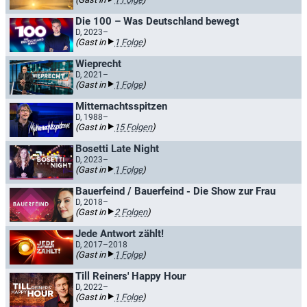
Die 100 – Was Deutschland bewegt
D, 2023–
(Gast in
1 Folge
)
Wieprecht
D, 2021–
(Gast in
1 Folge
)
Mitternachtsspitzen
D, 1988–
(Gast in
15 Folgen
)
Bosetti Late Night
D, 2023–
(Gast in
1 Folge
)
Bauerfeind / Bauerfeind - Die Show zur Frau
D, 2018–
(Gast in
2 Folgen
)
Jede Antwort zählt!
D, 2017–2018
(Gast in
1 Folge
)
Till Reiners' Happy Hour
D, 2022–
(Gast in
1 Folge
)