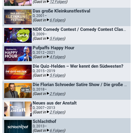
(Gast in
12 Folgen
)
Das große Kleinkunstfestival
D, 2001–
(Gast in
6 Folgen
)
NDR Comedy Contest / Comedy Contest Classics
D, 2009–
(Gast in
5 Folgen
)
Pufpaffs Happy Hour
D, 2012–2021
(Gast in
4 Folgen
)
Die Quiz-Helden – Wer kennt den Südwesten?
D, 2015–2019
(Gast in
5 Folgen
)
Die Florian Schroeder Satire Show / Die große radioeins Satireshow
D, 2018–
(Gast in
2 Folgen
)
Neues aus der Anstalt
D, 2007–2013
(Gast in
2 Folgen
)
Schlachthof
D, 2013–
(Gast in
6 Folgen
)