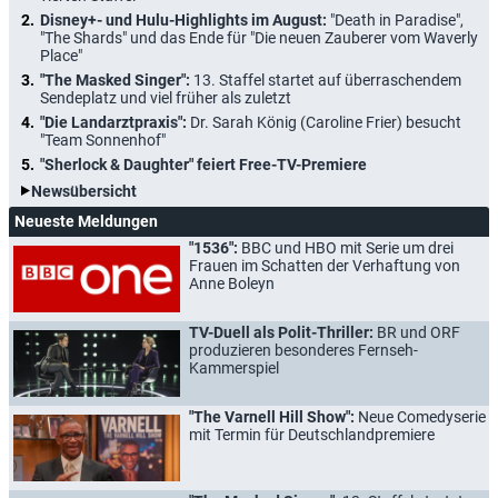
Disney+- und Hulu-Highlights im August:
"Death in Paradise",
"The Shards" und das Ende für "Die neuen Zauberer vom Waverly
Place"
"The Masked Singer":
13. Staffel startet auf überraschendem
Sendeplatz und viel früher als zuletzt
"Die Landarztpraxis":
Dr. Sarah König (Caroline Frier) besucht
"Team Sonnenhof"
"Sherlock & Daughter" feiert Free-TV-Premiere
Newsübersicht
Neueste Meldungen
"1536":
BBC und HBO mit Serie um drei
Frauen im Schatten der Verhaftung von
Anne Boleyn
TV-Duell als Polit-Thriller:
BR und ORF
produzieren besonderes Fernseh-
Kammerspiel
"The Varnell Hill Show":
Neue Comedyserie
mit Termin für Deutschlandpremiere