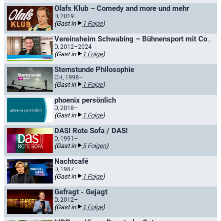
Olafs Klub – Comedy and more und mehr
D, 2019–
(Gast in
1 Folge
)
Vereinsheim Schwabing – Bühnensport mit Constanze Lindner / Bühnensport mit Mathias Tretter
D, 2012–2024
(Gast in
1 Folge
)
Sternstunde Philosophie
CH, 1998–
(Gast in
1 Folge
)
phoenix persönlich
D, 2018–
(Gast in
1 Folge
)
DAS! Rote Sofa / DAS!
D, 1991–
(Gast in
5 Folgen
)
Nachtcafé
D, 1987–
(Gast in
1 Folge
)
Gefragt - Gejagt
D, 2012–
(Gast in
1 Folge
)