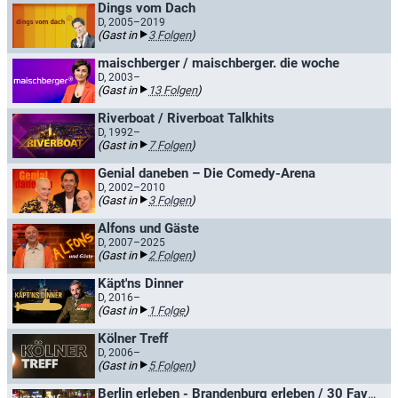
Dings vom Dach
D, 2005–2019
(Gast in
3 Folgen
)
maischberger / maischberger. die woche
D, 2003–
(Gast in
13 Folgen
)
Riverboat / Riverboat Talkhits
D, 1992–
(Gast in
7 Folgen
)
Genial daneben – Die Comedy-Arena
D, 2002–2010
(Gast in
3 Folgen
)
Alfons und Gäste
D, 2007–2025
(Gast in
2 Folgen
)
Käpt'ns Dinner
D, 2016–
(Gast in
1 Folge
)
Kölner Treff
D, 2006–
(Gast in
5 Folgen
)
Berlin erleben - Brandenburg erleben / 30 Favoriten