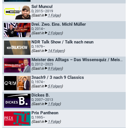
So! Muncu!
D, 2015–2019
(Gast in
1 Folge
)
Drei. Zwo. Eins. Michl Müller
D, 2014–
(Gast in
2 Folgen
)
NDR Talk Show / Talk nach neun
D, 1979–
(Gast in
14 Folgen
)
Meister des Alltags – Das Wissensquiz / Meister des Alltags - Das SWR Wissensquiz
D, 2012–2025
(Gast in
9 Folgen
)
3nach9 / 3 nach 9 Classics
D, 1974–
(Gast in
5 Folgen
)
Dickes B.
D, 2007–2013
(Gast in
1 Folge
)
Prix Pantheon
D, 1995–
(Gast in
1 Folge
)