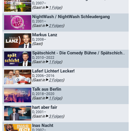
D, 2007–
(Gast in
1 Folge
)
NightWash / NightWash Schleudergang
D, 2001–
(Gast in
2 Folgen
)
Markus Lanz
D, 2008–
(Gast)
Spätschicht - Die Comedy Bühne / Spätschicht - Die SWR Comedy Bühne
D, 2010–2022
(Gast in
1 Folge
)
Lafer! Lichter! Lecker!
D, 2006–2016
(Gast in
2 Folgen
)
Talk aus Berlin
D, 2018–2020
(Gast in
1 Folge
)
hart aber fair
D, 2001–
(Gast in
3 Folgen
)
Inas Nacht
D, 2007–