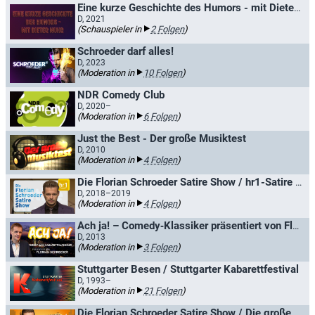
Eine kurze Geschichte des Humors - mit Dieter Nuhr
D, 2021
(Schauspieler in
2 Folgen
)
Schroeder darf alles!
D, 2023
(Moderation in
10 Folgen
)
NDR Comedy Club
D, 2020–
(Moderation in
6 Folgen
)
Just the Best - Der große Musiktest
D, 2010
(Moderation in
4 Folgen
)
Die Florian Schroeder Satire Show / hr1-Satire Lounge
D, 2018–2019
(Moderation in
4 Folgen
)
Ach ja! – Comedy‑Klassiker präsentiert von Florian Schroeder
D, 2013
(Moderation in
3 Folgen
)
Stuttgarter Besen / Stuttgarter Kabarettfestival
D, 1993–
(Moderation in
21 Folgen
)
Die Florian Schroeder Satire Show / Die große radioeins Satireshow