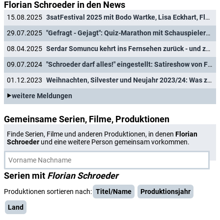
Florian Schroeder in den News
15.08.2025
3satFestival 2025 mit Bodo Wartke, Lisa Eckhart, Florian Schroeder und vielen mehr
29.07.2025
"Gefragt - Gejagt": Quiz-Marathon mit Schauspielern aus "Game of Thrones", "Stromberg", "Tatort" und "Tierärztin Dr. Mertens"
08.04.2025
Serdar Somuncu kehrt ins Fernsehen zurück - und zwar schon heute
09.07.2024
"Schroeder darf alles!" eingestellt: Satireshow von Florian Schroeder endet nach einer Staffel
01.12.2023
Weihnachten, Silvester und Neujahr 2023/24: Was zeigen Das Erste und die ARD-Dritten?
weitere Meldungen
Gemeinsame Serien, Filme, Produktionen
Finde Serien, Filme und anderen Produktionen, in denen
Florian
Schroeder
und eine weitere Person gemeinsam vorkommen.
Serien mit
Florian Schroeder
Produktionen sortieren nach:
Titel/Name
Produktionsjahr
Land