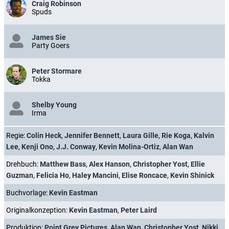
Craig Robinson
Spuds
James Sie
Party Goers
Peter Stormare
Tokka
Shelby Young
Irma
Regie:
Colin Heck
,
Jennifer Bennett
,
Laura Gille
,
Rie Koga
,
Kalvin
Lee
,
Kenji Ono
,
J.J. Conway
,
Kevin Molina-Ortiz
,
Alan Wan
Drehbuch:
Matthew Bass
,
Alex Hanson
,
Christopher Yost
,
Ellie
Guzman
,
Felicia Ho
,
Haley Mancini
,
Elise Roncace
,
Kevin Shinick
Buchvorlage:
Kevin Eastman
Originalkonzeption:
Kevin Eastman
,
Peter Laird
Produktion:
Point Grey Pictures
,
Alan Wan
,
Christopher Yost
,
Nikki