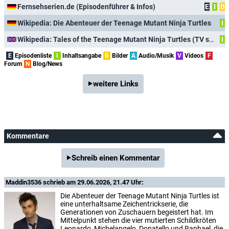
Fernsehserien.de (Episodenführer & Infos)
E
I
B
Wikipedia: Die Abenteuer der Teenage Mutant Ninja Turtles
I
Wikipedia: Tales of the Teenage Mutant Ninja Turtles (TV series)
I
E
Episodenliste
I
Inhaltsangabe
B
Bilder
A
Audio/Musik
V
Videos
F
Forum
N
Blog/News
weitere Links
Kommentare
Schreib einen Kommentar
Maddin3536
schrieb am 29.06.2026, 21.47 Uhr:
Die Abenteuer der Teenage Mutant Ninja Turtles ist
eine unterhaltsame Zeichentrickserie, die
Generationen von Zuschauern begeistert hat. Im
Mittelpunkt stehen die vier mutierten Schildkröten
Leonardo, Michelangelo, Donatello und Raphael, die