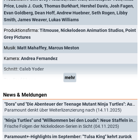
Price
,
Louis J. Cuck
,
Thomas Burkhart
,
Hershel Davis
,
Josh Fagen
,
Evan Goldberg
,
Dean Hoff
,
Andrew Huebner
,
Seth Rogen
,
Libby
Smith
,
James Weaver
,
Lukas Williams
Produktionsfirma:
Titmouse
,
Nickelodeon Animation Studios
,
Point
Grey Pictures
Musik:
Matt Mahaffey
,
Marcus Meston
Kamera:
Andrea Fernandez
Schnitt:
Caleb Yoder
mehr
Ton:
Brad Meyer
News & Meldungen
"Dora" und "Die Abenteuer der Teenage Mutant Ninja Turtles": Aus für beide Animationsserien von Nickelodeon
Paramount denkt über Weiterlizenzierung nach (14.11.2025)
"Ninja Turtles" und "Willkommen bei den Louds": Neue Staffeln in Deutschland
Frische Folgen der Nickelodeon-Serien in Sicht (04.11.2025)
Paramount+-Highlights im September: "Tulsa King" kehrt zurück