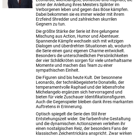
unter der Anleitung ihres Meisters Splinter im
Verborgenen leben und gegen das Böse kämpfen.
Dabei bekommen sie es immer wieder mit ihrem
Erzfeind Shredder und zahlreichen skurrilen
Gegnern zu tun.
Die größte Stärke der Serie ist ihre gelungene
Mischung aus Action, Humor und Abenteuer.
Spannende Kämpfe wechseln sich mit witzigen
Dialogen und überdrehten Situationen ab, wodurch
die Serie einen ganz eigenen Charme entwickelt.
Besonders die unterschiedlichen Persönlichkeiten
der vier Schildkröten sorgen für viele unterhaltsame
Momente und machen das Team zu einer
sympathischen Einheit.
Die Figuren sind bis heute Kult. Der besonnene
Leonardo, der technikbegeisterte Donatello, der
temperamentvolle Raphael und der lebensfrohe
Michelangelo ergänzen sich hervorragend und
bieten für viele Zuschauer Identifikationsfiguren.
Auch die Gegenspieler bleiben dank ihres markanten
Auftretens in Erinnerung.
Optisch spiegelt die Serie den Stil ihrer
Entstehungszeit wider. Die farbenfrohe Gestaltung
und die dynamischen Actionszenen verleihen ihr
einen nostalgischen Reiz, der besonders Fans der
klassischen Zeichentrickära anspricht. Zwar wirken