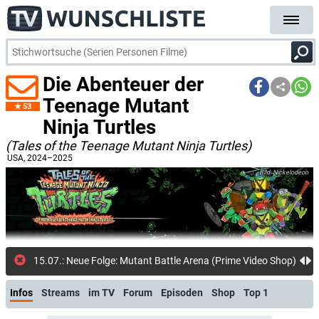
Die Abenteuer der
Teenage Mutant
53
Ninja Turtles
(Tales of the Teenage Mutant Ninja Turtles)
USA
, 2024–2025
Nickelodeon
15.07.: Neue Folge: Mutant Battle Arena (Prime Video Shop)
Infos
Streams
im TV
Forum
Episoden
Shop
Top 1