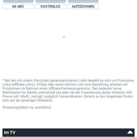
IM ABO
KOSTENLOS
AUFZEICHNEN
* Bei den mit einem Sternchen gekennzeichneten Links handelt es sich um Provisions-
Links (Affiliate-Links). Erfolgt über einen solchen Link eine Bestellung, erhalten wir
Provisionen im Rahmen eines Affiliate-Partnerprogramms. Das bedeutet keine
Mehrkosten für Käufer, unterstützt uns aber bei der Finanzierung dieser Website. Alle
Preise inkl. MwSt. und ggf. zuzüglich Versandkosten. Details zu den Angeboten finden
sich auf der jeweiligen Webseite.
Streaming-Daten
via
JustWatch.
Im TV