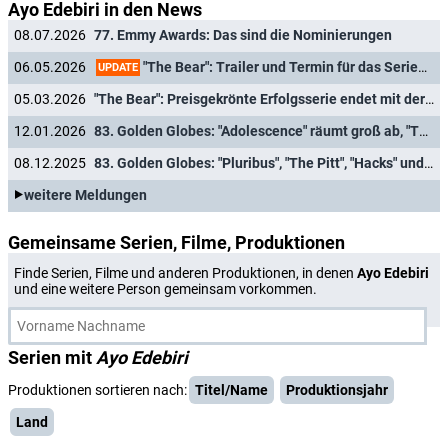
Ayo Edebiri in den News
08.07.2026
77. Emmy Awards: Das sind die Nominierungen
"The Bear": Trailer und Termin für das Serienfinale plus Überraschungsepisode veröffentlicht
06.05.2026
UPDATE
05.03.2026
"The Bear": Preisgekrönte Erfolgsserie endet mit der fünften Staffel
12.01.2026
83. Golden Globes: "Adolescence" räumt groß ab, "The Pitt" zweifach ausgezeichnet
08.12.2025
83. Golden Globes: "Pluribus", "The Pitt", "Hacks" und "Nobody Wants This" nominiert
weitere Meldungen
Gemeinsame Serien, Filme, Produktionen
Finde Serien, Filme und anderen Produktionen, in denen
Ayo Edebiri
und eine weitere Person gemeinsam vorkommen.
Serien mit
Ayo Edebiri
Produktionen sortieren nach:
Titel/Name
Produktionsjahr
Land