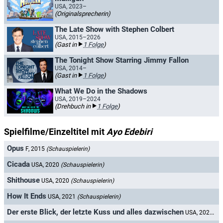
USA, 2023–
(Originalsprecherin)
The Late Show with Stephen Colbert
USA, 2015–2026
(Gast in
1 Folge
)
The Tonight Show Starring Jimmy Fallon
USA, 2014–
(Gast in
1 Folge
)
What We Do in the Shadows
USA, 2019–2024
(Drehbuch in
1 Folge
)
Spielfilme/Einzeltitel mit
Ayo Edebiri
Opus
F, 2015
(Schauspielerin)
Cicada
USA, 2020
(Schauspielerin)
Shithouse
USA, 2020
(Schauspielerin)
How It Ends
USA, 2021
(Schauspielerin)
Der erste Blick, der letzte Kuss und alles dazwischen
USA, 2022
(Sc