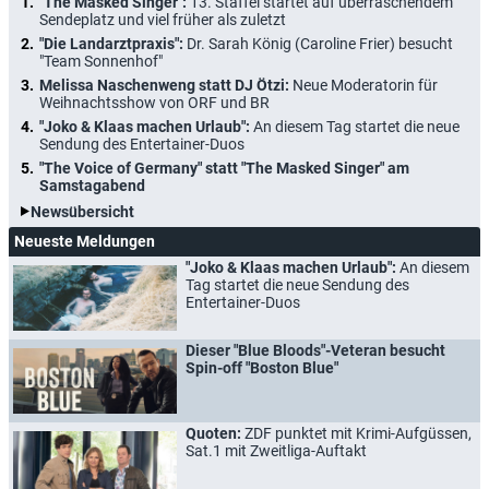
"The Masked Singer":
13. Staffel startet auf überraschendem
Sendeplatz und viel früher als zuletzt
"Die Landarztpraxis":
Dr. Sarah König (Caroline Frier) besucht
"Team Sonnenhof"
Melissa Naschenweng statt DJ Ötzi:
Neue Moderatorin für
Weihnachtsshow von ORF und BR
"Joko & Klaas machen Urlaub":
An diesem Tag startet die neue
Sendung des Entertainer-Duos
"The Voice of Germany" statt "The Masked Singer" am
Samstagabend
Newsübersicht
Neueste Meldungen
"Joko & Klaas machen Urlaub":
An diesem
Tag startet die neue Sendung des
Entertainer-Duos
Dieser "Blue Bloods"-Veteran besucht
Spin-off "Boston Blue"
Quoten:
ZDF punktet mit Krimi-Aufgüssen,
Sat.1 mit Zweitliga-Auftakt