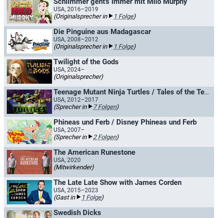
Schlimmer geht's immer mit Milo Murphy
USA, 2016–2019
(Originalsprecher in
1 Folge
)
Die Pinguine aus Madagascar
USA, 2008–2012
(Originalsprecher in
1 Folge
)
Twilight of the Gods
USA, 2024–
(Originalsprecher)
Teenage Mutant Ninja Turtles / Tales of the Teenage Mutant Ninja Turtles
USA, 2012–2017
(Sprecher in
7 Folgen
)
Phineas und Ferb / Disney Phineas und Ferb
USA, 2007–
(Sprecher in
2 Folgen
)
The American Runestone
USA, 2020
(Mitwirkender)
The Late Late Show with James Corden
USA, 2015–2023
(Gast in
1 Folge
)
Swedish Dicks