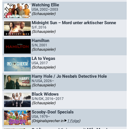
Watching Ellie
USA, 2002–2003
(Schauspieler)
Midnight Sun – Mord unter arktischer Sonne
S/F, 2016
(Schauspieler)
Hamilton
S/N, 2001
(Schauspieler)
LA to Vegas
USA, 2017
(Schauspieler)
Harry Hole / Jo Nesbø's Detective Hole
N/USA, 2026–
(Schauspieler)
Black Widows
S/N/DK, 2016–2017
(Schauspieler)
Scooby-Doo! Specials
USA, 1979–
(Originalsprecher in
1 Folge
)