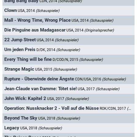
Bang Bang Baby
CDN, 2014
(Schauspieler)
Clown
USA, 2014
(Schauspieler)
Mall - Wrong Time, Wrong Place
USA, 2014
(Schauspieler)
Die Pinguine aus Madagascar
USA, 2014
(Originalsprecher)
22 Jump Street
USA, 2014
(Schauspieler)
Um jeden Preis
D/DK, 2014
(Schauspieler)
Every Thing will be fine
D/COD/N, 2015
(Schauspieler)
Strange Magic
USA, 2015
(Schauspieler)
Rupture - Überwinde deine Ängste
CDN/USA, 2016
(Schauspieler)
Jean-Claude van Damme: Tötet sie!
USA, 2017
(Schauspieler)
John Wick: Kapitel 2
USA, 2017
(Schauspieler)
Operation: Nussknacker 2 - Voll auf die Nüsse
ROK/CDN, 2017
(Schauspieler)
Beyond The Sky
USA, 2018
(Schauspieler)
Legacy
USA, 2018
(Schauspieler)