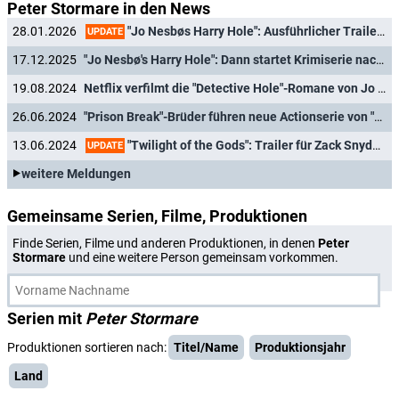
Peter Stormare in den News
"Jo Nesbøs Harry Hole": Ausführlicher Trailer für Nordic-Noir-Verfilmung veröffentlicht
28.01.2026
UPDATE
17.12.2025
"Jo Nesbø's Harry Hole": Dann startet Krimiserie nach Nordic-Noir-Bestsellern auf Netflix
19.08.2024
Netflix verfilmt die "Detective Hole"-Romane von Jo Nesbø
26.06.2024
"Prison Break"-Brüder führen neue Actionserie von "The Shield"-Macher an
"Twilight of the Gods": Trailer für Zack Snyders neue Animationsserie
13.06.2024
UPDATE
weitere Meldungen
Gemeinsame Serien, Filme, Produktionen
Finde Serien, Filme und anderen Produktionen, in denen
Peter
Stormare
und eine weitere Person gemeinsam vorkommen.
Serien mit
Peter Stormare
Produktionen sortieren nach:
Titel/Name
Produktionsjahr
Land