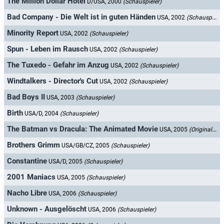
The Million Dollar Hotel
D/USA, 2000
(Schauspieler)
Bad Company - Die Welt ist in guten Händen
USA, 2002
(Schauspieler)
Minority Report
USA, 2002
(Schauspieler)
Spun - Leben im Rausch
USA, 2002
(Schauspieler)
The Tuxedo - Gefahr im Anzug
USA, 2002
(Schauspieler)
Windtalkers - Director's Cut
USA, 2002
(Schauspieler)
Bad Boys II
USA, 2003
(Schauspieler)
Birth
USA/D, 2004
(Schauspieler)
The Batman vs Dracula: The Animated Movie
USA, 2005
(Originalsprecher)
Brothers Grimm
USA/GB/CZ, 2005
(Schauspieler)
Constantine
USA/D, 2005
(Schauspieler)
2001 Maniacs
USA, 2005
(Schauspieler)
Nacho Libre
USA, 2006
(Schauspieler)
Unknown - Ausgelöscht
USA, 2006
(Schauspieler)