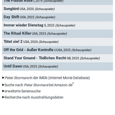
The Poison Rose
I, 2019
(Schauspieler)
Songbird
USA, 2020
(Schauspieler)
Day Shift
USA, 2022
(Schauspieler)
Immer wieder Dienstag
S, 2022
(Schauspieler)
The Ritual Killer
USA, 2023
(Schauspieler)
Tötet sie! 2
USA, 2024
(Schauspieler)
Off the Grid - Außer Kontrolle
I/USA, 2025
(Schauspieler)
Stand Your Ground - Tödliches Recht
GB, 2025
(Schauspieler)
Until Dawn
USA, 2025
(Schauspieler)
Peter Stormare
in der IMDb (Internet Movie Database)
*
Suche nach
Peter Stormare
bei Amazon.de
erweiterte Seriensuche
Recherche nach Ausstrahlungsdaten