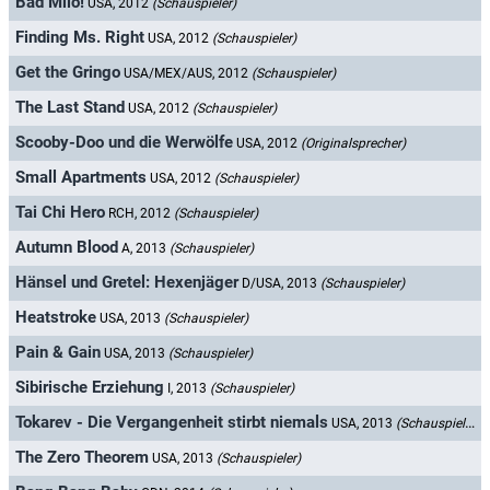
Bad Milo!
USA, 2012
(Schauspieler)
Finding Ms. Right
USA, 2012
(Schauspieler)
Get the Gringo
USA/MEX/AUS, 2012
(Schauspieler)
The Last Stand
USA, 2012
(Schauspieler)
Scooby-Doo und die Werwölfe
USA, 2012
(Originalsprecher)
Small Apartments
USA, 2012
(Schauspieler)
Tai Chi Hero
RCH, 2012
(Schauspieler)
Autumn Blood
A, 2013
(Schauspieler)
Hänsel und Gretel: Hexenjäger
D/USA, 2013
(Schauspieler)
Heatstroke
USA, 2013
(Schauspieler)
Pain & Gain
USA, 2013
(Schauspieler)
Sibirische Erziehung
I, 2013
(Schauspieler)
Tokarev - Die Vergangenheit stirbt niemals
USA, 2013
(Schauspieler)
The Zero Theorem
USA, 2013
(Schauspieler)