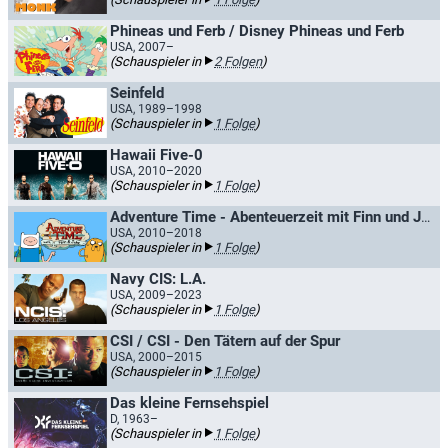
Phineas und Ferb / Disney Phineas und Ferb
USA, 2007–
(Schauspieler in
2 Folgen
)
Seinfeld
USA, 1989–1998
(Schauspieler in
1 Folge
)
Hawaii Five-0
USA, 2010–2020
(Schauspieler in
1 Folge
)
Adventure Time - Abenteuerzeit mit Finn und Jake / Adventure Time: Ferne Länder
USA, 2010–2018
(Schauspieler in
1 Folge
)
Navy CIS: L.A.
USA, 2009–2023
(Schauspieler in
1 Folge
)
CSI / CSI - Den Tätern auf der Spur
USA, 2000–2015
(Schauspieler in
1 Folge
)
Das kleine Fernsehspiel
D, 1963–
(Schauspieler in
1 Folge
)