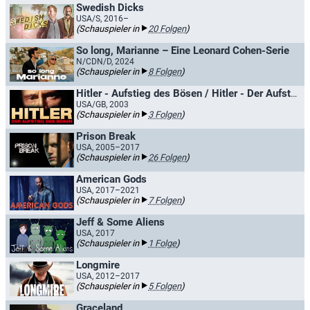
Swedish Dicks
USA/S, 2016–
(Schauspieler in
20 Folgen
)
So long, Marianne – Eine Leonard Cohen-Serie
N/CDN/D, 2024
(Schauspieler in
8 Folgen
)
Hitler - Aufstieg des Bösen / Hitler - Der Aufstieg des Bösen
USA/GB, 2003
(Schauspieler in
3 Folgen
)
Prison Break
USA, 2005–2017
(Schauspieler in
26 Folgen
)
American Gods
USA, 2017–2021
(Schauspieler in
7 Folgen
)
Jeff & Some Aliens
USA, 2017
(Schauspieler in
1 Folge
)
Longmire
USA, 2012–2017
(Schauspieler in
5 Folgen
)
Graceland