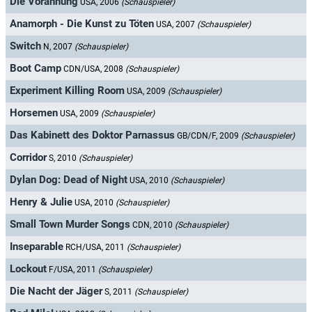
Die Vorahnung
USA, 2006
(Schauspieler)
Anamorph - Die Kunst zu Töten
USA, 2007
(Schauspieler)
Switch
N, 2007
(Schauspieler)
Boot Camp
CDN/USA, 2008
(Schauspieler)
Experiment Killing Room
USA, 2009
(Schauspieler)
Horsemen
USA, 2009
(Schauspieler)
Das Kabinett des Doktor Parnassus
GB/CDN/F, 2009
(Schauspieler)
Corridor
S, 2010
(Schauspieler)
Dylan Dog: Dead of Night
USA, 2010
(Schauspieler)
Henry & Julie
USA, 2010
(Schauspieler)
Small Town Murder Songs
CDN, 2010
(Schauspieler)
Inseparable
RCH/USA, 2011
(Schauspieler)
Lockout
F/USA, 2011
(Schauspieler)
Die Nacht der Jäger
S, 2011
(Schauspieler)