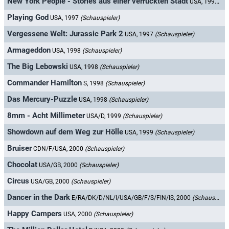
New York People - Stories aus einer verrückten Stadt
USA, 1997
(Sc
Playing God
USA, 1997
(Schauspieler)
Vergessene Welt: Jurassic Park 2
USA, 1997
(Schauspieler)
Armageddon
USA, 1998
(Schauspieler)
The Big Lebowski
USA, 1998
(Schauspieler)
Commander Hamilton
S, 1998
(Schauspieler)
Das Mercury-Puzzle
USA, 1998
(Schauspieler)
8mm - Acht Millimeter
USA/D, 1999
(Schauspieler)
Showdown auf dem Weg zur Hölle
USA, 1999
(Schauspieler)
Bruiser
CDN/F/USA, 2000
(Schauspieler)
Chocolat
USA/GB, 2000
(Schauspieler)
Circus
USA/GB, 2000
(Schauspieler)
Dancer in the Dark
E/RA/DK/D/NL/I/USA/GB/F/S/FIN/IS, 2000
(Schauspieler)
Happy Campers
USA, 2000
(Schauspieler)