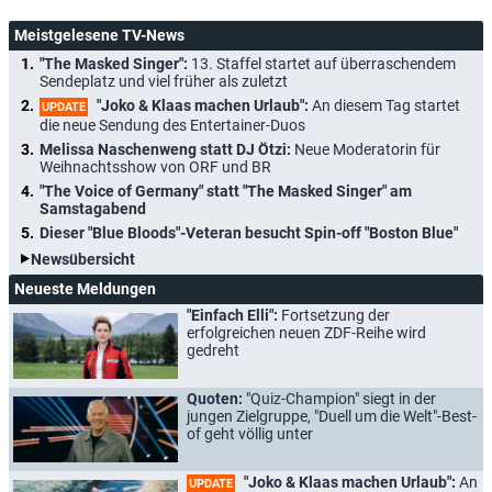
Meistgelesene TV-News
"The Masked Singer":
13. Staffel startet auf überraschendem
Sendeplatz und viel früher als zuletzt
"Joko & Klaas machen Urlaub":
An diesem Tag startet
UPDATE
die neue Sendung des Entertainer-Duos
Melissa Naschenweng statt DJ Ötzi:
Neue Moderatorin für
Weihnachtsshow von ORF und BR
"The Voice of Germany" statt "The Masked Singer" am
Samstagabend
Dieser "Blue Bloods"-Veteran besucht Spin-off "Boston Blue"
Newsübersicht
Neueste Meldungen
"Einfach Elli":
Fortsetzung der
erfolgreichen neuen ZDF-Reihe wird
gedreht
Quoten:
"Quiz-Champion" siegt in der
jungen Zielgruppe, "Duell um die Welt"-Best-
of geht völlig unter
"Joko & Klaas machen Urlaub":
An
UPDATE