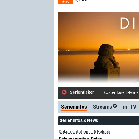
D
, 2020
49
Serienticker
kostenlose E-Mail
Serieninfos
Streams
im TV
0
Serieninfos & News
Dokumentation in 5 Folgen