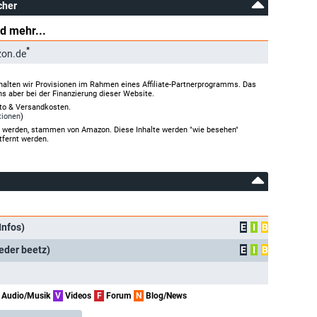
cher
d mehr...
*
zon.de
halten wir Provisionen im Rahmen eines Affiliate-Partnerprogramms. Das
ns aber bei der Finanzierung dieser Website.
rto & Versandkosten.
tionen
)
gt werden, stammen von Amazon. Diese Inhalte werden "wie besehen"
tfernt werden.
Infos)
E
I
B
eder beetz)
E
I
B
Audio/Musik
V
Videos
F
Forum
N
Blog/News