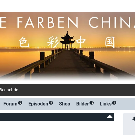
-Benachrichtigung bei Streaming- oder TV-S
Forum
Episoden
Shop
Bilder
Links
0
5
15
4