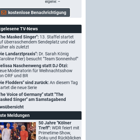
eigene: –
tgelesene TV-News
The Masked Singer":
13. Staffel startet
uf überraschendem Sendeplatz und viel
rüher als zuletzt
Die Landarztpraxis":
Dr. Sarah König
Caroline Frier) besucht "Team Sonnenhof"
elissa Naschenweng statt DJ Ötzi:
eue Moderatorin für Weihnachtsshow
on ORF und BR
Die Flodders" sind zurück:
An diesem Tag
tartet die neue Serie
The Voice of Germany" statt "The
asked Singer" am Samstagabend
wsübersicht
ste Meldungen
50 Jahre "Kölner
Treff":
WDR feiert mit
Primetime-Show,
Doku und Rückblicken