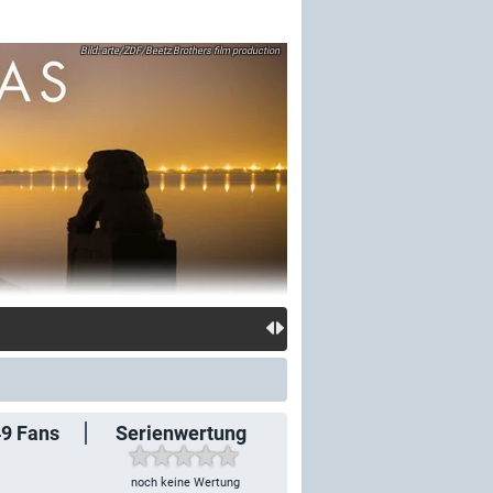
arte/ZDF/Beetz Brothers film production
49
Fans
Serienwertung
noch keine Wertung