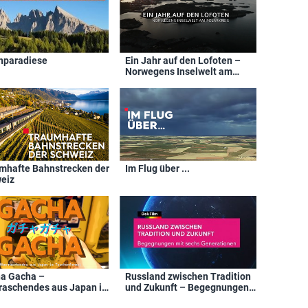
nparadiese
Ein Jahr auf den Lofoten –
Norwegens Inselwelt am
Polarkreis
mhafte Bahnstrecken der
Im Flug über ...
eiz
a Gacha –
Russland zwischen Tradition
raschendes aus Japan im
und Zukunft – Begegnungen
henformat
mit sechs Generationen