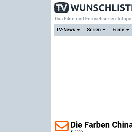
Das Film- und Fernsehserien-Infopor
TV-News
Serien
Filme
Die Farben Chin