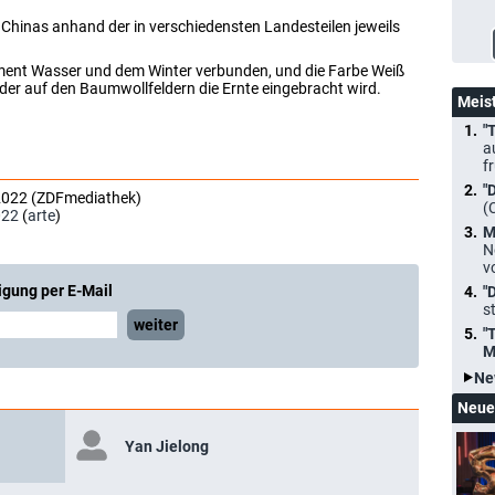
t Chinas anhand der in verschiedensten Landesteilen jeweils
ement Wasser und dem Winter verbunden, und die Farbe Weiß
n der auf den Baumwollfeldern die Ernte eingebracht wird.
Meis
"
a
f
"
2022 (ZDFmediathek)
(
022
(
arte
)
M
N
v
igung per E-Mail
"
s
weiter
"
M
Ne
Neue
Yan Jielong