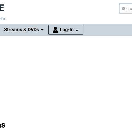
tal
Streams & DVDs
Log-In
as