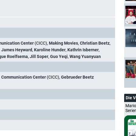
munication Center
(CICC),
Making Movies
,
Christian Beetz
,
,
James Heyward
,
Karoline Hunder
,
Kathrin Isberner
,
que Roelfsema
,
Jill Soper
,
Guo Yeqi
,
Wang Yuanyuan
al Communication Center
(CICC),
Gebrueder Beetz
Die 
Mario
Serie