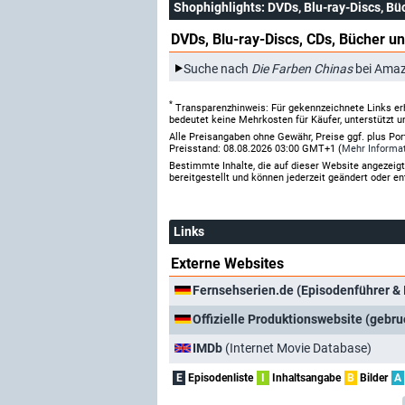
Shophighlights
: DVDs, Blu-ray-Discs, Bü
DVDs, Blu-ray-Discs, CDs, Bücher un
Suche nach
Die Farben Chinas
bei Ama
*
Transparenzhinweis: Für gekennzeichnete Links er
bedeutet keine Mehrkosten für Käufer, unterstützt u
Alle Preisangaben ohne Gewähr, Preise ggf. plus Po
Preisstand: 08.08.2026 03:00 GMT+1 (
Mehr Informa
Bestimmte Inhalte, die auf dieser Website angezei
bereitgestellt und können jederzeit geändert oder en
Links
Externe Websites
Fernsehserien.de (Episodenführer & 
Offizielle Produktionswebsite (gebru
IMDb
(Internet Movie Database)
E
Episodenliste
I
Inhaltsangabe
B
Bilder
A