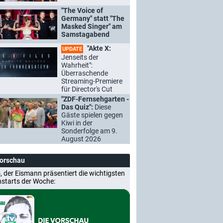
"The Voice of
Germany" statt "The
Masked Singer" am
Samstagabend
"Akte X:
UPDATE
Jenseits der
Wahrheit":
Überraschende
Streaming-Premiere
für Director's Cut
"ZDF-Fernsehgarten -
Das Quiz":
Diese
Gäste spielen gegen
Kiwi in der
Sonderfolge am 9.
August 2026
Vorschau
, der Eismann präsentiert die wichtigsten
nstarts der Woche: