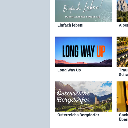
Einfach leben!
Alpe
Long Way Up
Trau
Schw
Österreichs Bergdörfer
Gach
Über
Tasc