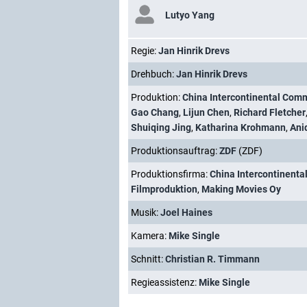
Lutyo Yang
Regie:
Jan Hinrik Drevs
Drehbuch:
Jan Hinrik Drevs
Produktion:
China Intercontinental Com
Gao Chang
,
Lijun Chen
,
Richard Fletcher
Shuiqing Jing
,
Katharina Krohmann
,
Ani
Produktionsauftrag:
ZDF
(ZDF)
Produktionsfirma:
China Intercontinent
Filmproduktion
,
Making Movies Oy
Musik:
Joel Haines
Kamera:
Mike Single
Schnitt:
Christian R. Timmann
Regieassistenz:
Mike Single